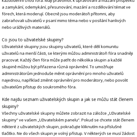
každodenní chod fóra. Mají pravomoc k upravování a mazání příspěvků
a zamykání, odemykání, přesunování, mazání a rozdělování témat ve
fórech, která moderují. Obecně jsou moderátoři přítomni, aby
zabraňovali uživatelů v psaní mimo téma nebo v posílání hanlivých
nebo urážlivých materiálů.
Co jsou to uživatelské skupiny?
Uživatelské skupiny jsou skupiny uživatelů, které dělí komunitu
uživatelů na menší části, se kterými můžou administrátoři fóra snadněji
pracovat. Každý člen fóra může patřit do několika skupin a každé
skupině můžou být přiřazena různá oprávnění. To umožňuje
administrátorům jednoduše měnit oprávnění pro mnoho uživatelů
najednou, například změnit oprávnění pro moderátory, nebo povolit
uživatelům přístup do soukromého fóra.
Kde najdu seznam uživatelských skupin a jak se můžu stát členem
skupiny?
Všechny uživatelské skupiny můžete zobrazit na záložce „Uživatelské
skupiny“ ve vašem „Uživatelském panelu“. Pokud se chcete stát členem
některé z uživatelských skupin, pokračujte kliknutím na příslušné
tlačítko. Ne do všech skupin je volný přístup. V některých se musí žádost