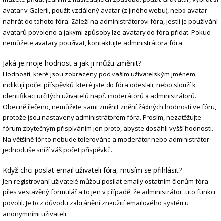
avatar v Galerii, použít vzdálený avatar (z jiného webu), nebo avatar
nahrát do tohoto fóra. Záleží na administrátorovi fóra, jestli je používání
avatarů povoleno a jakými způsoby lze avatary do fóra přidat. Pokud
nemůžete avatary používat, kontaktujte administrátora fóra.
Jaká je moje hodnost a jak ji můžu změnit?
Hodnosti, které jsou zobrazeny pod vaším uživatelským jménem,
indikují počet příspěvků, které jste do fóra odeslali, nebo slouží k
identifikaci určitých uživatelů např. moderátorů a administrátorů.
Obecně řečeno, nemůžete sami změnit znění žádných hodností ve fóru,
protože jsou nastaveny administrátorem fóra. Prosím, nezatěžujte
fórum zbytečným přispíváním jen proto, abyste dosáhli vyšší hodnosti.
Na většině fór to nebude tolerováno a moderátor nebo administrátor
jednoduše sníží váš počet příspěvků.
Když chci poslat email uživateli fóra, musím se přihlásit?
Jen registrovaní uživatelé můžou posílat emaily ostatním členům fóra
přes vestavěný formulář a to jen v případě, že administrátor tuto funkci
povolil. Je to z důvodu zabránění zneužití emailového systému
anonymními uživateli.