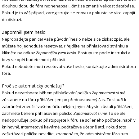
dlouhou dobu do fóra nic nenapsali, čímž se zmenší velikost databáze.
Pokud je to váš případ, zaregistrujte se znovu a pokuste se více zapojit
do diskuzí.
Zapomněl jsem heslo!
Nepropadejte panice! Vaše původní heslo nelze sice získat zpět, ale
můžete ho jednoduše resetovat. Přejděte na přihlašovací stránku a
klikněte na odkaz
Zapomněl/a jsem heslo
. Postupujte podle instrukcí a
brzy se opět budete moci přihlásit.
Pokud nebudete moci resetovat vaše heslo, kontaktujte administrátora
fóra.
Proč se automaticky odhlašuji?
Pokud nezatrhnete během přihlašování políčko
Zapamatovat si mě
zůstanete na fóru přihlášen jen po přednastavený čas. To slouží k
zabránění zneužití vašeho účtu někým jiným. Abyste zůstali přihlášeni,
zatrhněte během přihlašování políčko
Zapamatovat si mě
. To se ale
nedoporučuje, pokud přistupujete k fóru ze sdíleného počítače, např. v
knihovně, internetové kavárně, počítačové učebně atd. Pokud toto
zaškrtávací políčko nevidíte, znamená to, že administrátor fóra tuto