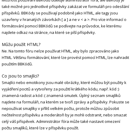
Možnost používání BBKódů uděluje administrátor fóra, ale BBKódy je
také možné pro jednotlivé příspěvky zakázat ve formuláři pro odesílání
příspěvků. BBKódy se používají podobně jako HTML, ale tagy jsou
uzavřeny v hranatých závorkách [ a ] a ne v < a >. Pro více informací o
formátování pomocí BBKódů se podívejte na průvodce, ke kterému
najdete odkaz na stránce, na které se píší příspěvky.
Můžu použít HTML?
Ne. Na tomto fóru nelze používat HTML, aby bylo zpracováno jako
HTML. Většinu formátování, které lze provést pomocí HTML, lze nahradit
použitím BBKódů.
Co jsou to smajlíci?
Smajlíci nebo emotikony jsou malé obrázky, které můžou být použity k
vyjádření pocitů a vytvořeny za použití krátkého kódu, např. kód :)
znamená radost a kód :( znamená smutek. Úplný seznam smajlíků
najdete na formuláři, na kterém se tvoří zprávy a příspěvky. Pokuste se
nepoužívat smajlíky v příliš velkém počtu, protože můžou způsobit
nečitelnost příspěvku a moderátoři by je mohli odstranit, nebo smazat
celý váš příspěvek. Administrátor fóra může také nastavit omezení
počtu smajlíků, které lze v příspěvku použít.