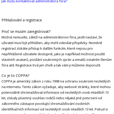
Jak můžu kontaktovat administrátora fóra?
Přihlašování a registrace
Proč se musím zaregistrovat?
Možná nemusíte, záleží na administrátorovi fóra, jestli nastaví, že
uživatel musí být přihlášen, aby mohl odesílat příspěvky. Nicméně
registrací získáte přístup k dalším funkcím, které nejsou pro
nepřihlášené uživatele dostupné, jako je například možnost použití
vlastních avatarů, posílání soukromých zpráv a emailů ostatním členům
fóra atd. Registrace trvá jen chvíli a tak vám ji můžeme doporučit.
Co je to COPPA?
COPPA je americký zákon z roku 1998 na ochranu soukromí nezletilých
na internetu. Tento zákon vyžaduje, aby webové stránky, které mohou
potenciálně shromažďovat informace od nezletilých osob mladších 13
let, získaly písemný souhlas rodičů nebo nějaké jiné potvrzení od
zákonného zástupce povolující shromažďování osobních
identifikačních informací od nezletilých osob mladších 13 let. Pokud si