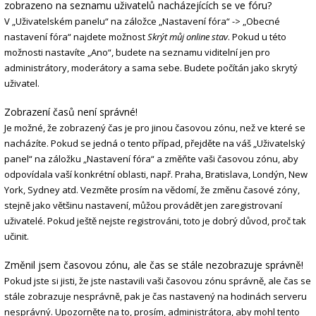
zobrazeno na seznamu uživatelů nacházejících se ve fóru?
V „Uživatelském panelu“ na záložce „Nastavení fóra“ -> „Obecné
nastavení fóra“ najdete možnost
Skrýt můj online stav
. Pokud u této
možnosti nastavíte „Ano“, budete na seznamu viditelní jen pro
administrátory, moderátory a sama sebe. Budete počítán jako skrytý
uživatel.
Zobrazení časů není správné!
Je možné, že zobrazený čas je pro jinou časovou zónu, než ve které se
nacházíte. Pokud se jedná o tento případ, přejděte na váš „Uživatelský
panel“ na záložku „Nastavení fóra“ a změňte vaši časovou zónu, aby
odpovídala vaší konkrétní oblasti, např. Praha, Bratislava, Londýn, New
York, Sydney atd. Vezměte prosím na vědomí, že změnu časové zóny,
stejně jako většinu nastavení, můžou provádět jen zaregistrovaní
uživatelé. Pokud ještě nejste registrováni, toto je dobrý důvod, proč tak
učinit.
Změnil jsem časovou zónu, ale čas se stále nezobrazuje správně!
Pokud jste si jisti, že jste nastavili vaši časovou zónu správně, ale čas se
stále zobrazuje nesprávně, pak je čas nastavený na hodinách serveru
nesprávný. Upozorněte na to, prosím, administrátora, aby mohl tento