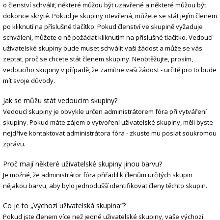
o členství schválit, některé můžou být uzavřené a některé můžou být
dokonce skryté. Pokud je skupiny otevřená, můžete se stát jejím členem
po kliknutí na příslušné tlačítko. Pokud členství ve skupině vyžaduje
schválení, můžete o ně požádat kliknutím na příslušné tlačítko. Vedoucí
uživatelské skupiny bude muset schválit vaši žádost a může se vás
zeptat, proč se chcete stát členem skupiny. Neobtěžujte, prosím,
vedoucího skupiny v případě, že zamítne vaši žádost - určitě pro to bude
mít svoje důvody.
Jak se můžu stát vedoucím skupiny?
Vedoucí skupiny je obvykle určen administrátorem fóra při vytváření
skupiny. Pokud máte zájem o vytvoření uživatelské skupiny, měli byste
nejdříve kontaktovat administrátora fóra - zkuste mu poslat soukromou
zprávu.
Proč mají některé uživatelské skupiny jinou barvu?
Je možné, že administrátor fóra přiřadil k členům určitých skupin
nějakou barvu, aby bylo jednodušší identifikovat členy těchto skupin.
Co je to „Výchozí uživatelská skupina“?
Pokud jste členem více než jedné uživatelské skupiny, vaše výchozí