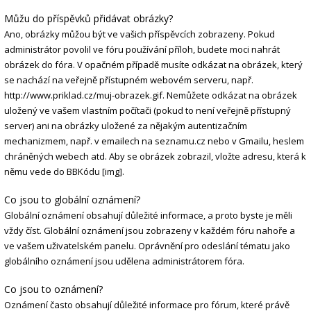
Můžu do příspěvků přidávat obrázky?
Ano, obrázky můžou být ve vašich příspěvcích zobrazeny. Pokud
administrátor povolil ve fóru používání příloh, budete moci nahrát
obrázek do fóra. V opačném případě musíte odkázat na obrázek, který
se nachází na veřejně přístupném webovém serveru, např.
http://www.priklad.cz/muj-obrazek.gif. Nemůžete odkázat na obrázek
uložený ve vašem vlastním počítači (pokud to není veřejně přístupný
server) ani na obrázky uložené za nějakým autentizačním
mechanizmem, např. v emailech na seznamu.cz nebo v Gmailu, heslem
chráněných webech atd. Aby se obrázek zobrazil, vložte adresu, která k
němu vede do BBKódu [img].
Co jsou to globální oznámení?
Globální oznámení obsahují důležité informace, a proto byste je měli
vždy číst. Globální oznámení jsou zobrazeny v každém fóru nahoře a
ve vašem uživatelském panelu. Oprávnění pro odeslání tématu jako
globálního oznámení jsou udělena administrátorem fóra.
Co jsou to oznámení?
Oznámení často obsahují důležité informace pro fórum, které právě