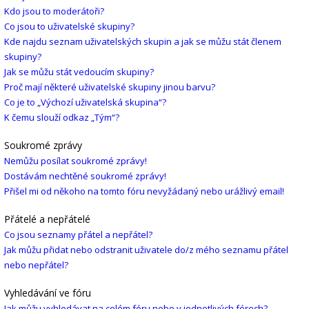
Kdo jsou to moderátoři?
Co jsou to uživatelské skupiny?
Kde najdu seznam uživatelských skupin a jak se můžu stát členem
skupiny?
Jak se můžu stát vedoucím skupiny?
Proč mají některé uživatelské skupiny jinou barvu?
Co je to „Výchozí uživatelská skupina“?
K čemu slouží odkaz „Tým“?
Soukromé zprávy
Nemůžu posílat soukromé zprávy!
Dostávám nechtěné soukromé zprávy!
Přišel mi od někoho na tomto fóru nevyžádaný nebo urážlivý email!
Přátelé a nepřátelé
Co jsou seznamy přátel a nepřátel?
Jak můžu přidat nebo odstranit uživatele do/z mého seznamu přátel
nebo nepřátel?
Vyhledávání ve fóru
Jak můžu vyhledávat na celém fóru nebo v jednotlivých fórech?