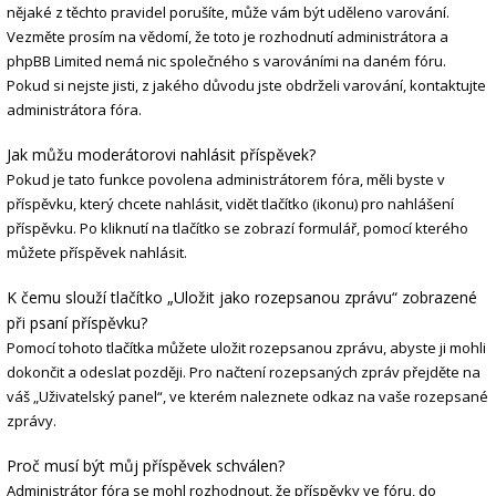
nějaké z těchto pravidel porušíte, může vám být uděleno varování.
Vezměte prosím na vědomí, že toto je rozhodnutí administrátora a
phpBB Limited nemá nic společného s varováními na daném fóru.
Pokud si nejste jisti, z jakého důvodu jste obdrželi varování, kontaktujte
administrátora fóra.
Jak můžu moderátorovi nahlásit příspěvek?
Pokud je tato funkce povolena administrátorem fóra, měli byste v
příspěvku, který chcete nahlásit, vidět tlačítko (ikonu) pro nahlášení
příspěvku. Po kliknutí na tlačítko se zobrazí formulář, pomocí kterého
můžete příspěvek nahlásit.
K čemu slouží tlačítko „Uložit jako rozepsanou zprávu“ zobrazené
při psaní příspěvku?
Pomocí tohoto tlačítka můžete uložit rozepsanou zprávu, abyste ji mohli
dokončit a odeslat později. Pro načtení rozepsaných zpráv přejděte na
váš „Uživatelský panel“, ve kterém naleznete odkaz na vaše rozepsané
zprávy.
Proč musí být můj příspěvek schválen?
Administrátor fóra se mohl rozhodnout, že příspěvky ve fóru, do