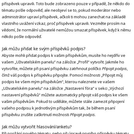
příspěvek upravili. Toto bude zobrazeno pouze v případě, že někdo do
tématu pošle odpověď, ale neobjeví se to, pokud moderátor nebo
administrátor upraví příspěvek, ačkoli ti mohou zanechat na základě
vlastního uvážení vzkaz, proč příspěvek upravili. Vezměte prosím na
vědomí, že normální uživatelé nemůžou smazat příspěvek, když k němu
někdo pošle odpověď.
Jak můžu přidat ke svým příspěvků podpis?
Abyste mohli přidat podpis k vašim příspěvkům, musíte ho nejdřív ve
vašem „Uživatelském panelu“ na záložce „Profil“ vytvořit. Jakmile ho
vytvoříte, můžete při psaní příspěvku zatrhnout políčko
Připojit podpis
,
čímž váš podpis k příspěvku připojíte. Pomocí možnosti „Připojit můj
podpis ke všem mým příspěvkům“, kterou naleznete ve vašem
„Uživatelském panelu“ na záložce „Nastavení fóra“ v sekci „Výchozí
nastavení příspěvků“ můžete automaticky připojit váš podpis ke všem
vašim příspěvkům. Pokud to uděláte, můžete stále zamezit připojení
vašeho podpisu k jednotlivým příspěvkům tak, že během psaní
příspěvku zrušíte zaškrtnutí možnosti
Připojit podpis
.
Jak můžu vytvořit hlasování/anketu?
Při posílání nového tématu, nebo při úpravě prvního příspěvku tématu,