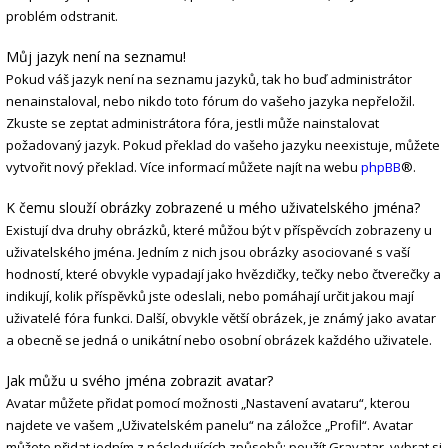
problém odstranit.
Můj jazyk není na seznamu!
Pokud váš jazyk není na seznamu jazyků, tak ho buď administrátor
nenainstaloval, nebo nikdo toto fórum do vašeho jazyka nepřeložil.
Zkuste se zeptat administrátora fóra, jestli může nainstalovat
požadovaný jazyk. Pokud překlad do vašeho jazyku neexistuje, můžete
vytvořit nový překlad. Více informací můžete najít na webu
phpBB
®.
K čemu slouží obrázky zobrazené u mého uživatelského jména?
Existují dva druhy obrázků, které můžou být v příspěvcích zobrazeny u
uživatelského jména. Jedním z nich jsou obrázky asociované s vaší
hodností, které obvykle vypadají jako hvězdičky, tečky nebo čtverečky a
indikují, kolik příspěvků jste odeslali, nebo pomáhají určit jakou mají
uživatelé fóra funkci. Další, obvykle větší obrázek, je známý jako avatar
a obecně se jedná o unikátní nebo osobní obrázek každého uživatele.
Jak můžu u svého jména zobrazit avatar?
Avatar můžete přidat pomocí možnosti „Nastavení avataru“, kterou
najdete ve vašem „Uživatelském panelu“ na záložce „Profil“. Avatar
můžete přidat jedním z následujících způsobů: použít Gravatar, vybrat si