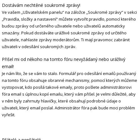
Dostávám nechtěné soukromé zprávy!
Ve vašem „Uživatelském panelu“ na záložce „Soukromé zprávy“ v sekci
„Pravidla, složky a nastavení“ můžete vytvořit pravidlo, pomocí kterého
budou zprávy od určeného uživatele nebo uživatelů automaticky
smazány. Pokud dostáváte urážlivé soukromé zprávy od určitého
uživatele, nahlaste zprávy moderátorům. Ti mají pravomoc zabránit
uživateli v odesílání soukromých zpráv.
Přišel mi od někoho na tomto fóru nevyžádaný nebo urážlivý
email!
Je nám líto, že se vám to stalo. Formulář pro odesílání emailů používaný
na tomto fóru obsahuje obranné mechanismy, pomocí kterých můžeme
vystopovat, kdo posílá takové emaily, proto pošlete administrátorovi
fóra email s úplnou kopií emailu, který vám přišel. Je velmi důležité, aby
v něm byly zahrnuty hlavičky, které obsahují podrobné údaje o
uživateli, který email poslal. Administrátor fóra pak bude moci problém
vyřešit.
Přátelé a nepřátelé