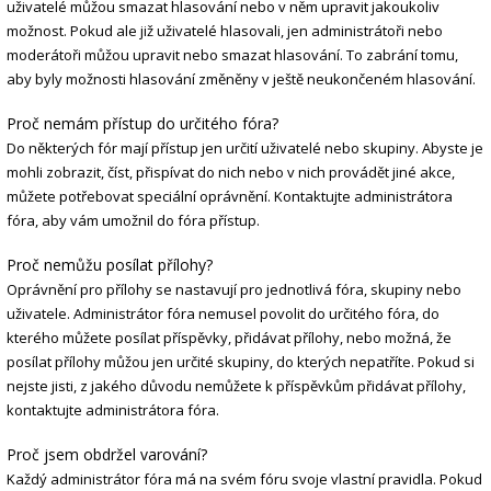
uživatelé můžou smazat hlasování nebo v něm upravit jakoukoliv
možnost. Pokud ale již uživatelé hlasovali, jen administrátoři nebo
moderátoři můžou upravit nebo smazat hlasování. To zabrání tomu,
aby byly možnosti hlasování změněny v ještě neukončeném hlasování.
Proč nemám přístup do určitého fóra?
Do některých fór mají přístup jen určití uživatelé nebo skupiny. Abyste je
mohli zobrazit, číst, přispívat do nich nebo v nich provádět jiné akce,
můžete potřebovat speciální oprávnění. Kontaktujte administrátora
fóra, aby vám umožnil do fóra přístup.
Proč nemůžu posílat přílohy?
Oprávnění pro přílohy se nastavují pro jednotlivá fóra, skupiny nebo
uživatele. Administrátor fóra nemusel povolit do určitého fóra, do
kterého můžete posílat příspěvky, přidávat přílohy, nebo možná, že
posílat přílohy můžou jen určité skupiny, do kterých nepatříte. Pokud si
nejste jisti, z jakého důvodu nemůžete k příspěvkům přidávat přílohy,
kontaktujte administrátora fóra.
Proč jsem obdržel varování?
Každý administrátor fóra má na svém fóru svoje vlastní pravidla. Pokud