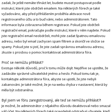
zadali, že ještě nemáte třináct let, budete muset postupovat podle
instrukcí, které jste obdrželi emailem. Na některých fórech je také
vyžadováno, aby před přihlášením proběhla aktivace nově
registrovaného účtu a to buď vámi, nebo administrátorem. Tato
informace byla zobrazena během registrace. Pokud jste obdrželi
registrační email, pokračujte podle instrukcí, které v něm najdete. Pokud
jste registrační email neobdrželi, mohli jste zadat špatnou emailovou
adresu, nebo byl email zachycen spam filtrem a skončil ve složce se
spamy. Pokud jste si jistí, že jste zadali správnou emailovou adresu,
zkuste s prosbou o pomoc kontaktovat administrátora fóra.
Proč se nemůžu přihlásit?
Existuje několik důvodů, proč k tomu může dojít. Nejdříve se ujistěte, že
zadáváte správné uživatelské jméno a heslo. Pokud tomu tak je,
kontaktujte administrátora fóra, abyste se ujistili, že jste nebyli
zabanováni. Je také možné, že je na webu chyba v nastavení, která by
měla být odstraněna.
Byl jsem ve fóru zaregistrovaný, ale teď se nemůžu přihlásit?!
Je možné, že administrátor z nějakého důvodu deaktivoval nebo smazal
váš účet. Na některých fórech také pravidelně odstraňují uživatele, kteří