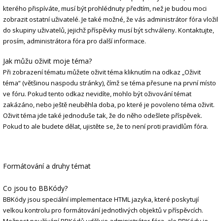
kterého přispíváte, musí být prohlédnuty předtím, než je budou moci
zobrazit ostatní uživatelé. Je také možné, že vás administrátor fóra vložil
do skupiny uživatelů, jejichž příspěvky musí být schváleny. Kontaktujte,
prosím, administrátora fóra pro další informace.
Jak můžu oživit moje téma?
Při zobrazení tématu můžete oživit téma kliknutím na odkaz „Oživit
téma“ (většinou naspodu stránky), čímž se téma přesune na první místo
ve fóru. Pokud tento odkaz nevidíte, mohlo být oživování témat
zakázáno, nebo ještě neuběhla doba, po které je povoleno téma oživit.
Oživit téma jde také jednoduše tak, že do něho odešlete příspěvek.
Pokud to ale budete dělat, ujistěte se, že to není proti pravidlům fóra.
Formátování a druhy témat
Co jsou to BBKódy?
BBKódy jsou speciální implementace HTML jazyka, které poskytují
velkou kontrolu pro formátování jednotlivých objektů v příspěvcích.