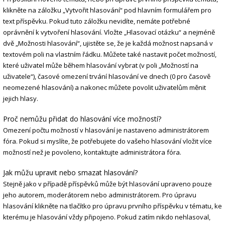
klikněte na záložku „Vytvořit hlasování“ pod hlavním formulářem pro
text příspěvku. Pokud tuto záložku nevidíte, nemáte potřebné
oprávnění k vytvoření hlasování. Vložte „Hlasovací otázku“ a nejméně
dvě „Možnosti hlasování“, ujistěte se, že je každá možnost napsaná v
textovém poli na vlastním řádku. Můžete také nastavit počet možností,
které uživatel může během hlasování vybrat (v poli „Možností na
uživatele“), časové omezení trvání hlasování ve dnech (0 pro časově
neomezené hlasování) a nakonec můžete povolit uživatelům měnit
jejich hlasy.
Proč nemůžu přidat do hlasování více možností?
Omezení počtu možností v hlasování je nastaveno administrátorem
fóra. Pokud si myslíte, že potřebujete do vašeho hlasování vložit více
možností než je povoleno, kontaktujte administrátora fóra.
Jak můžu upravit nebo smazat hlasování?
Stejně jako v případě příspěvků může být hlasování upraveno pouze
jeho autorem, moderátorem nebo administrátorem. Pro úpravu
hlasování klikněte na tlačítko pro úpravu prvního příspěvku v tématu, ke
kterému je hlasování vždy připojeno. Pokud zatím nikdo nehlasoval,