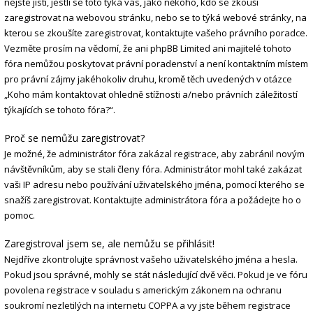
nejste jisti, jestli se toto týká vás, jako někoho, kdo se zkouší
zaregistrovat na webovou stránku, nebo se to týká webové stránky, na
kterou se zkoušíte zaregistrovat, kontaktujte vašeho právního poradce.
Vezměte prosím na vědomí, že ani phpBB Limited ani majitelé tohoto
fóra nemůžou poskytovat právní poradenství a není kontaktním místem
pro právní zájmy jakéhokoliv druhu, kromě těch uvedených v otázce
„Koho mám kontaktovat ohledně stížnosti a/nebo právních záležitostí
týkajících se tohoto fóra?“.
Proč se nemůžu zaregistrovat?
Je možné, že administrátor fóra zakázal registrace, aby zabránil novým
návštěvníkům, aby se stali členy fóra. Administrátor mohl také zakázat
vaši IP adresu nebo používání uživatelského jména, pomocí kterého se
snažíš zaregistrovat. Kontaktujte administrátora fóra a požádejte ho o
pomoc.
Zaregistroval jsem se, ale nemůžu se přihlásit!
Nejdříve zkontrolujte správnost vašeho uživatelského jména a hesla.
Pokud jsou správné, mohly se stát následující dvě věci. Pokud je ve fóru
povolena registrace v souladu s americkým zákonem na ochranu
soukromí nezletilých na internetu COPPA a vy jste během registrace