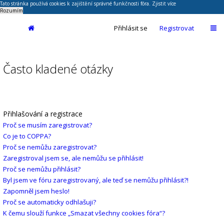
Tato stránka používá cookies k zajištění správné funkčnosti fóra.
Zjistit více
Rozumím
Přihlásit se
Registrovat
Často kladené otázky
Přihlašování a registrace
Proč se musím zaregistrovat?
Co je to COPPA?
Proč se nemůžu zaregistrovat?
Zaregistroval jsem se, ale nemůžu se přihlásit!
Proč se nemůžu přihlásit?
Byl jsem ve fóru zaregistrovaný, ale teď se nemůžu přihlásit?!
Zapomněl jsem heslo!
Proč se automaticky odhlašuji?
K čemu slouží funkce „Smazat všechny cookies fóra“?