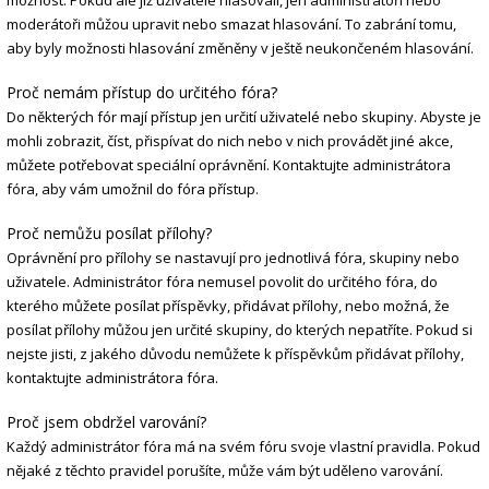
možnost. Pokud ale již uživatelé hlasovali, jen administrátoři nebo
moderátoři můžou upravit nebo smazat hlasování. To zabrání tomu,
aby byly možnosti hlasování změněny v ještě neukončeném hlasování.
Proč nemám přístup do určitého fóra?
Do některých fór mají přístup jen určití uživatelé nebo skupiny. Abyste je
mohli zobrazit, číst, přispívat do nich nebo v nich provádět jiné akce,
můžete potřebovat speciální oprávnění. Kontaktujte administrátora
fóra, aby vám umožnil do fóra přístup.
Proč nemůžu posílat přílohy?
Oprávnění pro přílohy se nastavují pro jednotlivá fóra, skupiny nebo
uživatele. Administrátor fóra nemusel povolit do určitého fóra, do
kterého můžete posílat příspěvky, přidávat přílohy, nebo možná, že
posílat přílohy můžou jen určité skupiny, do kterých nepatříte. Pokud si
nejste jisti, z jakého důvodu nemůžete k příspěvkům přidávat přílohy,
kontaktujte administrátora fóra.
Proč jsem obdržel varování?
Každý administrátor fóra má na svém fóru svoje vlastní pravidla. Pokud
nějaké z těchto pravidel porušíte, může vám být uděleno varování.