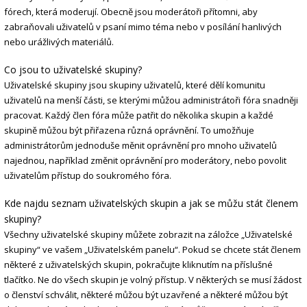
fórech, která moderují. Obecně jsou moderátoři přítomni, aby
zabraňovali uživatelů v psaní mimo téma nebo v posílání hanlivých
nebo urážlivých materiálů.
Co jsou to uživatelské skupiny?
Uživatelské skupiny jsou skupiny uživatelů, které dělí komunitu
uživatelů na menší části, se kterými můžou administrátoři fóra snadněji
pracovat. Každý člen fóra může patřit do několika skupin a každé
skupině můžou být přiřazena různá oprávnění. To umožňuje
administrátorům jednoduše měnit oprávnění pro mnoho uživatelů
najednou, například změnit oprávnění pro moderátory, nebo povolit
uživatelům přístup do soukromého fóra.
Kde najdu seznam uživatelských skupin a jak se můžu stát členem
skupiny?
Všechny uživatelské skupiny můžete zobrazit na záložce „Uživatelské
skupiny“ ve vašem „Uživatelském panelu“. Pokud se chcete stát členem
některé z uživatelských skupin, pokračujte kliknutím na příslušné
tlačítko. Ne do všech skupin je volný přístup. V některých se musí žádost
o členství schválit, některé můžou být uzavřené a některé můžou být