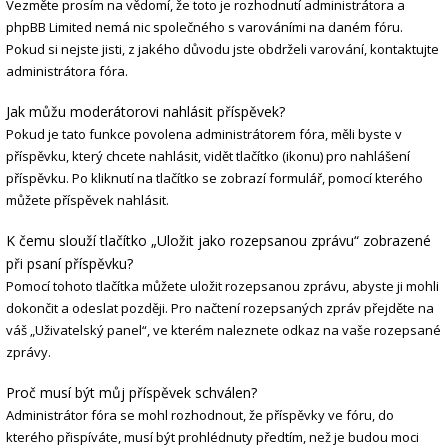
Vezměte prosím na vědomí, že toto je rozhodnutí administrátora a
phpBB Limited nemá nic společného s varováními na daném fóru.
Pokud si nejste jisti, z jakého důvodu jste obdrželi varování, kontaktujte
administrátora fóra.
Jak můžu moderátorovi nahlásit příspěvek?
Pokud je tato funkce povolena administrátorem fóra, měli byste v
příspěvku, který chcete nahlásit, vidět tlačítko (ikonu) pro nahlášení
příspěvku. Po kliknutí na tlačítko se zobrazí formulář, pomocí kterého
můžete příspěvek nahlásit.
K čemu slouží tlačítko „Uložit jako rozepsanou zprávu“ zobrazené
při psaní příspěvku?
Pomocí tohoto tlačítka můžete uložit rozepsanou zprávu, abyste ji mohli
dokončit a odeslat později. Pro načtení rozepsaných zpráv přejděte na
váš „Uživatelský panel“, ve kterém naleznete odkaz na vaše rozepsané
zprávy.
Proč musí být můj příspěvek schválen?
Administrátor fóra se mohl rozhodnout, že příspěvky ve fóru, do
kterého přispíváte, musí být prohlédnuty předtím, než je budou moci