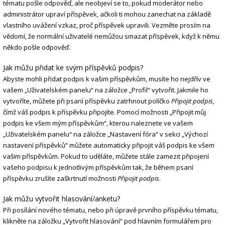
tématu pošle odpověď, ale neobjeví se to, pokud moderátor nebo
administrátor upraví příspěvek, ačkoli ti mohou zanechat na základě
vlastního uvážení vzkaz, proč příspěvek upravili. Vezměte prosím na
vědomí, že normální uživatelé nemůžou smazat příspěvek, když k němu
někdo pošle odpověď.
Jak můžu přidat ke svým příspěvků podpis?
Abyste mohli přidat podpis k vašim příspěvkům, musíte ho nejdřív ve
vašem „Uživatelském panelu“ na záložce „Profil“ vytvořit. Jakmile ho
vytvoříte, můžete při psaní příspěvku zatrhnout políčko
Připojit podpis
,
čímž váš podpis k příspěvku připojíte. Pomocí možnosti „Připojit můj
podpis ke všem mým příspěvkům“, kterou naleznete ve vašem
„Uživatelském panelu“ na záložce „Nastavení fóra“ v sekci „Výchozí
nastavení příspěvků“ můžete automaticky připojit váš podpis ke všem
vašim příspěvkům. Pokud to uděláte, můžete stále zamezit připojení
vašeho podpisu k jednotlivým příspěvkům tak, že během psaní
příspěvku zrušíte zaškrtnutí možnosti
Připojit podpis
.
Jak můžu vytvořit hlasování/anketu?
Při posílání nového tématu, nebo při úpravě prvního příspěvku tématu,
klikněte na záložku „Vytvořit hlasování“ pod hlavním formulářem pro