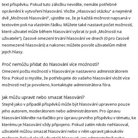
text příspěvku. Pokud tuto záložku nevidíte, nemáte potřebné
oprávnění k vytvoření hlasování. Vložte „Hlasovací otázku“ a nejméně
dvě „Možnosti hlasování“, ujistěte se, že je každá možnost napsaná v
textovém poli na vlastním řádku. Můžete také nastavit počet možností,
které uživatel může během hlasování vybrat (v poli „Možností na
uživatele“), časové omezení trvání hlasování ve dnech (0 pro časově
neomezené hlasování) a nakonec můžete povolit uživatelům měnit
jejich hlasy.
Proč nemůžu přidat do hlasování více možností?
Omezení počtu možností v hlasování je nastaveno administrátorem
fóra. Pokud si myslíte, že potřebujete do vašeho hlasování vložit více
možností než je povoleno, kontaktujte administrátora fóra.
Jak můžu upravit nebo smazat hlasování?
Stejně jako v případě příspěvků může být hlasování upraveno pouze
jeho autorem, moderátorem nebo administrátorem. Pro úpravu
hlasování klikněte na tlačítko pro úpravu prvního příspěvku v tématu, ke
kterému je hlasování vždy připojeno. Pokud zatím nikdo nehlasoval,
uživatelé můžou smazat hlasování nebo v něm upravit jakoukoliv