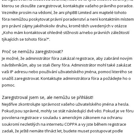
kterou se zkoušíte zaregistrovat, kontaktujte vašeho právního poradce.
Vezměte prosím na vědomí, že ani phpBB Limited ani majitelé tohoto
fóra nemůžou poskytovat právní poradenství a není kontaktním místem
pro právní zájmy jakéhokoliv druhu, kromě těch uvedených v otázce
„Koho mám kontaktovat ohledně stížnosti a/nebo právních záležitostí
týkajících se tohoto fóra?“.
Proč se nemůžu zaregistrovat?
Je možné, že administrátor fóra zakázal registrace, aby zabránil novým
návštěvníkům, aby se stali členy fóra. Administrátor mohl také zakázat
vaši IP adresu nebo používání uživatelského jména, pomocí kterého se
snažíš zaregistrovat. Kontaktujte administrátora fóra a požádejte ho o
pomoc.
Zaregistroval jsem se, ale nemůžu se přihlásit!
Nejdříve zkontrolujte správnost vašeho uživatelského jména a hesla.
Pokud jsou správné, mohly se stát následující dvě věci. Pokud je ve fóru
povolena registrace v souladu s americkým zákonem na ochranu
soukromí nezletilých na internetu COPPA a vy jste během registrace
zadali, že ještě nemáte třináct let, budete muset postupovat podle