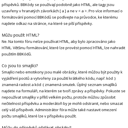
příspěvků. BBKódy se používají podobně jako HTML, ale tagy jsou
uzavřeny v hranatých závorkách [ a ] a ne v < a >. Pro více informací o
formátování pomocí BBKódů se podívejte na průvodce, ke kterému
najdete odkaz na stránce, na které se píší příspěvky.
Můžu použít HTML?
Ne. Na tomto fóru nelze používat HTML, aby bylo zpracováno jako
HTML. Většinu formátování, které lze provést pomocí HTML, lze nahradit
použitím BBKódů.
Co jsou to smajlíci?
Smajlíci nebo emotikony jsou malé obrázky, které můžou být použity k
vyjádření pocitů a vytvořeny za použití krátkého kódu, např. kód :)
znamená radost a kód :( znamená smutek. Úplný seznam smajlíků
najdete na formuláři, na kterém se tvoří zprávy a příspěvky. Pokuste se
nepoužívat smajlíky v příliš velkém počtu, protože můžou způsobit
nečitelnost příspěvku a moderátoři by je mohli odstranit, nebo smazat
celý váš příspěvek. Administrátor fóra může také nastavit omezení
počtu smajlíků, které lze v příspěvku použít.
Můžu do příspěvků přidávat obrázky?