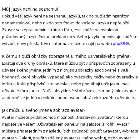
Můj jazyk není na seznamu!
Pokud váš jazyk není na seznamu jazyků, tak ho buď administrátor
nenainstaloval, nebo nikdo toto fórum do vašeho jazyka nepřeložil.
Zkuste se zeptat administrátora fóra, jestli může nainstalovat
požadovaný jazyk. Pokud překlad do vašeho jazyku neexistuje, můžete
vytvořit nový překlad. Více informací můžete najít na webu
phpBB
®.
K čemu slouží obrázky zobrazené u mého uživatelského jména?
Existují dva druhy obrázků, které můžou být v příspěvcích zobrazeny u
uživatelského jména. Jedním z nich jsou obrázky asociované s vaší
hodností, které obvykle vypadají jako hvězdičky, tečky nebo čtverečky a
indikují, kolik příspěvků jste odeslali, nebo pomáhají určit jakou mají
uživatelé fóra funkci. Další, obvykle větší obrázek, je známý jako avatar
a obecně se jedná o unikátní nebo osobní obrázek každého uživatele.
Jak můžu u svého jména zobrazit avatar?
Avatar můžete přidat pomocí možnosti „Nastavení avataru“, kterou
najdete ve vašem „Uživatelském panelu“ na záložce „Profil“. Avatar
můžete přidat jedním z následujících způsobů: použít Gravatar, vybrat si
avatar v Galerii, použít vzdálený avatar (z jiného webu), nebo avatar