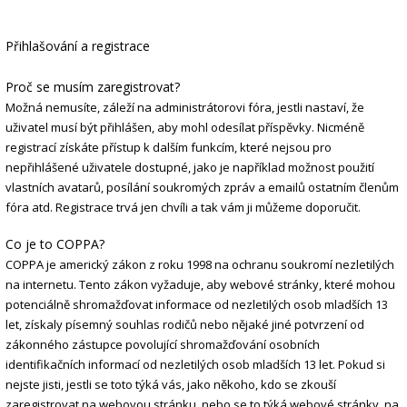
Přihlašování a registrace
Proč se musím zaregistrovat?
Možná nemusíte, záleží na administrátorovi fóra, jestli nastaví, že
uživatel musí být přihlášen, aby mohl odesílat příspěvky. Nicméně
registrací získáte přístup k dalším funkcím, které nejsou pro
nepřihlášené uživatele dostupné, jako je například možnost použití
vlastních avatarů, posílání soukromých zpráv a emailů ostatním členům
fóra atd. Registrace trvá jen chvíli a tak vám ji můžeme doporučit.
Co je to COPPA?
COPPA je americký zákon z roku 1998 na ochranu soukromí nezletilých
na internetu. Tento zákon vyžaduje, aby webové stránky, které mohou
potenciálně shromažďovat informace od nezletilých osob mladších 13
let, získaly písemný souhlas rodičů nebo nějaké jiné potvrzení od
zákonného zástupce povolující shromažďování osobních
identifikačních informací od nezletilých osob mladších 13 let. Pokud si
nejste jisti, jestli se toto týká vás, jako někoho, kdo se zkouší
zaregistrovat na webovou stránku, nebo se to týká webové stránky, na