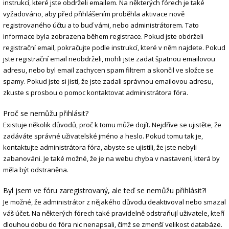
instrukcí, které jste obdrželi emailem. Na některých fórech je také
vyžadováno, aby před přihlášením proběhla aktivace nově
registrovaného účtu a to buď vámi, nebo administrátorem. Tato
informace byla zobrazena během registrace. Pokud jste obdrželi
registrační email, pokračujte podle instrukcí, které v něm najdete. Pokud
jste registrační email neobdrželi, mohli jste zadat špatnou emailovou
adresu, nebo byl email zachycen spam filtrem a skončil ve složce se
spamy. Pokud jste si jistí, že jste zadali správnou emailovou adresu,
zkuste s prosbou o pomoc kontaktovat administrátora fóra.
Proč se nemůžu přihlásit?
Existuje několik důvodů, proč k tomu může dojít. Nejdříve se ujistěte, že
zadáváte správné uživatelské jméno a heslo. Pokud tomu tak je,
kontaktujte administrátora fóra, abyste se ujistili, že jste nebyli
zabanováni. Je také možné, že je na webu chyba v nastavení, která by
měla být odstraněna.
Byl jsem ve fóru zaregistrovaný, ale teď se nemůžu přihlásit?!
Je možné, že administrátor z nějakého důvodu deaktivoval nebo smazal
váš účet. Na některých fórech také pravidelně odstraňují uživatele, kteří
dlouhou dobu do fóra nic nenapsali, čímž se zmenší velikost databáze.