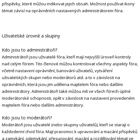
příspěvky, které můžou indikovat jejich obsah. Možnost používat ikony
témat závisí na oprávněních nastavených administrátorem fóra.
Uživatelské úrovně a skupiny
Kdo jsou to administrátoři?
Administrátoři jsou uživatelé fóra, kteří mají nejvyšší úroveň kontroly
nad celým fórem. Tito členové můžou kontrolovat všechny aspekty fóra,
včetně nastavení oprávnění, banování uživatelů, vytváření
uživatelských skupin nebo moderátorů atd. a to v závislosti na
oprávněních, která jsou jim udělena majitelem fóra nebo dalšími
administrátory. Administrátoři také můžou mít ve všech fórech úplné
moderátorské schopnosti, opět v závislosti na nastavení provedeném
majitelem fóra nebo dalšími administrátory.
Kdo jsou to moderátoři?
Moderátoři jsou uživatelé (nebo skupiny uživatelů), kteří se starají o
každodenní chod fóra. Mají pravomoc k upravování a mazání příspěvků
a zamykání, odemykání, přesunování, mazání a rozdělování témat ve