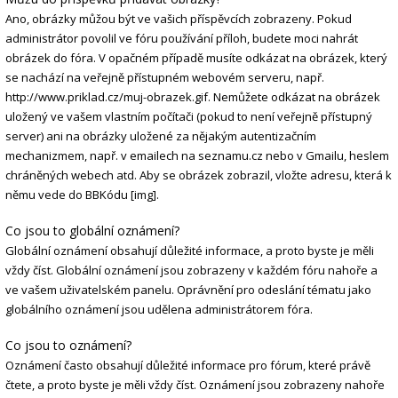
Ano, obrázky můžou být ve vašich příspěvcích zobrazeny. Pokud
administrátor povolil ve fóru používání příloh, budete moci nahrát
obrázek do fóra. V opačném případě musíte odkázat na obrázek, který
se nachází na veřejně přístupném webovém serveru, např.
http://www.priklad.cz/muj-obrazek.gif. Nemůžete odkázat na obrázek
uložený ve vašem vlastním počítači (pokud to není veřejně přístupný
server) ani na obrázky uložené za nějakým autentizačním
mechanizmem, např. v emailech na seznamu.cz nebo v Gmailu, heslem
chráněných webech atd. Aby se obrázek zobrazil, vložte adresu, která k
němu vede do BBKódu [img].
Co jsou to globální oznámení?
Globální oznámení obsahují důležité informace, a proto byste je měli
vždy číst. Globální oznámení jsou zobrazeny v každém fóru nahoře a
ve vašem uživatelském panelu. Oprávnění pro odeslání tématu jako
globálního oznámení jsou udělena administrátorem fóra.
Co jsou to oznámení?
Oznámení často obsahují důležité informace pro fórum, které právě
čtete, a proto byste je měli vždy číst. Oznámení jsou zobrazeny nahoře