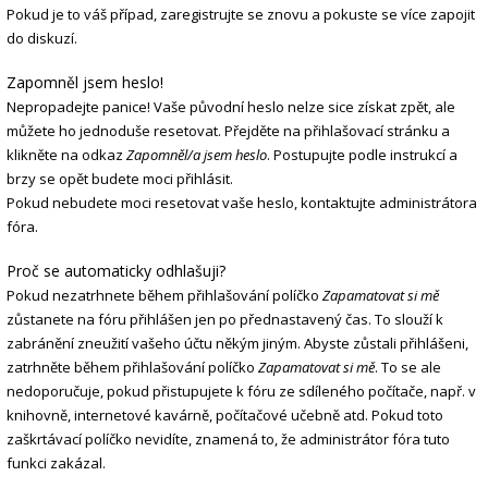
Pokud je to váš případ, zaregistrujte se znovu a pokuste se více zapojit
do diskuzí.
Zapomněl jsem heslo!
Nepropadejte panice! Vaše původní heslo nelze sice získat zpět, ale
můžete ho jednoduše resetovat. Přejděte na přihlašovací stránku a
klikněte na odkaz
Zapomněl/a jsem heslo
. Postupujte podle instrukcí a
brzy se opět budete moci přihlásit.
Pokud nebudete moci resetovat vaše heslo, kontaktujte administrátora
fóra.
Proč se automaticky odhlašuji?
Pokud nezatrhnete během přihlašování políčko
Zapamatovat si mě
zůstanete na fóru přihlášen jen po přednastavený čas. To slouží k
zabránění zneužití vašeho účtu někým jiným. Abyste zůstali přihlášeni,
zatrhněte během přihlašování políčko
Zapamatovat si mě
. To se ale
nedoporučuje, pokud přistupujete k fóru ze sdíleného počítače, např. v
knihovně, internetové kavárně, počítačové učebně atd. Pokud toto
zaškrtávací políčko nevidíte, znamená to, že administrátor fóra tuto
funkci zakázal.