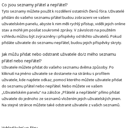
Co jsou seznamy přátel a nepřátel?
Tyto seznamy můžete použít k rozdělení ostatních členů fóra. Uživatelé
přidáni do vašeho seznamu přátel budou zobrazeni ve vašem
uživatelském panelu, abyste k nim měli rychlý přístup, viděli jejich online
stav a mohli jim posílat soukromé zprávy. V závislosti na použitém
vzhledu můžou být zvýrazněny i příspěvky od těchto uživatelů. Pokud
přidáte uživatele do seznamu nepřátel, budou jejich příspěvky skryty.
Jak můžu přidat nebo odstranit uživatele do/z mého seznamu
přátel nebo nepřátel?
Uživatele můžete přidat do vašeho seznamu dvěma způsoby. Po
kliknutí na jméno uživatele se dostanete na stránku s profilem
uživatele, kde najdete odkaz, pomocí kterého můžete uživatele přidat
do seznamu přátel nebo nepřátel. Nebo můžete ve vašem
„Uživatelském panelu“ na záložce „Přátelé a nepřátelé“ přímo přidat
uživatele do jednoho ze seznamů vložením jejich uživatelských jmen.
Na stejné stránce můžete také odstranit uživatele z vašich seznamů.
Vyhledávání ve fóru