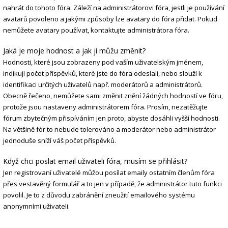
nahrát do tohoto fóra. Záleží na administrátorovi fóra, jestli je používání
avatarů povoleno a jakými způsoby lze avatary do fóra přidat. Pokud
nemůžete avatary používat, kontaktujte administrátora fóra.
Jaká je moje hodnost a jak ji můžu změnit?
Hodnosti, které jsou zobrazeny pod vaším uživatelským jménem,
indikují počet příspěvků, které jste do fóra odeslali, nebo slouží k
identifikaci určitých uživatelů např. moderátorů a administrátorů.
Obecně řečeno, nemůžete sami změnit znění žádných hodností ve fóru,
protože jsou nastaveny administrátorem fóra. Prosím, nezatěžujte
fórum zbytečným přispíváním jen proto, abyste dosáhli vyšší hodnosti.
Na většině fór to nebude tolerováno a moderátor nebo administrátor
jednoduše sníží váš počet příspěvků.
Když chci poslat email uživateli fóra, musím se přihlásit?
Jen registrovaní uživatelé můžou posílat emaily ostatním členům fóra
přes vestavěný formulář a to jen v případě, že administrátor tuto funkci
povolil. Je to z důvodu zabránění zneužití emailového systému
anonymními uživateli.