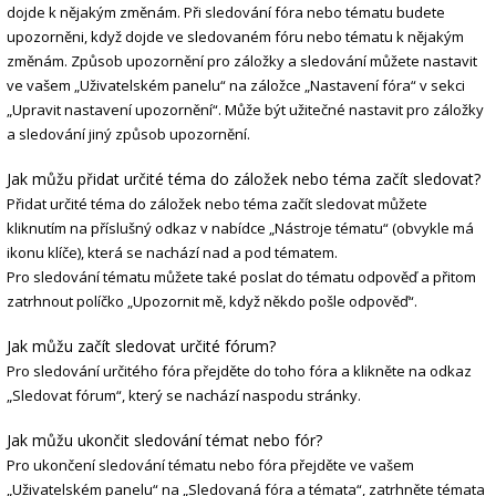
dojde k nějakým změnám. Při sledování fóra nebo tématu budete
upozorněni, když dojde ve sledovaném fóru nebo tématu k nějakým
změnám. Způsob upozornění pro záložky a sledování můžete nastavit
ve vašem „Uživatelském panelu“ na záložce „Nastavení fóra“ v sekci
„Upravit nastavení upozornění“. Může být užitečné nastavit pro záložky
a sledování jiný způsob upozornění.
Jak můžu přidat určité téma do záložek nebo téma začít sledovat?
Přidat určité téma do záložek nebo téma začít sledovat můžete
kliknutím na příslušný odkaz v nabídce „Nástroje tématu“ (obvykle má
ikonu klíče), která se nachází nad a pod tématem.
Pro sledování tématu můžete také poslat do tématu odpověď a přitom
zatrhnout políčko „Upozornit mě, když někdo pošle odpověď“.
Jak můžu začít sledovat určité fórum?
Pro sledování určitého fóra přejděte do toho fóra a klikněte na odkaz
„Sledovat fórum“, který se nachází naspodu stránky.
Jak můžu ukončit sledování témat nebo fór?
Pro ukončení sledování tématu nebo fóra přejděte ve vašem
„Uživatelském panelu“ na „Sledovaná fóra a témata“, zatrhněte témata