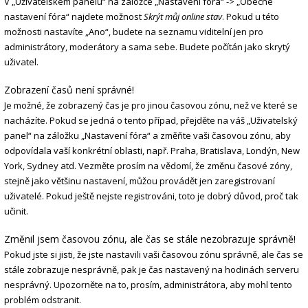
V „Uživatelském panelu“ na záložce „Nastavení fóra“ -> „Obecné
nastavení fóra“ najdete možnost
Skrýt můj online stav
. Pokud u této
možnosti nastavíte „Ano“, budete na seznamu viditelní jen pro
administrátory, moderátory a sama sebe. Budete počítán jako skrytý
uživatel.
Zobrazení časů není správné!
Je možné, že zobrazený čas je pro jinou časovou zónu, než ve které se
nacházíte. Pokud se jedná o tento případ, přejděte na váš „Uživatelský
panel“ na záložku „Nastavení fóra“ a změňte vaši časovou zónu, aby
odpovídala vaší konkrétní oblasti, např. Praha, Bratislava, Londýn, New
York, Sydney atd. Vezměte prosím na vědomí, že změnu časové zóny,
stejně jako většinu nastavení, můžou provádět jen zaregistrovaní
uživatelé. Pokud ještě nejste registrováni, toto je dobrý důvod, proč tak
učinit.
Změnil jsem časovou zónu, ale čas se stále nezobrazuje správně!
Pokud jste si jisti, že jste nastavili vaši časovou zónu správně, ale čas se
stále zobrazuje nesprávně, pak je čas nastavený na hodinách serveru
nesprávný. Upozorněte na to, prosím, administrátora, aby mohl tento
problém odstranit.