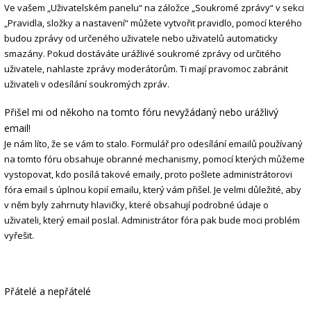
Ve vašem „Uživatelském panelu“ na záložce „Soukromé zprávy“ v sekci
„Pravidla, složky a nastavení“ můžete vytvořit pravidlo, pomocí kterého
budou zprávy od určeného uživatele nebo uživatelů automaticky
smazány. Pokud dostáváte urážlivé soukromé zprávy od určitého
uživatele, nahlaste zprávy moderátorům. Ti mají pravomoc zabránit
uživateli v odesílání soukromých zpráv.
Přišel mi od někoho na tomto fóru nevyžádaný nebo urážlivý
email!
Je nám líto, že se vám to stalo. Formulář pro odesílání emailů používaný
na tomto fóru obsahuje obranné mechanismy, pomocí kterých můžeme
vystopovat, kdo posílá takové emaily, proto pošlete administrátorovi
fóra email s úplnou kopií emailu, který vám přišel. Je velmi důležité, aby
v něm byly zahrnuty hlavičky, které obsahují podrobné údaje o
uživateli, který email poslal. Administrátor fóra pak bude moci problém
vyřešit.
Přátelé a nepřátelé