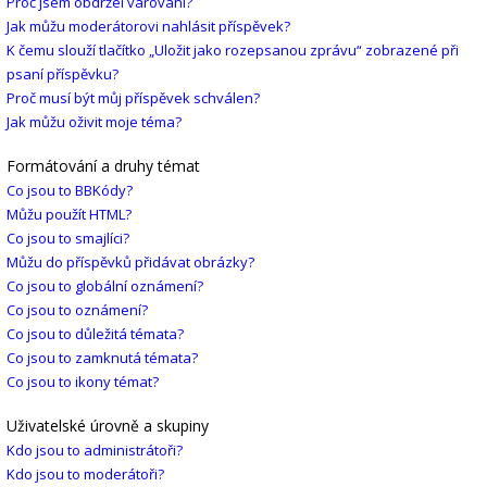
Proč jsem obdržel varování?
Jak můžu moderátorovi nahlásit příspěvek?
K čemu slouží tlačítko „Uložit jako rozepsanou zprávu“ zobrazené při
psaní příspěvku?
Proč musí být můj příspěvek schválen?
Jak můžu oživit moje téma?
Formátování a druhy témat
Co jsou to BBKódy?
Můžu použít HTML?
Co jsou to smajlíci?
Můžu do příspěvků přidávat obrázky?
Co jsou to globální oznámení?
Co jsou to oznámení?
Co jsou to důležitá témata?
Co jsou to zamknutá témata?
Co jsou to ikony témat?
Uživatelské úrovně a skupiny
Kdo jsou to administrátoři?
Kdo jsou to moderátoři?