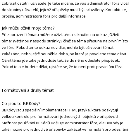
zobrazit ostatní uživatelé. Je také možné, že vás administrátor fóra vložil
do skupiny uživatelů, jejichž příspěvky musí být schváleny. Kontaktujte,
prosím, administrátora fóra pro další informace.
Jak můžu oživit moje téma?
Při zobrazení tématu můžete oživit téma kliknutím na odkaz „Oživit
téma“ (většinou naspodu stránky), čímž se téma přesune na první místo
ve fóru. Pokud tento odkaz nevidíte, mohlo být oživování témat
zakázáno, nebo ještě neuběhla doba, po které je povoleno téma oživit.
Oživit téma jde také jednoduše tak, že do něho odešlete příspěvek.
Pokud to ale budete dělat, ujistěte se, že to není proti pravidlům fóra.
Formátování a druhy témat
Co jsou to BBKódy?
BBKódy jsou speciální implementace HTML jazyka, které poskytují
velkou kontrolu pro formátování jednotlivých objektů v příspěvcích.
Možnost používání BBKódů uděluje administrátor fóra, ale BBKódy je
také možné pro jednotlivé příspěvky zakázat ve formuláři pro odesílání