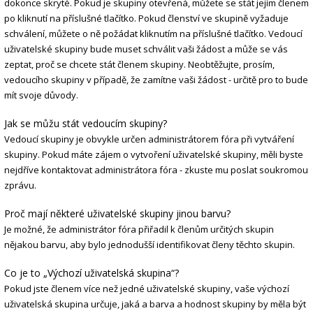
dokonce skryté. Pokud je skupiny otevřená, můžete se stát jejím členem
po kliknutí na příslušné tlačítko. Pokud členství ve skupině vyžaduje
schválení, můžete o ně požádat kliknutím na příslušné tlačítko. Vedoucí
uživatelské skupiny bude muset schválit vaši žádost a může se vás
zeptat, proč se chcete stát členem skupiny. Neobtěžujte, prosím,
vedoucího skupiny v případě, že zamítne vaši žádost - určitě pro to bude
mít svoje důvody.
Jak se můžu stát vedoucím skupiny?
Vedoucí skupiny je obvykle určen administrátorem fóra při vytváření
skupiny. Pokud máte zájem o vytvoření uživatelské skupiny, měli byste
nejdříve kontaktovat administrátora fóra - zkuste mu poslat soukromou
zprávu.
Proč mají některé uživatelské skupiny jinou barvu?
Je možné, že administrátor fóra přiřadil k členům určitých skupin
nějakou barvu, aby bylo jednodušší identifikovat členy těchto skupin.
Co je to „Výchozí uživatelská skupina“?
Pokud jste členem více než jedné uživatelské skupiny, vaše výchozí
uživatelská skupina určuje, jaká a barva a hodnost skupiny by měla být