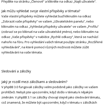
Přejděte na stránku „Členové“ a klikněte na odkaz „Najít uživatele“.
Jak můžu vyhledat svoje vlastní příspěvky a témata?
Vaše vlastní příspěvky můžete vyhledat buď kliknutím na odkaz
„Zobrazit vaše příspěvky“ ve vašem „Uživatelském panelu“, nebo
kliknutím na odkaz „Vyhledat příspěvky uživatele“ ve vašem „Profilu“
(zobrazí se po kliknutí na vaše uživatelské jméno), nebo kliknutím na
odkaz „Vaše příspěvky“ v nabídce „Rychlé odkazy“, která se nachází
nahoře na fóru. Pro vyhledání vašich témat použijte stránku „Rozšířené
vyhledávání“, na které pomocí různých možnosti můžete zúžit
vyhledávání na vaše témata.
Sledování a záložky
Jaký je rozdíl mezi záložkami a sledováním?
V phpBB 3.0 fungovali záložky velmi podobně jako záložky ve vašem
prohlížeči. Nebyli jste upozorněni, když došlo v tématu k nějakým
změnám. V phpBB 3.1 se záložky chovají stejně jako sledování tématu,
což znamená, že můžete být upozorněni, když v tématu v záložkách