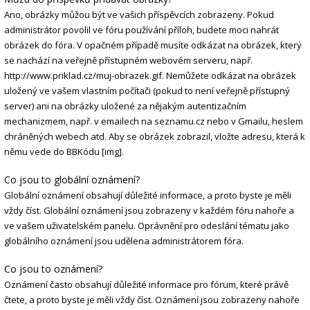
Ano, obrázky můžou být ve vašich příspěvcích zobrazeny. Pokud
administrátor povolil ve fóru používání příloh, budete moci nahrát
obrázek do fóra. V opačném případě musíte odkázat na obrázek, který
se nachází na veřejně přístupném webovém serveru, např.
http://www.priklad.cz/muj-obrazek.gif. Nemůžete odkázat na obrázek
uložený ve vašem vlastním počítači (pokud to není veřejně přístupný
server) ani na obrázky uložené za nějakým autentizačním
mechanizmem, např. v emailech na seznamu.cz nebo v Gmailu, heslem
chráněných webech atd. Aby se obrázek zobrazil, vložte adresu, která k
němu vede do BBKódu [img].
Co jsou to globální oznámení?
Globální oznámení obsahují důležité informace, a proto byste je měli
vždy číst. Globální oznámení jsou zobrazeny v každém fóru nahoře a
ve vašem uživatelském panelu. Oprávnění pro odeslání tématu jako
globálního oznámení jsou udělena administrátorem fóra.
Co jsou to oznámení?
Oznámení často obsahují důležité informace pro fórum, které právě
čtete, a proto byste je měli vždy číst. Oznámení jsou zobrazeny nahoře