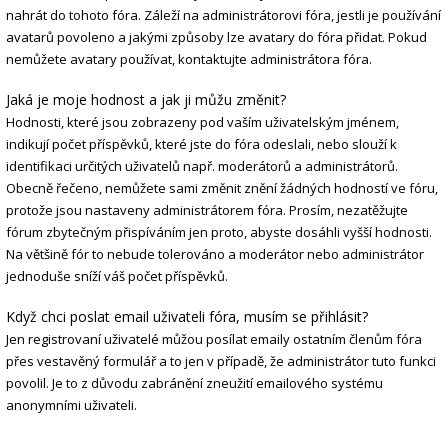
nahrát do tohoto fóra. Záleží na administrátorovi fóra, jestli je používání
avatarů povoleno a jakými způsoby lze avatary do fóra přidat. Pokud
nemůžete avatary používat, kontaktujte administrátora fóra.
Jaká je moje hodnost a jak ji můžu změnit?
Hodnosti, které jsou zobrazeny pod vaším uživatelským jménem,
indikují počet příspěvků, které jste do fóra odeslali, nebo slouží k
identifikaci určitých uživatelů např. moderátorů a administrátorů.
Obecně řečeno, nemůžete sami změnit znění žádných hodností ve fóru,
protože jsou nastaveny administrátorem fóra. Prosím, nezatěžujte
fórum zbytečným přispíváním jen proto, abyste dosáhli vyšší hodnosti.
Na většině fór to nebude tolerováno a moderátor nebo administrátor
jednoduše sníží váš počet příspěvků.
Když chci poslat email uživateli fóra, musím se přihlásit?
Jen registrovaní uživatelé můžou posílat emaily ostatním členům fóra
přes vestavěný formulář a to jen v případě, že administrátor tuto funkci
povolil. Je to z důvodu zabránění zneužití emailového systému
anonymními uživateli.