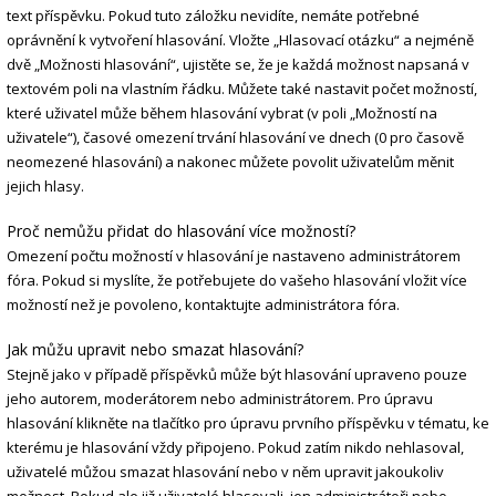
text příspěvku. Pokud tuto záložku nevidíte, nemáte potřebné
oprávnění k vytvoření hlasování. Vložte „Hlasovací otázku“ a nejméně
dvě „Možnosti hlasování“, ujistěte se, že je každá možnost napsaná v
textovém poli na vlastním řádku. Můžete také nastavit počet možností,
které uživatel může během hlasování vybrat (v poli „Možností na
uživatele“), časové omezení trvání hlasování ve dnech (0 pro časově
neomezené hlasování) a nakonec můžete povolit uživatelům měnit
jejich hlasy.
Proč nemůžu přidat do hlasování více možností?
Omezení počtu možností v hlasování je nastaveno administrátorem
fóra. Pokud si myslíte, že potřebujete do vašeho hlasování vložit více
možností než je povoleno, kontaktujte administrátora fóra.
Jak můžu upravit nebo smazat hlasování?
Stejně jako v případě příspěvků může být hlasování upraveno pouze
jeho autorem, moderátorem nebo administrátorem. Pro úpravu
hlasování klikněte na tlačítko pro úpravu prvního příspěvku v tématu, ke
kterému je hlasování vždy připojeno. Pokud zatím nikdo nehlasoval,
uživatelé můžou smazat hlasování nebo v něm upravit jakoukoliv