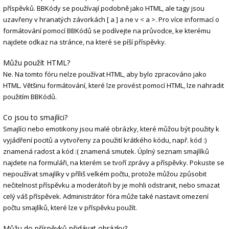
příspěvků. BBKódy se používají podobně jako HTML, ale tagy jsou
uzavřeny v hranatých závorkách [ a ] a ne v < a >. Pro více informací o
formátování pomocí BBKódů se podívejte na průvodce, ke kterému
najdete odkaz na stránce, na které se píší příspěvky.
Můžu použít HTML?
Ne. Na tomto fóru nelze používat HTML, aby bylo zpracováno jako
HTML. Většinu formátování, které lze provést pomocí HTML, lze nahradit
použitím BBKódů.
Co jsou to smajlíci?
Smajlíci nebo emotikony jsou malé obrázky, které můžou být použity k
vyjádření pocitů a vytvořeny za použití krátkého kódu, např. kód :)
znamená radost a kód :( znamená smutek. Úplný seznam smajlíků
najdete na formuláři, na kterém se tvoří zprávy a příspěvky. Pokuste se
nepoužívat smajlíky v příliš velkém počtu, protože můžou způsobit
nečitelnost příspěvku a moderátoři by je mohli odstranit, nebo smazat
celý váš příspěvek. Administrátor fóra může také nastavit omezení
počtu smajlíků, které lze v příspěvku použít.
Můžu do příspěvků přidávat obrázky?