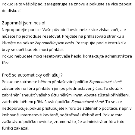
Pokud je to váš případ, zaregistrujte se znovu a pokuste se více zapojit
do diskuzí.
Zapomněl jsem heslo!
Nepropadejte panice! Vaše původní heslo nelze sice získat zpět, ale
můžete ho jednoduše resetovat. Přejděte na přihlašovací stránku a
klikněte na odkaz
Zapomněl/a jsem heslo
. Postupujte podle instrukcí a
brzy se opět budete moci přihlásit.
Pokud nebudete moci resetovat vaše heslo, kontaktujte administrátora
fóra.
Proč se automaticky odhlašuji?
Pokud nezatrhnete během přihlašování políčko
Zapamatovat si mě
zůstanete na fóru přihlášen jen po přednastavený čas. To slouží k
zabránění zneužití vašeho účtu někým jiným. Abyste zůstali přihlášeni,
zatrhněte během přihlašování políčko
Zapamatovat si mě
. To se ale
nedoporučuje, pokud přistupujete k fóru ze sdíleného počítače, např. v
knihovně, internetové kavárně, počítačové učebně atd. Pokud toto
zaškrtávací políčko nevidíte, znamená to, že administrátor fóra tuto
funkci zakázal.