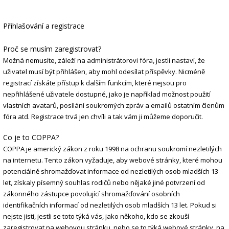
Přihlašování a registrace
Proč se musím zaregistrovat?
Možná nemusíte, záleží na administrátorovi fóra, jestli nastaví, že
uživatel musí být přihlášen, aby mohl odesílat příspěvky. Nicméně
registrací získáte přístup k dalším funkcím, které nejsou pro
nepřihlášené uživatele dostupné, jako je například možnost použití
vlastních avatarů, posílání soukromých zpráv a emailů ostatním členům
fóra atd. Registrace trvá jen chvíli a tak vám ji můžeme doporučit.
Co je to COPPA?
COPPA je americký zákon z roku 1998 na ochranu soukromí nezletilých
na internetu. Tento zákon vyžaduje, aby webové stránky, které mohou
potenciálně shromažďovat informace od nezletilých osob mladších 13
let, získaly písemný souhlas rodičů nebo nějaké jiné potvrzení od
zákonného zástupce povolující shromažďování osobních
identifikačních informací od nezletilých osob mladších 13 let. Pokud si
nejste jisti, jestli se toto týká vás, jako někoho, kdo se zkouší
zaregistrovat na webovou stránku, nebo se to týká webové stránky, na