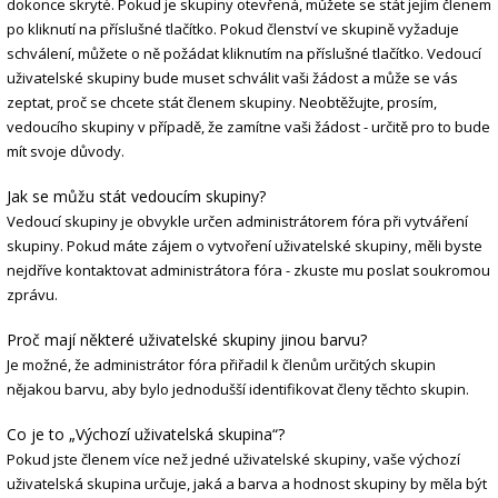
dokonce skryté. Pokud je skupiny otevřená, můžete se stát jejím členem
po kliknutí na příslušné tlačítko. Pokud členství ve skupině vyžaduje
schválení, můžete o ně požádat kliknutím na příslušné tlačítko. Vedoucí
uživatelské skupiny bude muset schválit vaši žádost a může se vás
zeptat, proč se chcete stát členem skupiny. Neobtěžujte, prosím,
vedoucího skupiny v případě, že zamítne vaši žádost - určitě pro to bude
mít svoje důvody.
Jak se můžu stát vedoucím skupiny?
Vedoucí skupiny je obvykle určen administrátorem fóra při vytváření
skupiny. Pokud máte zájem o vytvoření uživatelské skupiny, měli byste
nejdříve kontaktovat administrátora fóra - zkuste mu poslat soukromou
zprávu.
Proč mají některé uživatelské skupiny jinou barvu?
Je možné, že administrátor fóra přiřadil k členům určitých skupin
nějakou barvu, aby bylo jednodušší identifikovat členy těchto skupin.
Co je to „Výchozí uživatelská skupina“?
Pokud jste členem více než jedné uživatelské skupiny, vaše výchozí
uživatelská skupina určuje, jaká a barva a hodnost skupiny by měla být