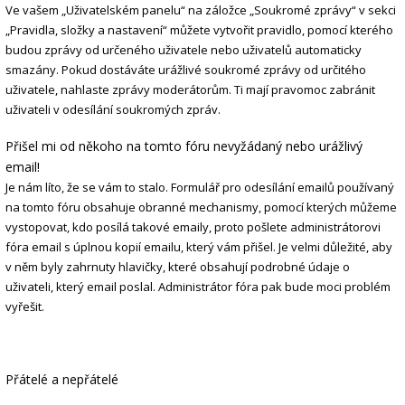
Ve vašem „Uživatelském panelu“ na záložce „Soukromé zprávy“ v sekci
„Pravidla, složky a nastavení“ můžete vytvořit pravidlo, pomocí kterého
budou zprávy od určeného uživatele nebo uživatelů automaticky
smazány. Pokud dostáváte urážlivé soukromé zprávy od určitého
uživatele, nahlaste zprávy moderátorům. Ti mají pravomoc zabránit
uživateli v odesílání soukromých zpráv.
Přišel mi od někoho na tomto fóru nevyžádaný nebo urážlivý
email!
Je nám líto, že se vám to stalo. Formulář pro odesílání emailů používaný
na tomto fóru obsahuje obranné mechanismy, pomocí kterých můžeme
vystopovat, kdo posílá takové emaily, proto pošlete administrátorovi
fóra email s úplnou kopií emailu, který vám přišel. Je velmi důležité, aby
v něm byly zahrnuty hlavičky, které obsahují podrobné údaje o
uživateli, který email poslal. Administrátor fóra pak bude moci problém
vyřešit.
Přátelé a nepřátelé