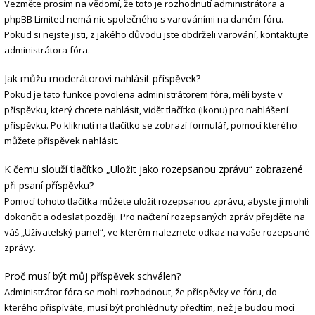
Vezměte prosím na vědomí, že toto je rozhodnutí administrátora a
phpBB Limited nemá nic společného s varováními na daném fóru.
Pokud si nejste jisti, z jakého důvodu jste obdrželi varování, kontaktujte
administrátora fóra.
Jak můžu moderátorovi nahlásit příspěvek?
Pokud je tato funkce povolena administrátorem fóra, měli byste v
příspěvku, který chcete nahlásit, vidět tlačítko (ikonu) pro nahlášení
příspěvku. Po kliknutí na tlačítko se zobrazí formulář, pomocí kterého
můžete příspěvek nahlásit.
K čemu slouží tlačítko „Uložit jako rozepsanou zprávu“ zobrazené
při psaní příspěvku?
Pomocí tohoto tlačítka můžete uložit rozepsanou zprávu, abyste ji mohli
dokončit a odeslat později. Pro načtení rozepsaných zpráv přejděte na
váš „Uživatelský panel“, ve kterém naleznete odkaz na vaše rozepsané
zprávy.
Proč musí být můj příspěvek schválen?
Administrátor fóra se mohl rozhodnout, že příspěvky ve fóru, do
kterého přispíváte, musí být prohlédnuty předtím, než je budou moci