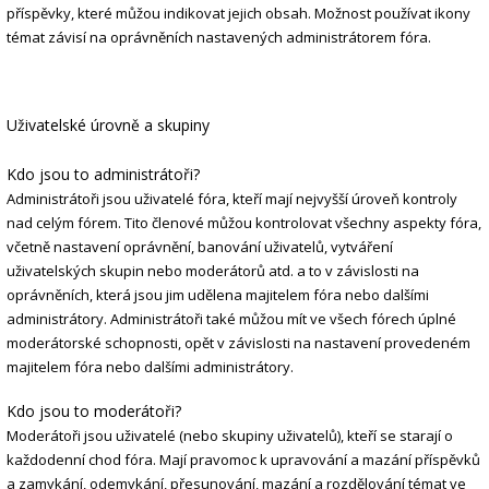
příspěvky, které můžou indikovat jejich obsah. Možnost používat ikony
témat závisí na oprávněních nastavených administrátorem fóra.
Uživatelské úrovně a skupiny
Kdo jsou to administrátoři?
Administrátoři jsou uživatelé fóra, kteří mají nejvyšší úroveň kontroly
nad celým fórem. Tito členové můžou kontrolovat všechny aspekty fóra,
včetně nastavení oprávnění, banování uživatelů, vytváření
uživatelských skupin nebo moderátorů atd. a to v závislosti na
oprávněních, která jsou jim udělena majitelem fóra nebo dalšími
administrátory. Administrátoři také můžou mít ve všech fórech úplné
moderátorské schopnosti, opět v závislosti na nastavení provedeném
majitelem fóra nebo dalšími administrátory.
Kdo jsou to moderátoři?
Moderátoři jsou uživatelé (nebo skupiny uživatelů), kteří se starají o
každodenní chod fóra. Mají pravomoc k upravování a mazání příspěvků
a zamykání, odemykání, přesunování, mazání a rozdělování témat ve