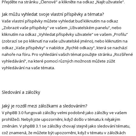
Přejděte na stránku „Členové“ a klikněte na odkaz „Najít uživatele“.
Jak můžu vyhledat svoje vlastní příspěvky a témata?
Vaše vlastní příspěvky můžete vyhledat buď kliknutím na odkaz
„Zobrazit vaše příspěvky“ ve vašem „Uživatelském panelu“, nebo
kliknutím na odkaz „Vyhledat příspěvky uživatele“ ve vašem „Profilu“
(zobrazí se po kliknutí na vaše uživatelské jméno), nebo kliknutím na
odkaz „Vaše příspěvky“ v nabídce „Rychlé odkazy“, která se nachází
nahoře na fóru. Pro vyhledání vašich témat použijte stránku „Rozšířené
vyhledávání“, na které pomocí různých možnosti můžete zúžit
vyhledávání na vaše témata.
Sledování a záložky
Jaký je rozdíl mezi záložkami a sledováním?
V phpBB 3.0 fungovali záložky velmi podobně jako záložky ve vašem
prohlížeči. Nebyli jste upozorněni, když došlo v tématu k nějakým
změnám. V phpBB 3.1 se záložky chovají stejně jako sledování tématu,
což znamená, že můžete být upozorněni, když v tématu v záložkách