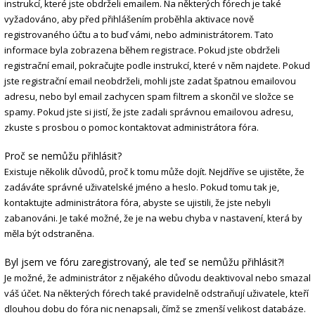
instrukcí, které jste obdrželi emailem. Na některých fórech je také
vyžadováno, aby před přihlášením proběhla aktivace nově
registrovaného účtu a to buď vámi, nebo administrátorem. Tato
informace byla zobrazena během registrace. Pokud jste obdrželi
registrační email, pokračujte podle instrukcí, které v něm najdete. Pokud
jste registrační email neobdrželi, mohli jste zadat špatnou emailovou
adresu, nebo byl email zachycen spam filtrem a skončil ve složce se
spamy. Pokud jste si jistí, že jste zadali správnou emailovou adresu,
zkuste s prosbou o pomoc kontaktovat administrátora fóra.
Proč se nemůžu přihlásit?
Existuje několik důvodů, proč k tomu může dojít. Nejdříve se ujistěte, že
zadáváte správné uživatelské jméno a heslo. Pokud tomu tak je,
kontaktujte administrátora fóra, abyste se ujistili, že jste nebyli
zabanováni. Je také možné, že je na webu chyba v nastavení, která by
měla být odstraněna.
Byl jsem ve fóru zaregistrovaný, ale teď se nemůžu přihlásit?!
Je možné, že administrátor z nějakého důvodu deaktivoval nebo smazal
váš účet. Na některých fórech také pravidelně odstraňují uživatele, kteří
dlouhou dobu do fóra nic nenapsali, čímž se zmenší velikost databáze.