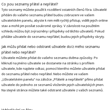
Co jsou seznamy přátel a nepřátel?
Tyto seznamy můžete použít k rozdělení ostatních členů fóra. Uživatelé
přidáni do vašeho seznamu přátel budou zobrazeni ve vašem
uživatelském panelu, abyste k nim měli rychlý přístup, viděli jejich online
stav a mohli jim posílat soukromé zprávy. V závislosti na použitém
vzhledu můžou být zvýrazněny i příspěvky od těchto uživatelů. Pokud
přidáte uživatele do seznamu nepřátel, budou jejich příspěvky skryty.
Jak můžu přidat nebo odstranit uživatele do/z mého seznamu
přátel nebo nepřátel?
Uživatele můžete přidat do vašeho seznamu dvěma způsoby. Po
kliknutí na jméno uživatele se dostanete na stránku s profilem
uživatele, kde najdete odkaz, pomocí kterého můžete uživatele přidat
do seznamu přátel nebo nepřátel. Nebo můžete ve vašem
„Uživatelském panelu“ na záložce „Přátelé a nepřátelé“ přímo přidat
uživatele do jednoho ze seznamů vložením jejich uživatelských jmen.
Na stejné stránce můžete také odstranit uživatele z vašich seznamů.
Vyhledávání ve fóru