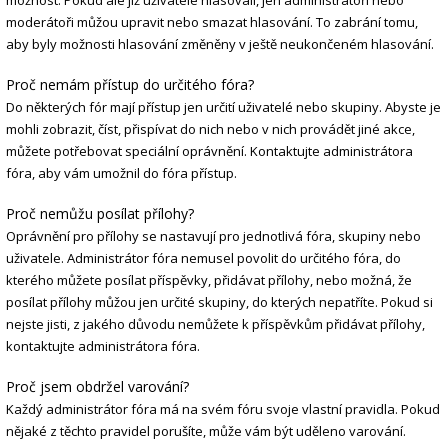
možnost. Pokud ale již uživatelé hlasovali, jen administrátoři nebo
moderátoři můžou upravit nebo smazat hlasování. To zabrání tomu,
aby byly možnosti hlasování změněny v ještě neukončeném hlasování.
Proč nemám přístup do určitého fóra?
Do některých fór mají přístup jen určití uživatelé nebo skupiny. Abyste je
mohli zobrazit, číst, přispívat do nich nebo v nich provádět jiné akce,
můžete potřebovat speciální oprávnění. Kontaktujte administrátora
fóra, aby vám umožnil do fóra přístup.
Proč nemůžu posílat přílohy?
Oprávnění pro přílohy se nastavují pro jednotlivá fóra, skupiny nebo
uživatele. Administrátor fóra nemusel povolit do určitého fóra, do
kterého můžete posílat příspěvky, přidávat přílohy, nebo možná, že
posílat přílohy můžou jen určité skupiny, do kterých nepatříte. Pokud si
nejste jisti, z jakého důvodu nemůžete k příspěvkům přidávat přílohy,
kontaktujte administrátora fóra.
Proč jsem obdržel varování?
Každý administrátor fóra má na svém fóru svoje vlastní pravidla. Pokud
nějaké z těchto pravidel porušíte, může vám být uděleno varování.