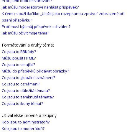
Proč jsem obdržel varování?
Jak můžu moderátorovi nahlásit příspěvek?
K čemu slouží tlačítko „Uložit jako rozepsanou zprávu“ zobrazené při
psaní příspěvku?
Proč musí být můj příspěvek schválen?
Jak můžu oživit moje téma?
Formátování a druhy témat
Co jsou to BBKódy?
Můžu použít HTML?
Co jsou to smajlíci?
Můžu do příspěvků přidávat obrázky?
Co jsou to globální oznámení?
Co jsou to oznámení?
Co jsou to důležitá témata?
Co jsou to zamknutá témata?
Co jsou to ikony témat?
Uživatelské úrovně a skupiny
Kdo jsou to administrátoři?
Kdo jsou to moderátoři?