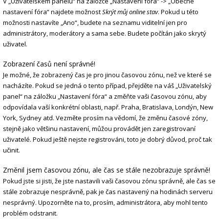
V „Uživatelském panelu“ na záložce „Nastavení fóra“ -> „Obecné
nastavení fóra“ najdete možnost
Skrýt můj online stav
. Pokud u této
možnosti nastavíte „Ano“, budete na seznamu viditelní jen pro
administrátory, moderátory a sama sebe. Budete počítán jako skrytý
uživatel.
Zobrazení časů není správné!
Je možné, že zobrazený čas je pro jinou časovou zónu, než ve které se
nacházíte. Pokud se jedná o tento případ, přejděte na váš „Uživatelský
panel“ na záložku „Nastavení fóra“ a změňte vaši časovou zónu, aby
odpovídala vaší konkrétní oblasti, např. Praha, Bratislava, Londýn, New
York, Sydney atd. Vezměte prosím na vědomí, že změnu časové zóny,
stejně jako většinu nastavení, můžou provádět jen zaregistrovaní
uživatelé. Pokud ještě nejste registrováni, toto je dobrý důvod, proč tak
učinit.
Změnil jsem časovou zónu, ale čas se stále nezobrazuje správně!
Pokud jste si jisti, že jste nastavili vaši časovou zónu správně, ale čas se
stále zobrazuje nesprávně, pak je čas nastavený na hodinách serveru
nesprávný. Upozorněte na to, prosím, administrátora, aby mohl tento
problém odstranit.