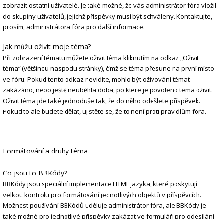
zobrazit ostatní uživatelé. Je také možné, že vás administrátor fóra vložil
do skupiny uživatelů, jejichž příspěvky musí být schváleny. Kontaktujte,
prosím, administrátora fóra pro další informace.
Jak můžu oživit moje téma?
Při zobrazení tématu můžete oživit téma kliknutím na odkaz „Oživit
téma“ (většinou naspodu stránky), čímž se téma přesune na první místo
ve fóru. Pokud tento odkaz nevidíte, mohlo být oživování témat
zakázáno, nebo ještě neuběhla doba, po které je povoleno téma oživit.
Oživit téma jde také jednoduše tak, že do něho odešlete příspěvek.
Pokud to ale budete dělat, ujistěte se, že to není proti pravidlům fóra.
Formátování a druhy témat
Co jsou to BBKódy?
BBKódy jsou speciální implementace HTML jazyka, které poskytují
velkou kontrolu pro formátování jednotlivých objektů v příspěvcích.
Možnost používání BBKódů uděluje administrátor fóra, ale BBKódy je
také možné pro jednotlivé příspěvky zakázat ve formuláři pro odesílání