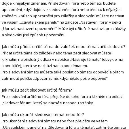
dojde k nějakým změnám. Při sledování fóra nebo tématu budete
upozorněni, když dojde ve sledovaném fóru nebo tématu k nějakým
změnám. Způsob upozornění pro záložky a sledování můžete nastavit
ve vašem „Uživatelském panelu“ na záložce „Nastavení fóra“ v sekci
„Upravit nastavení upozornění“. Může být užitečné nastavit pro záložky
a sledování jiný způsob upozornění.
Jak můžu přidat určité téma do záložek nebo téma začít sledovat?
Přidat určité téma do záložek nebo téma začít sledovat můžete
kliknutím na příslušný odkaz v nabídce „Nástroje tématu“ (obvykle má
ikonu klíče), která se nachází nad a pod tématem.
Pro sledování tématu můžete také poslat do tématu odpověď a přitom
zatrhnout políčko „Upozornit mě, když někdo pošle odpověď“.
Jak můžu začít sledovat určité fórum?
Pro sledování určitého fóra přejděte do toho fóra a klikněte na odkaz
„Sledovat fórum“, který se nachází naspodu stránky.
Jak můžu ukončit sledování témat nebo fór?
Pro ukončení sledování tématu nebo fóra přejděte ve vašem
„Uživatelském panelu“ na „Sledovaná fóra a témata“, zatrhněte témata