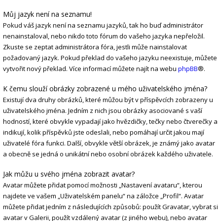
Můj jazyk není na seznamu!
Pokud váš jazyk není na seznamu jazyků, tak ho buď administrátor
nenainstaloval, nebo nikdo toto fórum do vašeho jazyka nepřeložil.
Zkuste se zeptat administrátora fóra, jestli může nainstalovat
požadovaný jazyk. Pokud překlad do vašeho jazyku neexistuje, můžete
vytvořit nový překlad. Více informací můžete najít na webu
phpBB
®.
K čemu slouží obrázky zobrazené u mého uživatelského jména?
Existují dva druhy obrázků, které můžou být v příspěvcích zobrazeny u
uživatelského jména. Jedním z nich jsou obrázky asociované s vaší
hodností, které obvykle vypadají jako hvězdičky, tečky nebo čtverečky a
indikují, kolik příspěvků jste odeslali, nebo pomáhají určit jakou mají
uživatelé fóra funkci. Další, obvykle větší obrázek, je známý jako avatar
a obecně se jedná o unikátní nebo osobní obrázek každého uživatele.
Jak můžu u svého jména zobrazit avatar?
Avatar můžete přidat pomocí možnosti „Nastavení avataru“, kterou
najdete ve vašem „Uživatelském panelu“ na záložce „Profil“. Avatar
můžete přidat jedním z následujících způsobů: použít Gravatar, vybrat si
avatar v Galerii, použít vzdálený avatar (z jiného webu), nebo avatar