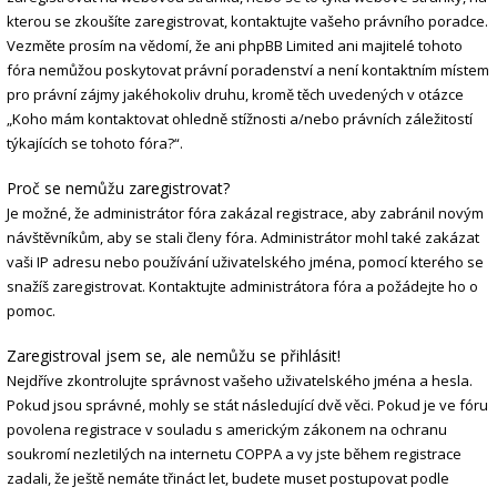
kterou se zkoušíte zaregistrovat, kontaktujte vašeho právního poradce.
Vezměte prosím na vědomí, že ani phpBB Limited ani majitelé tohoto
fóra nemůžou poskytovat právní poradenství a není kontaktním místem
pro právní zájmy jakéhokoliv druhu, kromě těch uvedených v otázce
„Koho mám kontaktovat ohledně stížnosti a/nebo právních záležitostí
týkajících se tohoto fóra?“.
Proč se nemůžu zaregistrovat?
Je možné, že administrátor fóra zakázal registrace, aby zabránil novým
návštěvníkům, aby se stali členy fóra. Administrátor mohl také zakázat
vaši IP adresu nebo používání uživatelského jména, pomocí kterého se
snažíš zaregistrovat. Kontaktujte administrátora fóra a požádejte ho o
pomoc.
Zaregistroval jsem se, ale nemůžu se přihlásit!
Nejdříve zkontrolujte správnost vašeho uživatelského jména a hesla.
Pokud jsou správné, mohly se stát následující dvě věci. Pokud je ve fóru
povolena registrace v souladu s americkým zákonem na ochranu
soukromí nezletilých na internetu COPPA a vy jste během registrace
zadali, že ještě nemáte třináct let, budete muset postupovat podle