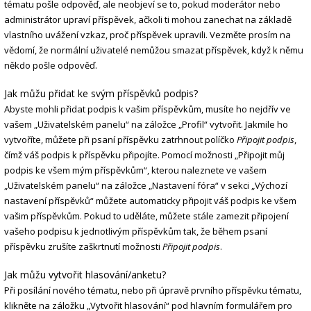
tématu pošle odpověď, ale neobjeví se to, pokud moderátor nebo
administrátor upraví příspěvek, ačkoli ti mohou zanechat na základě
vlastního uvážení vzkaz, proč příspěvek upravili. Vezměte prosím na
vědomí, že normální uživatelé nemůžou smazat příspěvek, když k němu
někdo pošle odpověď.
Jak můžu přidat ke svým příspěvků podpis?
Abyste mohli přidat podpis k vašim příspěvkům, musíte ho nejdřív ve
vašem „Uživatelském panelu“ na záložce „Profil“ vytvořit. Jakmile ho
vytvoříte, můžete při psaní příspěvku zatrhnout políčko
Připojit podpis
,
čímž váš podpis k příspěvku připojíte. Pomocí možnosti „Připojit můj
podpis ke všem mým příspěvkům“, kterou naleznete ve vašem
„Uživatelském panelu“ na záložce „Nastavení fóra“ v sekci „Výchozí
nastavení příspěvků“ můžete automaticky připojit váš podpis ke všem
vašim příspěvkům. Pokud to uděláte, můžete stále zamezit připojení
vašeho podpisu k jednotlivým příspěvkům tak, že během psaní
příspěvku zrušíte zaškrtnutí možnosti
Připojit podpis
.
Jak můžu vytvořit hlasování/anketu?
Při posílání nového tématu, nebo při úpravě prvního příspěvku tématu,
klikněte na záložku „Vytvořit hlasování“ pod hlavním formulářem pro