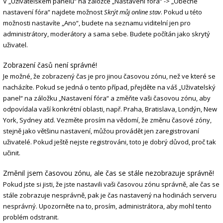
V „Uživatelském panelu“ na záložce „Nastavení fóra“ -> „Obecné
nastavení fóra“ najdete možnost
Skrýt můj online stav
. Pokud u této
možnosti nastavíte „Ano“, budete na seznamu viditelní jen pro
administrátory, moderátory a sama sebe. Budete počítán jako skrytý
uživatel.
Zobrazení časů není správné!
Je možné, že zobrazený čas je pro jinou časovou zónu, než ve které se
nacházíte. Pokud se jedná o tento případ, přejděte na váš „Uživatelský
panel“ na záložku „Nastavení fóra“ a změňte vaši časovou zónu, aby
odpovídala vaší konkrétní oblasti, např. Praha, Bratislava, Londýn, New
York, Sydney atd. Vezměte prosím na vědomí, že změnu časové zóny,
stejně jako většinu nastavení, můžou provádět jen zaregistrovaní
uživatelé. Pokud ještě nejste registrováni, toto je dobrý důvod, proč tak
učinit.
Změnil jsem časovou zónu, ale čas se stále nezobrazuje správně!
Pokud jste si jisti, že jste nastavili vaši časovou zónu správně, ale čas se
stále zobrazuje nesprávně, pak je čas nastavený na hodinách serveru
nesprávný. Upozorněte na to, prosím, administrátora, aby mohl tento
problém odstranit.