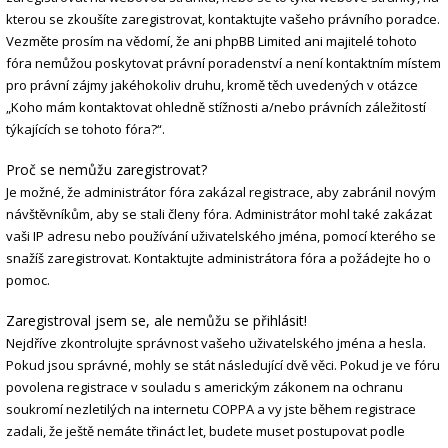
kterou se zkoušíte zaregistrovat, kontaktujte vašeho právního poradce.
Vezměte prosím na vědomí, že ani phpBB Limited ani majitelé tohoto
fóra nemůžou poskytovat právní poradenství a není kontaktním místem
pro právní zájmy jakéhokoliv druhu, kromě těch uvedených v otázce
„Koho mám kontaktovat ohledně stížnosti a/nebo právních záležitostí
týkajících se tohoto fóra?“.
Proč se nemůžu zaregistrovat?
Je možné, že administrátor fóra zakázal registrace, aby zabránil novým
návštěvníkům, aby se stali členy fóra. Administrátor mohl také zakázat
vaši IP adresu nebo používání uživatelského jména, pomocí kterého se
snažíš zaregistrovat. Kontaktujte administrátora fóra a požádejte ho o
pomoc.
Zaregistroval jsem se, ale nemůžu se přihlásit!
Nejdříve zkontrolujte správnost vašeho uživatelského jména a hesla.
Pokud jsou správné, mohly se stát následující dvě věci. Pokud je ve fóru
povolena registrace v souladu s americkým zákonem na ochranu
soukromí nezletilých na internetu COPPA a vy jste během registrace
zadali, že ještě nemáte třináct let, budete muset postupovat podle