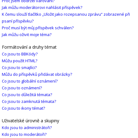
Proč jsem obdržel varování?
Jak můžu moderátorovi nahlásit příspěvek?
K čemu slouží tlačítko „Uložit jako rozepsanou zprávu“ zobrazené při
psaní příspěvku?
Proč musí být můj příspěvek schválen?
Jak můžu oživit moje téma?
Formátování a druhy témat
Co jsou to BBKódy?
Můžu použít HTML?
Co jsou to smajlíci?
Můžu do příspěvků přidávat obrázky?
Co jsou to globální oznámení?
Co jsou to oznámení?
Co jsou to důležitá témata?
Co jsou to zamknutá témata?
Co jsou to ikony témat?
Uživatelské úrovně a skupiny
Kdo jsou to administrátoři?
Kdo jsou to moderátoři?