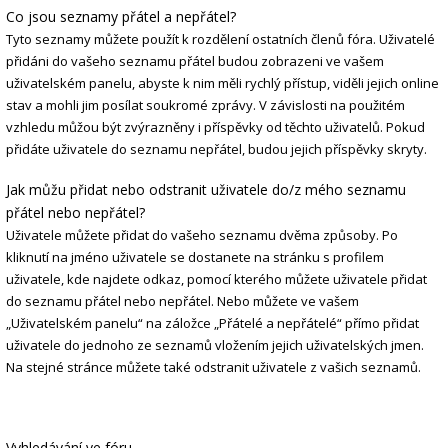
Co jsou seznamy přátel a nepřátel?
Tyto seznamy můžete použít k rozdělení ostatních členů fóra. Uživatelé
přidáni do vašeho seznamu přátel budou zobrazeni ve vašem
uživatelském panelu, abyste k nim měli rychlý přístup, viděli jejich online
stav a mohli jim posílat soukromé zprávy. V závislosti na použitém
vzhledu můžou být zvýrazněny i příspěvky od těchto uživatelů. Pokud
přidáte uživatele do seznamu nepřátel, budou jejich příspěvky skryty.
Jak můžu přidat nebo odstranit uživatele do/z mého seznamu
přátel nebo nepřátel?
Uživatele můžete přidat do vašeho seznamu dvěma způsoby. Po
kliknutí na jméno uživatele se dostanete na stránku s profilem
uživatele, kde najdete odkaz, pomocí kterého můžete uživatele přidat
do seznamu přátel nebo nepřátel. Nebo můžete ve vašem
„Uživatelském panelu“ na záložce „Přátelé a nepřátelé“ přímo přidat
uživatele do jednoho ze seznamů vložením jejich uživatelských jmen.
Na stejné stránce můžete také odstranit uživatele z vašich seznamů.
Vyhledávání ve fóru