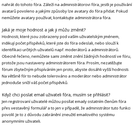
nahrát do tohoto fóra. Záleží na administrátorovi fóra, jestli je používání
avatarů povoleno a jakými způsoby lze avatary do fóra přidat. Pokud
nemůžete avatary používat, kontaktujte administrátora fóra.
Jaká je moje hodnost a jak ji můžu změnit?
Hodnosti, které jsou zobrazeny pod vaším uživatelským jménem,
indikují počet příspěvků, které jste do fóra odeslali, nebo slouží k
identifikaci určitých uživatelů např. moderátorů a administrátorů.
Obecně řečeno, nemůžete sami změnit znění žádných hodností ve fóru,
protože jsou nastaveny administrátorem fóra. Prosím, nezatěžujte
fórum zbytečným přispíváním jen proto, abyste dosáhli vyšší hodnosti.
Na většině fór to nebude tolerováno a moderátor nebo administrátor
jednoduše sníží váš počet příspěvků.
Když chci poslat email uživateli fóra, musím se přihlásit?
Jen registrovaní uživatelé můžou posílat emaily ostatním členům fóra
přes vestavěný formulář a to jen v případě, že administrátor tuto funkci
povolil. Je to z důvodu zabránění zneužití emailového systému
anonymními uživateli.