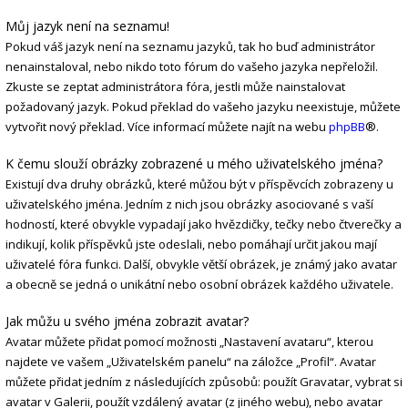
Můj jazyk není na seznamu!
Pokud váš jazyk není na seznamu jazyků, tak ho buď administrátor
nenainstaloval, nebo nikdo toto fórum do vašeho jazyka nepřeložil.
Zkuste se zeptat administrátora fóra, jestli může nainstalovat
požadovaný jazyk. Pokud překlad do vašeho jazyku neexistuje, můžete
vytvořit nový překlad. Více informací můžete najít na webu
phpBB
®.
K čemu slouží obrázky zobrazené u mého uživatelského jména?
Existují dva druhy obrázků, které můžou být v příspěvcích zobrazeny u
uživatelského jména. Jedním z nich jsou obrázky asociované s vaší
hodností, které obvykle vypadají jako hvězdičky, tečky nebo čtverečky a
indikují, kolik příspěvků jste odeslali, nebo pomáhají určit jakou mají
uživatelé fóra funkci. Další, obvykle větší obrázek, je známý jako avatar
a obecně se jedná o unikátní nebo osobní obrázek každého uživatele.
Jak můžu u svého jména zobrazit avatar?
Avatar můžete přidat pomocí možnosti „Nastavení avataru“, kterou
najdete ve vašem „Uživatelském panelu“ na záložce „Profil“. Avatar
můžete přidat jedním z následujících způsobů: použít Gravatar, vybrat si
avatar v Galerii, použít vzdálený avatar (z jiného webu), nebo avatar