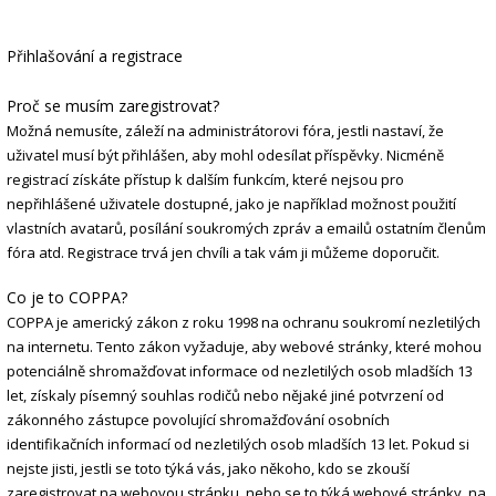
Přihlašování a registrace
Proč se musím zaregistrovat?
Možná nemusíte, záleží na administrátorovi fóra, jestli nastaví, že
uživatel musí být přihlášen, aby mohl odesílat příspěvky. Nicméně
registrací získáte přístup k dalším funkcím, které nejsou pro
nepřihlášené uživatele dostupné, jako je například možnost použití
vlastních avatarů, posílání soukromých zpráv a emailů ostatním členům
fóra atd. Registrace trvá jen chvíli a tak vám ji můžeme doporučit.
Co je to COPPA?
COPPA je americký zákon z roku 1998 na ochranu soukromí nezletilých
na internetu. Tento zákon vyžaduje, aby webové stránky, které mohou
potenciálně shromažďovat informace od nezletilých osob mladších 13
let, získaly písemný souhlas rodičů nebo nějaké jiné potvrzení od
zákonného zástupce povolující shromažďování osobních
identifikačních informací od nezletilých osob mladších 13 let. Pokud si
nejste jisti, jestli se toto týká vás, jako někoho, kdo se zkouší
zaregistrovat na webovou stránku, nebo se to týká webové stránky, na