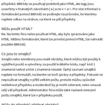
příspěvků. BBKódy se používají podobně jako HTML, ale tagy jsou
uzavřeny v hranatých závorkách [ a ] a ne v < a >. Pro více informací o
formátování pomocí BBKódů se podívejte na průvodce, ke kterému
najdete odkaz na stránce, na které se píší příspěvky.
Můžu použít HTML?
Ne. Na tomto fóru nelze používat HTML, aby bylo zpracováno jako
HTML. Většinu formátování, které lze provést pomocí HTML, lze nahradit
použitím BBKódů.
Co jsou to smajlíci?
Smajlíci nebo emotikony jsou malé obrázky, které můžou být použity k
vyjádření pocitů a vytvořeny za použití krátkého kódu, např. kód :)
znamená radost a kód :( znamená smutek. Úplný seznam smajlíků
najdete na formuláři, na kterém se tvoří zprávy a příspěvky. Pokuste se
nepoužívat smajlíky v příliš velkém počtu, protože můžou způsobit
nečitelnost příspěvku a moderátoři by je mohli odstranit, nebo smazat
celý váš příspěvek. Administrátor fóra může také nastavit omezení
počtu smajlíků, které lze v příspěvku použít.
Můžu do příspěvků přidávat obrázky?