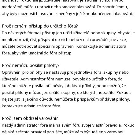
možnost. Pokud ale již uživatelé hlasovali, jen administrátoři nebo
moderátoři můžou upravit nebo smazat hlasování. To zabrání tomu,
aby byly možnosti hlasování změněny v ještě neukončeném hlasování.
Proč nemám přístup do určitého fóra?
Do některých fór mají přístup jen určití uživatelé nebo skupiny. Abyste je
mohli zobrazit, číst, přispívat do nich nebo v nich provádět jiné akce,
můžete potřebovat speciální oprávnění. Kontaktujte administrátora
fóra, aby vám umožnil do fóra přístup.
Proč nemůžu posílat přílohy?
Oprávnění pro přílohy se nastavují pro jednotlivá fóra, skupiny nebo
uživatele. Administrátor fóra nemusel povolit do určitého fóra, do
kterého můžete posílat příspěvky, přidávat přílohy, nebo možná, že
posílat přílohy můžou jen určité skupiny, do kterých nepatříte. Pokud si
nejste jisti, z jakého důvodu nemůžete k příspěvkům přidávat přílohy,
kontaktujte administrátora fóra.
Proč jsem obdržel varování?
Každý administrátor fóra má na svém fóru svoje vlastní pravidla. Pokud
nějaké z těchto pravidel porušíte, může vám být uděleno varování.