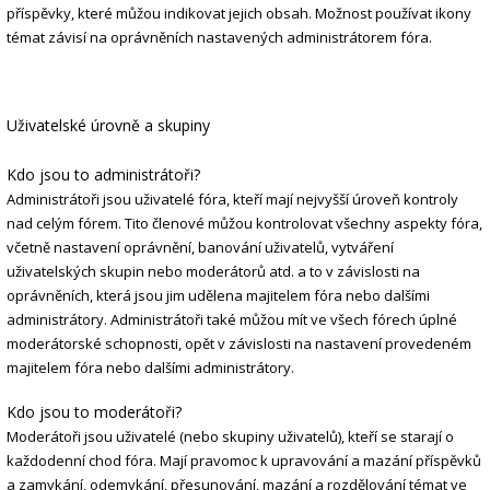
příspěvky, které můžou indikovat jejich obsah. Možnost používat ikony
témat závisí na oprávněních nastavených administrátorem fóra.
Uživatelské úrovně a skupiny
Kdo jsou to administrátoři?
Administrátoři jsou uživatelé fóra, kteří mají nejvyšší úroveň kontroly
nad celým fórem. Tito členové můžou kontrolovat všechny aspekty fóra,
včetně nastavení oprávnění, banování uživatelů, vytváření
uživatelských skupin nebo moderátorů atd. a to v závislosti na
oprávněních, která jsou jim udělena majitelem fóra nebo dalšími
administrátory. Administrátoři také můžou mít ve všech fórech úplné
moderátorské schopnosti, opět v závislosti na nastavení provedeném
majitelem fóra nebo dalšími administrátory.
Kdo jsou to moderátoři?
Moderátoři jsou uživatelé (nebo skupiny uživatelů), kteří se starají o
každodenní chod fóra. Mají pravomoc k upravování a mazání příspěvků
a zamykání, odemykání, přesunování, mazání a rozdělování témat ve