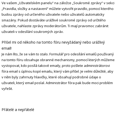
Ve vašem „Uživatelském panelu“ na záložce „Soukromé zprávy“ v sekci
„Pravidla, složky a nastavení“ můžete vytvořit pravidlo, pomocí kterého
budou zprávy od určeného uživatele nebo uživatelů automaticky
smazány. Pokud dostáváte urážlivé soukromé zprávy od určitého
uživatele, nahlaste zprávy moderátorům. Ti mají pravomoc zabránit
uživateli v odesílání soukromých zpráv.
Přišel mi od někoho na tomto fóru nevyžádaný nebo urážlivý
email!
Je nám líto, že se vám to stalo. Formulář pro odesílání emailů používaný
na tomto fóru obsahuje obranné mechanismy, pomocí kterých můžeme
vystopovat, kdo posílá takové emaily, proto pošlete administrátorovi
fóra email s úplnou kopií emailu, který vám přišel. Je velmi důležité, aby
v něm byly zahrnuty hlavičky, které obsahují podrobné údaje o
uživateli, který email poslal. Administrátor fóra pak bude moci problém
vyřešit.
Přátelé a nepřátelé