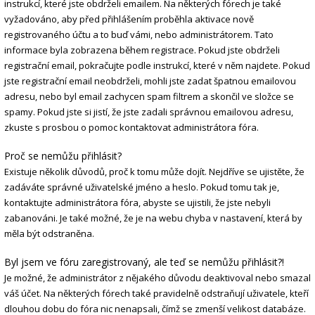
instrukcí, které jste obdrželi emailem. Na některých fórech je také
vyžadováno, aby před přihlášením proběhla aktivace nově
registrovaného účtu a to buď vámi, nebo administrátorem. Tato
informace byla zobrazena během registrace. Pokud jste obdrželi
registrační email, pokračujte podle instrukcí, které v něm najdete. Pokud
jste registrační email neobdrželi, mohli jste zadat špatnou emailovou
adresu, nebo byl email zachycen spam filtrem a skončil ve složce se
spamy. Pokud jste si jistí, že jste zadali správnou emailovou adresu,
zkuste s prosbou o pomoc kontaktovat administrátora fóra.
Proč se nemůžu přihlásit?
Existuje několik důvodů, proč k tomu může dojít. Nejdříve se ujistěte, že
zadáváte správné uživatelské jméno a heslo. Pokud tomu tak je,
kontaktujte administrátora fóra, abyste se ujistili, že jste nebyli
zabanováni. Je také možné, že je na webu chyba v nastavení, která by
měla být odstraněna.
Byl jsem ve fóru zaregistrovaný, ale teď se nemůžu přihlásit?!
Je možné, že administrátor z nějakého důvodu deaktivoval nebo smazal
váš účet. Na některých fórech také pravidelně odstraňují uživatele, kteří
dlouhou dobu do fóra nic nenapsali, čímž se zmenší velikost databáze.