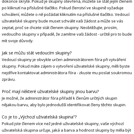
dokonce skryté. Pokud je skupiny otevřená, můžete se stát jejím členem
po kliknutí na příslušné tlačítko. Pokud členství ve skupině vyžaduje
schválení, můžete o ně požádat kliknutím na příslušné tlačítko. Vedoucí
uživatelské skupiny bude muset schválit vaši žádost a může se vás
zeptat, proč se chcete stát členem skupiny. Neobtěžujte, prosím,
vedoucího skupiny v případě, že zamítne vaši žádost - určitě pro to bude
mít svoje důvody.
Jak se můžu stát vedoucím skupiny?
Vedoucí skupiny je obvykle určen administrátorem fóra při vytváření
skupiny. Pokud máte zájem o vytvoření uživatelské skupiny, měli byste
nejdříve kontaktovat administrátora fóra - zkuste mu poslat soukromou
zprávu.
Proč mají některé uživatelské skupiny jinou barvu?
Je možné, že administrátor fóra přiřadil k členům určitých skupin
nějakou barvu, aby bylo jednodušší identifikovat členy těchto skupin.
Co je to „Výchozí uživatelská skupina“?
Pokud jste členem více než jedné uživatelské skupiny, vaše výchozí
uživatelská skupina určuje, jaká a barva a hodnost skupiny by měla být