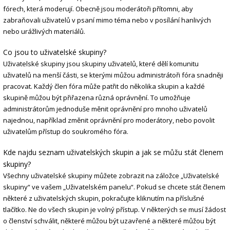
fórech, která moderují. Obecně jsou moderátoři přítomni, aby
zabraňovali uživatelů v psaní mimo téma nebo v posílání hanlivých
nebo urážlivých materiálů.
Co jsou to uživatelské skupiny?
Uživatelské skupiny jsou skupiny uživatelů, které dělí komunitu
uživatelů na menší části, se kterými můžou administrátoři fóra snadněji
pracovat. Každý člen fóra může patřit do několika skupin a každé
skupině můžou být přiřazena různá oprávnění. To umožňuje
administrátorům jednoduše měnit oprávnění pro mnoho uživatelů
najednou, například změnit oprávnění pro moderátory, nebo povolit
uživatelům přístup do soukromého fóra.
Kde najdu seznam uživatelských skupin a jak se můžu stát členem
skupiny?
Všechny uživatelské skupiny můžete zobrazit na záložce „Uživatelské
skupiny“ ve vašem „Uživatelském panelu“. Pokud se chcete stát členem
některé z uživatelských skupin, pokračujte kliknutím na příslušné
tlačítko. Ne do všech skupin je volný přístup. V některých se musí žádost
o členství schválit, některé můžou být uzavřené a některé můžou být