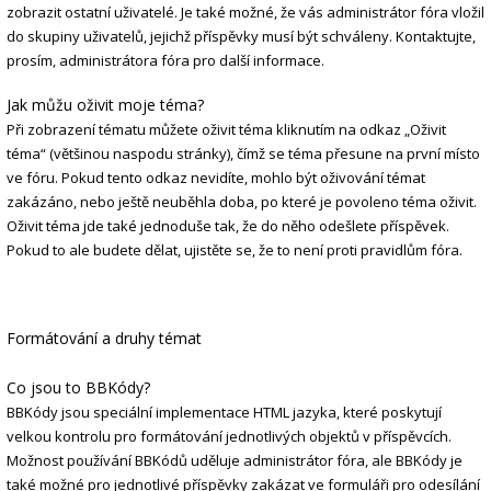
zobrazit ostatní uživatelé. Je také možné, že vás administrátor fóra vložil
do skupiny uživatelů, jejichž příspěvky musí být schváleny. Kontaktujte,
prosím, administrátora fóra pro další informace.
Jak můžu oživit moje téma?
Při zobrazení tématu můžete oživit téma kliknutím na odkaz „Oživit
téma“ (většinou naspodu stránky), čímž se téma přesune na první místo
ve fóru. Pokud tento odkaz nevidíte, mohlo být oživování témat
zakázáno, nebo ještě neuběhla doba, po které je povoleno téma oživit.
Oživit téma jde také jednoduše tak, že do něho odešlete příspěvek.
Pokud to ale budete dělat, ujistěte se, že to není proti pravidlům fóra.
Formátování a druhy témat
Co jsou to BBKódy?
BBKódy jsou speciální implementace HTML jazyka, které poskytují
velkou kontrolu pro formátování jednotlivých objektů v příspěvcích.
Možnost používání BBKódů uděluje administrátor fóra, ale BBKódy je
také možné pro jednotlivé příspěvky zakázat ve formuláři pro odesílání