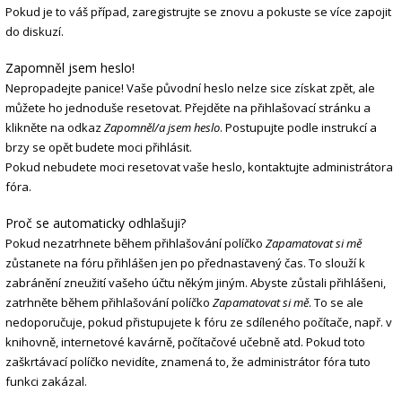
Pokud je to váš případ, zaregistrujte se znovu a pokuste se více zapojit
do diskuzí.
Zapomněl jsem heslo!
Nepropadejte panice! Vaše původní heslo nelze sice získat zpět, ale
můžete ho jednoduše resetovat. Přejděte na přihlašovací stránku a
klikněte na odkaz
Zapomněl/a jsem heslo
. Postupujte podle instrukcí a
brzy se opět budete moci přihlásit.
Pokud nebudete moci resetovat vaše heslo, kontaktujte administrátora
fóra.
Proč se automaticky odhlašuji?
Pokud nezatrhnete během přihlašování políčko
Zapamatovat si mě
zůstanete na fóru přihlášen jen po přednastavený čas. To slouží k
zabránění zneužití vašeho účtu někým jiným. Abyste zůstali přihlášeni,
zatrhněte během přihlašování políčko
Zapamatovat si mě
. To se ale
nedoporučuje, pokud přistupujete k fóru ze sdíleného počítače, např. v
knihovně, internetové kavárně, počítačové učebně atd. Pokud toto
zaškrtávací políčko nevidíte, znamená to, že administrátor fóra tuto
funkci zakázal.