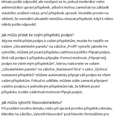
tématu pošle odpověď, ale neobjeví se to, pokud moderátor nebo
administrátor upraví příspěvek, ačkoli ti mohou zanechat na základě
vlastního uvážení vzkaz, proč příspěvek upravili. Vezměte prosím na
vědomí, že normální uživatelé nemůžou smazat příspěvek, když k němu
někdo pošle odpověď.
Jak můžu přidat ke svým příspěvků podpis?
Abyste mohli přidat podpis k vašim příspěvkům, musíte ho nejdřív ve
vašem „Uživatelském panelu“ na záložce „Profil“ vytvořit. Jakmile ho
vytvoříte, můžete při psaní příspěvku zatrhnout políčko
Připojit podpis
,
čímž váš podpis k příspěvku připojíte. Pomocí možnosti „Připojit můj
podpis ke všem mým příspěvkům“, kterou naleznete ve vašem
„Uživatelském panelu“ na záložce „Nastavení fóra“ v sekci „Výchozí
nastavení příspěvků“ můžete automaticky připojit váš podpis ke všem
vašim příspěvkům. Pokud to uděláte, můžete stále zamezit připojení
vašeho podpisu k jednotlivým příspěvkům tak, že během psaní
příspěvku zrušíte zaškrtnutí možnosti
Připojit podpis
.
Jak můžu vytvořit hlasování/anketu?
Při posílání nového tématu, nebo při úpravě prvního příspěvku tématu,
klikněte na záložku „Vytvořit hlasování“ pod hlavním formulářem pro