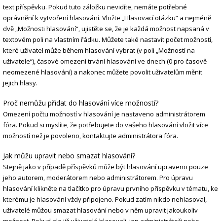
text příspěvku. Pokud tuto záložku nevidíte, nemáte potřebné
oprávnění k vytvoření hlasování. Vložte „Hlasovací otázku“ a nejméně
dvě „Možnosti hlasování“, ujistěte se, že je každá možnost napsaná v
textovém poli na vlastním řádku. Můžete také nastavit počet možností,
které uživatel může během hlasování vybrat (v poli „Možností na
uživatele“), časové omezení trvání hlasování ve dnech (0 pro časově
neomezené hlasování) a nakonec můžete povolit uživatelům měnit
jejich hlasy.
Proč nemůžu přidat do hlasování více možností?
Omezení počtu možností v hlasování je nastaveno administrátorem
fóra. Pokud si myslíte, že potřebujete do vašeho hlasování vložit více
možností než je povoleno, kontaktujte administrátora fóra.
Jak můžu upravit nebo smazat hlasování?
Stejně jako v případě příspěvků může být hlasování upraveno pouze
jeho autorem, moderátorem nebo administrátorem. Pro úpravu
hlasování klikněte na tlačítko pro úpravu prvního příspěvku v tématu, ke
kterému je hlasování vždy připojeno. Pokud zatím nikdo nehlasoval,
uživatelé můžou smazat hlasování nebo v něm upravit jakoukoliv