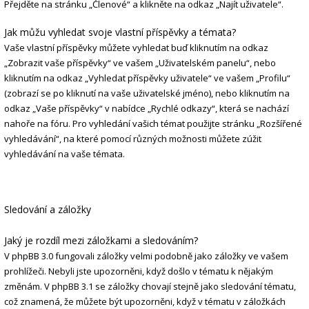
Přejděte na stránku „Členové“ a klikněte na odkaz „Najít uživatele“.
Jak můžu vyhledat svoje vlastní příspěvky a témata?
Vaše vlastní příspěvky můžete vyhledat buď kliknutím na odkaz
„Zobrazit vaše příspěvky“ ve vašem „Uživatelském panelu“, nebo
kliknutím na odkaz „Vyhledat příspěvky uživatele“ ve vašem „Profilu“
(zobrazí se po kliknutí na vaše uživatelské jméno), nebo kliknutím na
odkaz „Vaše příspěvky“ v nabídce „Rychlé odkazy“, která se nachází
nahoře na fóru. Pro vyhledání vašich témat použijte stránku „Rozšířené
vyhledávání“, na které pomocí různých možnosti můžete zúžit
vyhledávání na vaše témata.
Sledování a záložky
Jaký je rozdíl mezi záložkami a sledováním?
V phpBB 3.0 fungovali záložky velmi podobně jako záložky ve vašem
prohlížeči. Nebyli jste upozorněni, když došlo v tématu k nějakým
změnám. V phpBB 3.1 se záložky chovají stejně jako sledování tématu,
což znamená, že můžete být upozorněni, když v tématu v záložkách