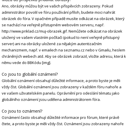
Ano, obrázky můžou být ve vašich příspěvcích zobrazeny. Pokud
administrátor povolil ve fóru používání příloh, budete moci nahrát
obrázek do fóra. V opačném případě musíte odkázat na obrázek, který
se nachází na veřejně přístupném webovém serveru, např.
http://www.priklad.cz/muj-obrazek.gif. Nemůžete odkázat na obrázek
uložený ve vašem vlastním počítači (pokud to není veřejně přístupný
server) ani na obrázky uložené za nějakým autentizačním
mechanizmem, např. v emailech na seznamu.cz nebo v Gmailu, heslem
chráněných webech atd. Aby se obrázek zobrazil, vložte adresu, která k
němu vede do BBKódu [img].
Co jsou to globální oznámení?
Globální oznámení obsahují důležité informace, a proto byste je měli
vždy číst. Globální oznámení jsou zobrazeny v každém fóru nahoře a
ve vašem uživatelském panelu. Oprávnění pro odeslání tématu jako
globálního oznámení jsou udělena administrátorem fóra.
Co jsou to oznámení?
Oznámení často obsahují důležité informace pro fórum, které právě
čtete, a proto byste je měli vždy číst. Oznámení jsou zobrazeny nahoře