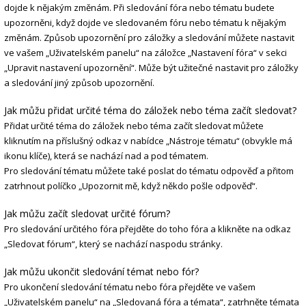
dojde k nějakým změnám. Při sledování fóra nebo tématu budete
upozorněni, když dojde ve sledovaném fóru nebo tématu k nějakým
změnám. Způsob upozornění pro záložky a sledování můžete nastavit
ve vašem „Uživatelském panelu“ na záložce „Nastavení fóra“ v sekci
„Upravit nastavení upozornění“. Může být užitečné nastavit pro záložky
a sledování jiný způsob upozornění.
Jak můžu přidat určité téma do záložek nebo téma začít sledovat?
Přidat určité téma do záložek nebo téma začít sledovat můžete
kliknutím na příslušný odkaz v nabídce „Nástroje tématu“ (obvykle má
ikonu klíče), která se nachází nad a pod tématem.
Pro sledování tématu můžete také poslat do tématu odpověď a přitom
zatrhnout políčko „Upozornit mě, když někdo pošle odpověď“.
Jak můžu začít sledovat určité fórum?
Pro sledování určitého fóra přejděte do toho fóra a klikněte na odkaz
„Sledovat fórum“, který se nachází naspodu stránky.
Jak můžu ukončit sledování témat nebo fór?
Pro ukončení sledování tématu nebo fóra přejděte ve vašem
„Uživatelském panelu“ na „Sledovaná fóra a témata“, zatrhněte témata