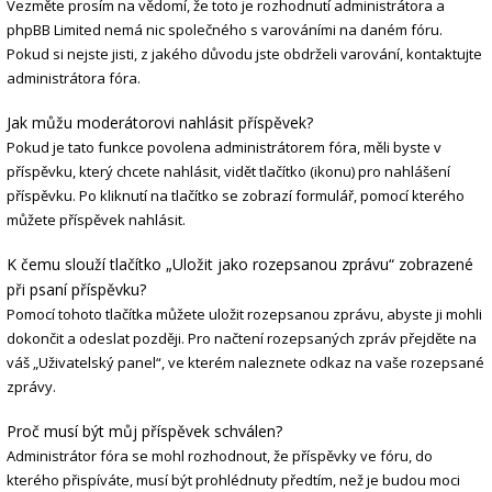
Vezměte prosím na vědomí, že toto je rozhodnutí administrátora a
phpBB Limited nemá nic společného s varováními na daném fóru.
Pokud si nejste jisti, z jakého důvodu jste obdrželi varování, kontaktujte
administrátora fóra.
Jak můžu moderátorovi nahlásit příspěvek?
Pokud je tato funkce povolena administrátorem fóra, měli byste v
příspěvku, který chcete nahlásit, vidět tlačítko (ikonu) pro nahlášení
příspěvku. Po kliknutí na tlačítko se zobrazí formulář, pomocí kterého
můžete příspěvek nahlásit.
K čemu slouží tlačítko „Uložit jako rozepsanou zprávu“ zobrazené
při psaní příspěvku?
Pomocí tohoto tlačítka můžete uložit rozepsanou zprávu, abyste ji mohli
dokončit a odeslat později. Pro načtení rozepsaných zpráv přejděte na
váš „Uživatelský panel“, ve kterém naleznete odkaz na vaše rozepsané
zprávy.
Proč musí být můj příspěvek schválen?
Administrátor fóra se mohl rozhodnout, že příspěvky ve fóru, do
kterého přispíváte, musí být prohlédnuty předtím, než je budou moci