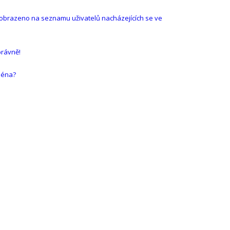
zobrazeno na seznamu uživatelů nacházejících se ve
právně!
ména?