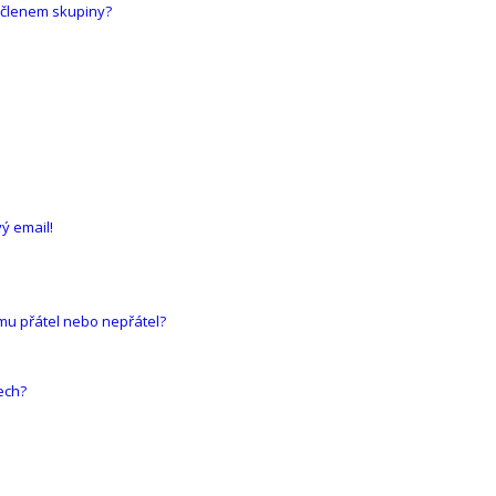
 členem skupiny?
ý email!
mu přátel nebo nepřátel?
ech?