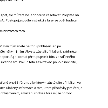
 zpět, ale můžete ho jednoduše resetovat. Přejděte na
slo
. Postupujte podle instrukcí a brzy se opět budete
inistrátora fóra.
t si mě
zůstanete na fóru přihlášen jen po
čtu někým jiným. Abyste zůstali přihlášeni, zatrhněte
edoporučuje, pokud přistupujete k fóru ze sdíleného
 učebně atd. Pokud toto zaškrtávací políčko nevidíte,
ořené phpBB fórem, díky kterým zůstáváte přihlášen ve
ies uloženy informace o tom, které příspěvky jste četli, a
 odhlašováním, smazání cookies fóra může pomoci.