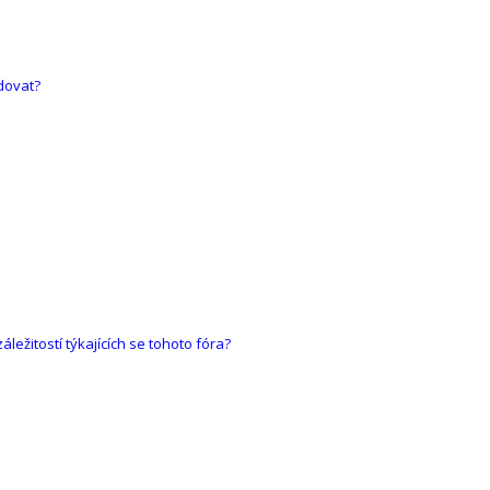
dovat?
ežitostí týkajících se tohoto fóra?