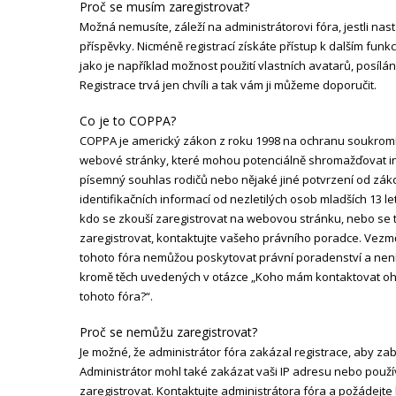
Proč se musím zaregistrovat?
Možná nemusíte, záleží na administrátorovi fóra, jestli nast
příspěvky. Nicméně registrací získáte přístup k dalším fun
jako je například možnost použití vlastních avatarů, posíl
Registrace trvá jen chvíli a tak vám ji můžeme doporučit.
Co je to COPPA?
COPPA je americký zákon z roku 1998 na ochranu soukromí 
webové stránky, které mohou potenciálně shromažďovat info
písemný souhlas rodičů nebo nějaké jiné potvrzení od zá
identifikačních informací od nezletilých osob mladších 13 let.
kdo se zkouší zaregistrovat na webovou stránku, nebo se t
zaregistrovat, kontaktujte vašeho právního poradce. Vezmě
tohoto fóra nemůžou poskytovat právní poradenství a není
kromě těch uvedených v otázce „Koho mám kontaktovat ohled
tohoto fóra?“.
Proč se nemůžu zaregistrovat?
Je možné, že administrátor fóra zakázal registrace, aby zab
Administrátor mohl také zakázat vaši IP adresu nebo použí
zaregistrovat. Kontaktujte administrátora fóra a požádejte