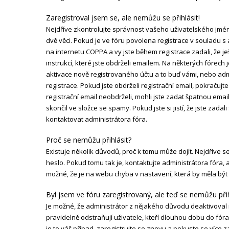
Zaregistroval jsem se, ale nemůžu se přihlásit!
Nejdříve zkontrolujte správnost vašeho uživatelského jmén
dvě věci. Pokud je ve fóru povolena registrace v souladu
na internetu COPPA a vy jste během registrace zadali, že j
instrukcí, které jste obdrželi emailem. Na některých fórec
aktivace nově registrovaného účtu a to buď vámi, nebo a
registrace. Pokud jste obdrželi registrační email, pokračujt
registrační email neobdrželi, mohli jste zadat špatnou ema
skončil ve složce se spamy. Pokud jste si jistí, že jste za
kontaktovat administrátora fóra.
Proč se nemůžu přihlásit?
Existuje několik důvodů, proč k tomu může dojít. Nejdříve s
heslo. Pokud tomu tak je, kontaktujte administrátora fóra, ab
možné, že je na webu chyba v nastavení, která by měla být
Byl jsem ve fóru zaregistrovaný, ale teď se nemůžu přih
Je možné, že administrátor z nějakého důvodu deaktivoval
pravidelně odstraňují uživatele, kteří dlouhou dobu do fór
je to váš případ, zaregistrujte se znovu a pokuste se více za