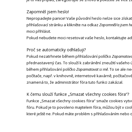
Zapomněl jsem heslo!
Nepropadejte panice! Vaše původní heslo nelze sice získat
přihlašovací stránku a klikněte na odkaz
Zapomněl/a jsem he
moci přihlásit.
Pokud nebudete moci resetovat vaše heslo, kontaktujte adm
Proč se automaticky odhlašuji?
Pokud nezatrhnete během přihlašování políčko
Zapamatova
přednastavený čas. To slouží k zabránění zneužití vašeho ú
během přihlašování políčko
Zapamatovat si mě
. To se ale n
počítače, např. v knihovně, internetové kavárně, počítačové
znamená to, že administrátor fóra tuto funkci zakázal.
K čemu slouží funkce „Smazat všechny cookies fóra“?
Funkce „Smazat všechny cookies fóra“ smaže cookies vytv
fóru. Pokud je to povoleno majitelem fóra, můžou být v cook
které ještě ne. Pokud máte problém s přihlašováním nebo