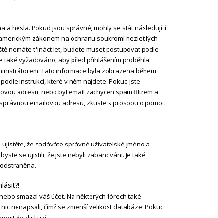
a a hesla. Pokud jsou správné, mohly se stát následující
 s americkým zákonem na ochranu soukromí nezletilých
eště nemáte třináct let, budete muset postupovat podle
h je také vyžadováno, aby před přihlášením proběhla
dministrátorem. Tato informace byla zobrazena během
e podle instrukcí, které v něm najdete. Pokud jste
ilovou adresu, nebo byl email zachycen spam filtrem a
dali správnou emailovou adresu, zkuste s prosbou o pomoc
e ujistěte, že zadáváte správné uživatelské jméno a
yste se ujistili, že jste nebyli zabanováni. Je také
 odstraněna.
lásit?!
 nebo smazal váš účet. Na některých fórech také
a nic nenapsali, čímž se zmenší velikost databáze. Pokud
pojit do diskuzí.