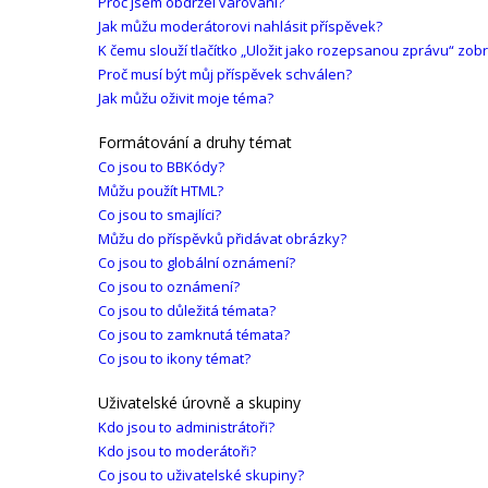
Proč jsem obdržel varování?
Jak můžu moderátorovi nahlásit příspěvek?
K čemu slouží tlačítko „Uložit jako rozepsanou zprávu“ zob
Proč musí být můj příspěvek schválen?
Jak můžu oživit moje téma?
Formátování a druhy témat
Co jsou to BBKódy?
Můžu použít HTML?
Co jsou to smajlíci?
Můžu do příspěvků přidávat obrázky?
Co jsou to globální oznámení?
Co jsou to oznámení?
Co jsou to důležitá témata?
Co jsou to zamknutá témata?
Co jsou to ikony témat?
Uživatelské úrovně a skupiny
Kdo jsou to administrátoři?
Kdo jsou to moderátoři?
Co jsou to uživatelské skupiny?