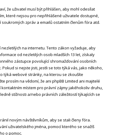
aví, že uživatel musí být přihlášen, aby mohl odesílat
kcím, které nejsou pro nepřihlášené uživatele dostupné,
ání soukromých zpráv a emailů ostatním členům fóra atd.
nezletilých na internetu. Tento zákon vyžaduje, aby
rmace od nezletilých osob mladších 13 let, získaly
konného zástupce povolující shromažďování osobních
 Pokud si nejste jisti, jestli se toto týká vás, jako někoho,
o týká webové stránky, na kterou se zkoušíte
te prosím na vědomí, že ani phpBB Limited ani majitelé
 kontaktním místem pro právní zájmy jakéhokoliv druhu,
ně stížnosti a/nebo právních záležitostí týkajících se
ránil novým návštěvníkům, aby se stali členy fóra.
vání uživatelského jména, pomocí kterého se snažíš
 ho o pomoc.