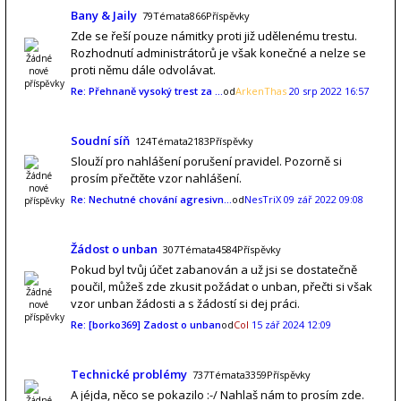
Bany & Jaily
79Témata866Příspěvky
Zde se řeší pouze námitky proti již udělenému trestu.
Rozhodnutí administrátorů je však konečné a nelze se
proti němu dále odvolávat.
Re: Přehnaně vysoký trest za …
od
ArkenThas
20 srp 2022 16:57
Soudní síň
124Témata2183Příspěvky
Slouží pro nahlášení porušení pravidel. Pozorně si
prosím přečtěte vzor nahlášení.
Re: Nechutné chování agresivn…
od
NesTriX
09 zář 2022 09:08
Žádost o unban
307Témata4584Příspěvky
Pokud byl tvůj účet zabanován a už jsi se dostatečně
poučil, můžeš zde zkusit požádat o unban, přečti si však
vzor unban žádosti a s žádostí si dej práci.
Re: [borko369] Zadost o unban
od
Col
15 zář 2024 12:09
Technické problémy
737Témata3359Příspěvky
A jéjda, něco se pokazilo :-/ Nahlaš nám to prosím zde.