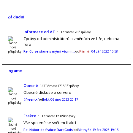
Základní
Informace od AT
13Témata17Příspěvky
Zprávy od administrátorů o změnách ve hře, nebo na
fóru
Re: Co se stane s mými věcmi …
od
Klimki_
04 zář 2022 15:58
Ingame
Obecné
147Témata1795Příspěvky
Obecné diskuse o serveru
#freentx²
od
lokk
06 úno 2023 20:17
Frakce
13Témata1123Příspěvky
Vše spojené se světem frakcí
Re: Nábor do frakce DarkGods!
od
MathySK
19 črc 2023 19:15