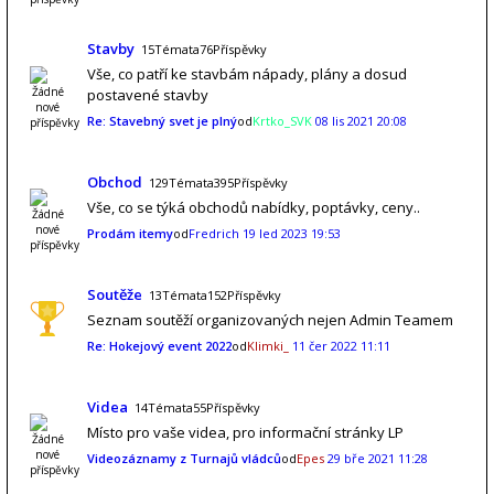
Stavby
15Témata76Příspěvky
Vše, co patří ke stavbám nápady, plány a dosud
postavené stavby
Re: Stavebný svet je plný
od
Krtko_SVK
08 lis 2021 20:08
Obchod
129Témata395Příspěvky
Vše, co se týká obchodů nabídky, poptávky, ceny..
Prodám itemy
od
Fredrich
19 led 2023 19:53
Soutěže
13Témata152Příspěvky
Seznam soutěží organizovaných nejen Admin Teamem
Re: Hokejový event 2022
od
Klimki_
11 čer 2022 11:11
Videa
14Témata55Příspěvky
Místo pro vaše videa, pro informační stránky LP
Videozáznamy z Turnajů vládců
od
Epes
29 bře 2021 11:28