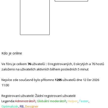
Kdo je online
Ve fóru je celkem
76
uživatelů :: 0 registrovaných, 0 skrytých a 76 hostů
založeno na uživatelích aktivních během posledních 5 minut
Nejvíce zde současně bylo přítomno
1295
uživatelů dne 12 čer 2026
11:00
Registrovaní uživatelé: Žádní registrovaní uživatelé
Legenda:
Administrátoři
,
Globální moderátoři
,
Helper
,
Tester
,
Optimalizér
,
RB
,
Designer