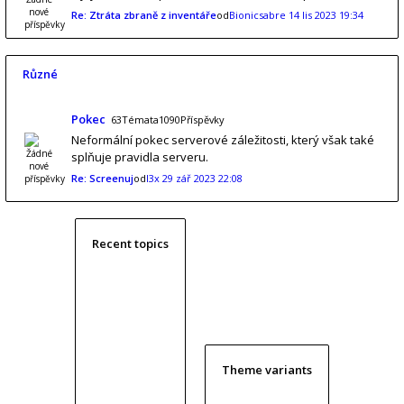
Re: Ztráta zbraně z inventáře
od
Bionicsabre
14 lis 2023 19:34
Různé
Pokec
63Témata1090Příspěvky
Neformální pokec serverové záležitosti, který však také
splňuje pravidla serveru.
Re: Screenuj
od
l3x
29 zář 2023 22:08
Recent topics
Theme variants