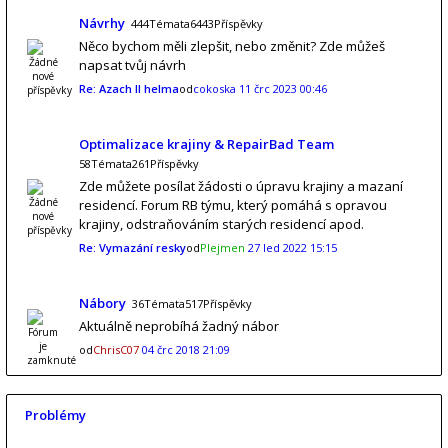
Návrhy
444Témata6443Příspěvky
Něco bychom měli zlepšit, nebo změnit? Zde můžeš
napsat tvůj návrh
Re: Azach II helma
od
cokoska
11 črc 2023 00:46
Optimalizace krajiny & RepairBad Team
58Témata261Příspěvky
Zde můžete posílat žádosti o úpravu krajiny a mazaní
residencí. Forum RB týmu, který pomáhá s opravou
krajiny, odstraňováním starých residencí apod.
Re: Vymazání resky
od
Plejmen
27 led 2022 15:15
Nábory
36Témata517Příspěvky
Aktuálně neprobíhá žadný nábor
od
ChrisC07
04 črc 2018 21:09
Problémy