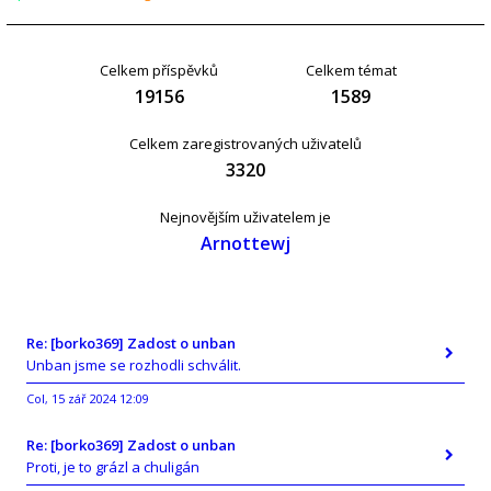
Celkem příspěvků
Celkem témat
19156
1589
Celkem zaregistrovaných uživatelů
3320
Nejnovějším uživatelem je
Arnottewj
Re: [borko369] Zadost o unban
Unban jsme se rozhodli schválit.
Col
15 zář 2024 12:09
,
Re: [borko369] Zadost o unban
Proti, je to grázl a chuligán