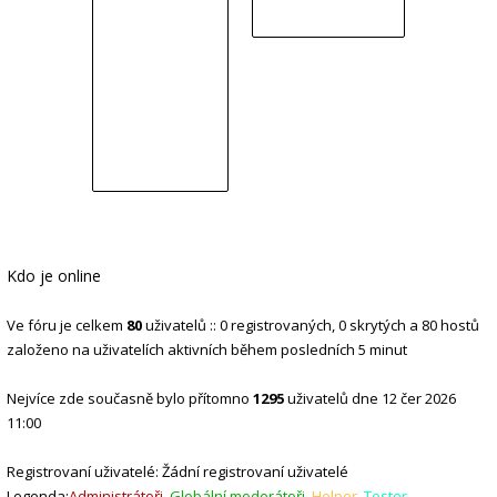
Kdo je online
Ve fóru je celkem
80
uživatelů :: 0 registrovaných, 0 skrytých a 80 hostů
založeno na uživatelích aktivních během posledních 5 minut
Nejvíce zde současně bylo přítomno
1295
uživatelů dne 12 čer 2026
11:00
Registrovaní uživatelé: Žádní registrovaní uživatelé
Legenda:
Administrátoři
,
Globální moderátoři
,
Helper
,
Tester
,