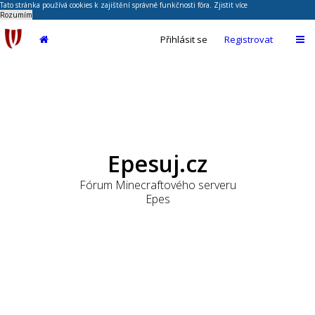
Tato stránka používá cookies k zajištění správné funkčnosti fóra.
Zjistit více
Rozumím
Přihlásit se
Registrovat
Epesuj.cz
Fórum Minecraftového serveru
Epes