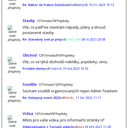
Re: Nábor do frakce DarkGods!
od
MathySK
19 črc 2023 19:15
Stavby
15Témata76Příspěvky
Vše, co patří ke stavbám nápady, plány a dosud
postavené stavby
Re: Stavebný svet je plný
od
Krtko_SVK
08 lis 2021 20:08
Obchod
129Témata395Příspěvky
Vše, co se týká obchodů nabídky, poptávky, ceny..
Prodám itemy
od
Fredrich
19 led 2023 19:53
Soutěže
13Témata152Příspěvky
Seznam soutěží organizovaných nejen Admin Teamem
Re: Hokejový event 2022
od
Klimki_
11 čer 2022 11:11
Videa
14Témata55Příspěvky
Místo pro vaše videa, pro informační stránky LP
Videozáznamy z Turnajů vládců
od
Epes
29 bře 2021 11:28