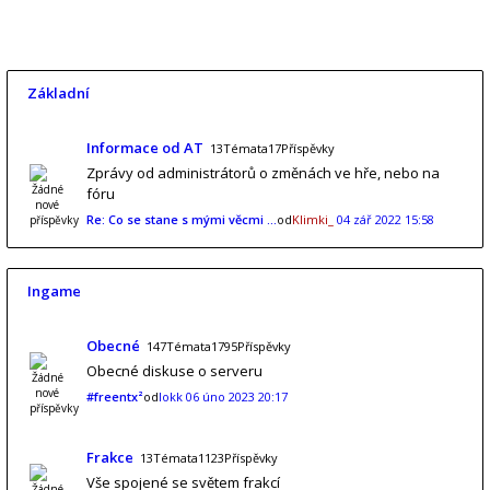
Základní
Informace od AT
13Témata17Příspěvky
Zprávy od administrátorů o změnách ve hře, nebo na
fóru
Re: Co se stane s mými věcmi …
od
Klimki_
04 zář 2022 15:58
Ingame
Obecné
147Témata1795Příspěvky
Obecné diskuse o serveru
#freentx²
od
lokk
06 úno 2023 20:17
Frakce
13Témata1123Příspěvky
Vše spojené se světem frakcí