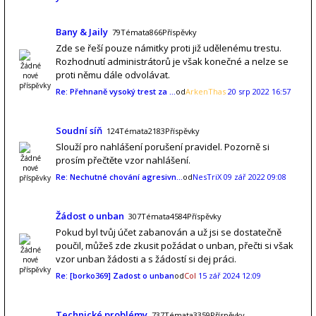
Bany & Jaily
79Témata866Příspěvky
Zde se řeší pouze námitky proti již udělenému trestu.
Rozhodnutí administrátorů je však konečné a nelze se
proti němu dále odvolávat.
Re: Přehnaně vysoký trest za …
od
ArkenThas
20 srp 2022 16:57
Soudní síň
124Témata2183Příspěvky
Slouží pro nahlášení porušení pravidel. Pozorně si
prosím přečtěte vzor nahlášení.
Re: Nechutné chování agresivn…
od
NesTriX
09 zář 2022 09:08
Žádost o unban
307Témata4584Příspěvky
Pokud byl tvůj účet zabanován a už jsi se dostatečně
poučil, můžeš zde zkusit požádat o unban, přečti si však
vzor unban žádosti a s žádostí si dej práci.
Re: [borko369] Zadost o unban
od
Col
15 zář 2024 12:09
Technické problémy
737Témata3359Příspěvky