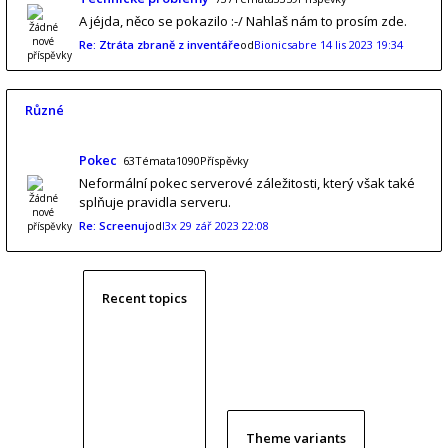
A jéjda, něco se pokazilo :-/ Nahlaš nám to prosím zde.
Re: Ztráta zbraně z inventáře
od
Bionicsabre
14 lis 2023 19:34
Různé
Pokec
63Témata1090Příspěvky
Neformální pokec serverové záležitosti, který však také
splňuje pravidla serveru.
Re: Screenuj
od
l3x
29 zář 2023 22:08
Recent topics
Theme variants