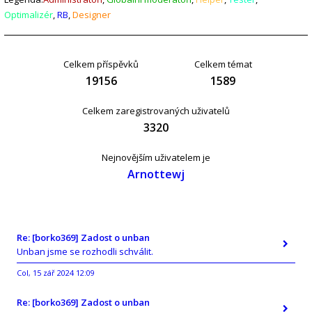
Optimalizér
,
RB
,
Designer
Celkem příspěvků
Celkem témat
19156
1589
Celkem zaregistrovaných uživatelů
3320
Nejnovějším uživatelem je
Arnottewj
Re: [borko369] Zadost o unban
Unban jsme se rozhodli schválit.
Col
15 zář 2024 12:09
,
Re: [borko369] Zadost o unban