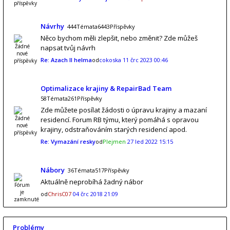
Návrhy
444Témata6443Příspěvky
Něco bychom měli zlepšit, nebo změnit? Zde můžeš
napsat tvůj návrh
Re: Azach II helma
od
cokoska
11 črc 2023 00:46
Optimalizace krajiny & RepairBad Team
58Témata261Příspěvky
Zde můžete posílat žádosti o úpravu krajiny a mazaní
residencí. Forum RB týmu, který pomáhá s opravou
krajiny, odstraňováním starých residencí apod.
Re: Vymazání resky
od
Plejmen
27 led 2022 15:15
Nábory
36Témata517Příspěvky
Aktuálně neprobíhá žadný nábor
od
ChrisC07
04 črc 2018 21:09
Problémy