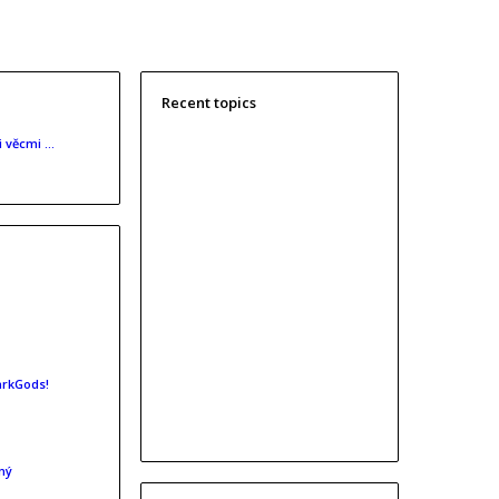
Recent topics
i věcmi …
arkGods!
lný