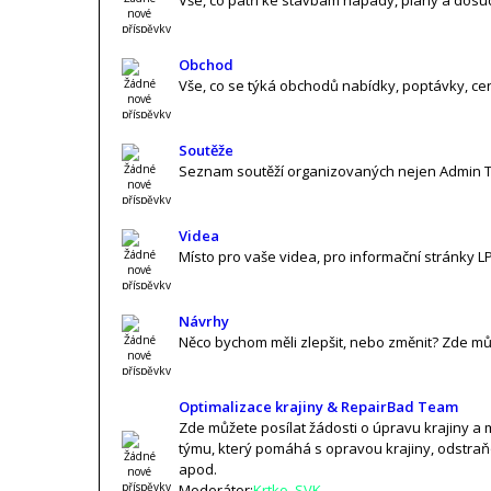
Vše, co patří ke stavbám nápady, plány a dos
Obchod
Vše, co se týká obchodů nabídky, poptávky, cen
Soutěže
Seznam soutěží organizovaných nejen Admin
Videa
Místo pro vaše videa, pro informační stránky L
Návrhy
Něco bychom měli zlepšit, nebo změnit? Zde mů
Optimalizace krajiny & RepairBad Team
Zde můžete posílat žádosti o úpravu krajiny a 
týmu, který pomáhá s opravou krajiny, odstraň
apod.
Moderátor:
Krtko_SVK