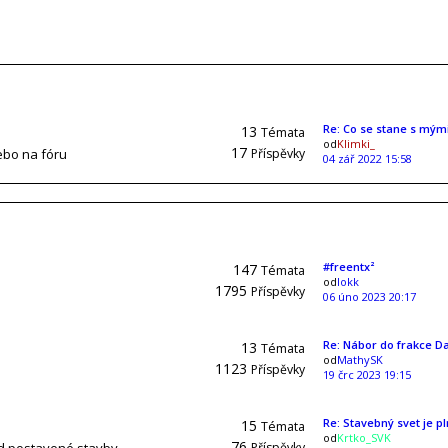
Re: Co se stane s mým
13
Témata
od
Klimki_
17
ebo na fóru
Příspěvky
04 zář 2022 15:58
#freentx²
147
Témata
od
lokk
1795
Příspěvky
06 úno 2023 20:17
Re: Nábor do frakce D
13
Témata
od
MathySK
1123
Příspěvky
19 črc 2023 19:15
Re: Stavebný svet je p
15
Témata
od
Krtko_SVK
76
Příspěvky