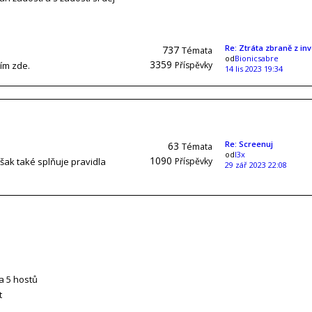
Re: Ztráta zbraně z in
737
Témata
od
Bionicsabre
3359
sím zde.
Příspěvky
14 lis 2023 19:34
Re: Screenuj
63
Témata
od
l3x
1090
však také splňuje pravidla
Příspěvky
29 zář 2023 22:08
 a 5 hostů
t