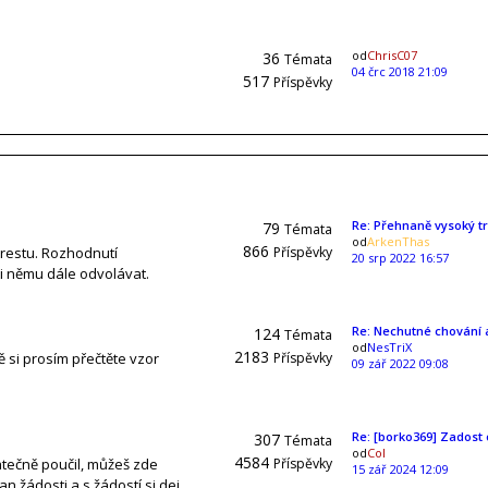
od
ChrisC07
36
Témata
04 črc 2018 21:09
517
Příspěvky
Re: Přehnaně vysoký tr
79
Témata
od
ArkenThas
866
trestu. Rozhodnutí
Příspěvky
20 srp 2022 16:57
ti němu dále odvolávat.
Re: Nechutné chování
124
Témata
od
NesTriX
2183
ě si prosím přečtěte vzor
Příspěvky
09 zář 2022 09:08
Re: [borko369] Zadost
307
Témata
od
Col
4584
atečně poučil, můžeš zde
Příspěvky
15 zář 2024 12:09
n žádosti a s žádostí si dej