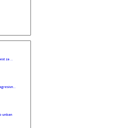
est za …
 agresivn…
 o unban