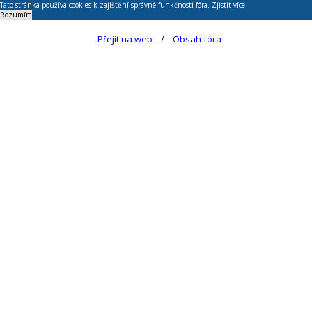
Tato stránka používá cookies k zajištění správné funkčnosti fóra.
Zjistit více
Rozumím
Přejít na web
Obsah fóra