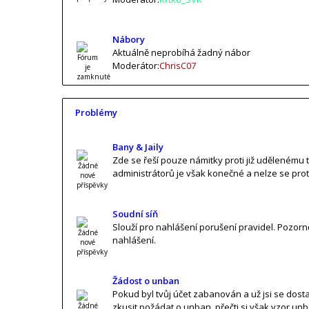
Nábory
Aktuálně neprobíhá žadný nábor
Moderátor:
ChrisC07
Problémy
Bany & Jaily
Zde se řeší pouze námitky proti již udělenému 
administrátorů je však konečné a nelze se pro
Soudní síň
Slouží pro nahlášení porušení pravidel. Pozorn
nahlášení.
Žádost o unban
Pokud byl tvůj účet zabanován a už jsi se dost
zkusit požádat o unban, přečti si však vzor unba