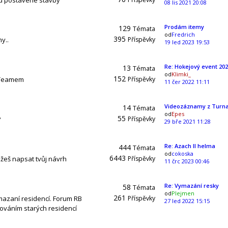
ud postavené stavby
08 lis 2021 20:08
Prodám itemy
129
Témata
od
Fredrich
395
y..
Příspěvky
19 led 2023 19:53
Re: Hokejový event 20
13
Témata
od
Klimki_
152
 Teamem
Příspěvky
11 čer 2022 11:11
Videozáznamy z Turna
14
Témata
od
Epes
55
P
Příspěvky
29 bře 2021 11:28
Re: Azach II helma
444
Témata
od
cokoska
6443
žeš napsat tvůj návrh
Příspěvky
11 črc 2023 00:46
Re: Vymazání resky
58
Témata
od
Plejmen
261
mazaní residencí. Forum RB
Příspěvky
27 led 2022 15:15
ováním starých residencí