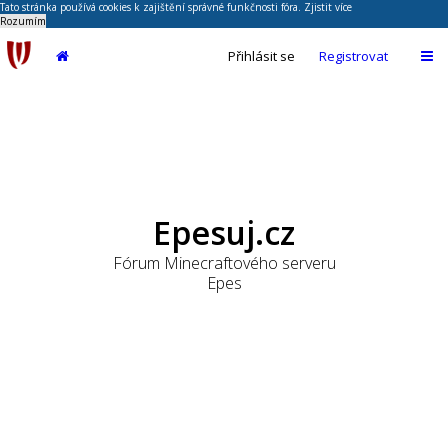
Tato stránka používá cookies k zajištění správné funkčnosti fóra.
Zjistit více
Rozumím
Přihlásit se
Registrovat
Epesuj.cz
Fórum Minecraftového serveru
Epes