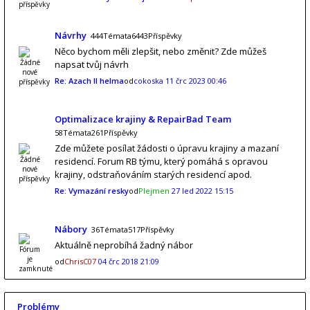
Návrhy
444Témata6443Příspěvky
Něco bychom měli zlepšit, nebo změnit? Zde můžeš
napsat tvůj návrh
Re: Azach II helma
od
cokoska
11 črc 2023 00:46
Optimalizace krajiny & RepairBad Team
58Témata261Příspěvky
Zde můžete posílat žádosti o úpravu krajiny a mazaní
residencí. Forum RB týmu, který pomáhá s opravou
krajiny, odstraňováním starých residencí apod.
Re: Vymazání resky
od
Plejmen
27 led 2022 15:15
Nábory
36Témata517Příspěvky
Aktuálně neprobíhá žadný nábor
od
ChrisC07
04 črc 2018 21:09
Problémy