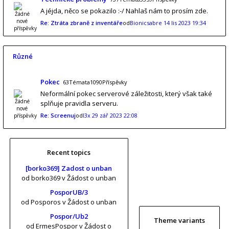
A jéjda, něco se pokazilo :-/ Nahlaš nám to prosím zde.
Re: Ztráta zbraně z inventáře
od
Bionicsabre
14 lis 2023 19:34
Různé
Pokec
63Témata1090Příspěvky
Neformální pokec serverové záležitosti, který však také
splňuje pravidla serveru.
Re: Screenuj
od
l3x
29 zář 2023 22:08
Recent topics
[borko369] Zadost o unban
od borko369
v Žádost o unban
PosporUB/3
od Posporos
v Žádost o unban
Pospor/Ub2
Theme variants
od ErmesPospor
v Žádost o