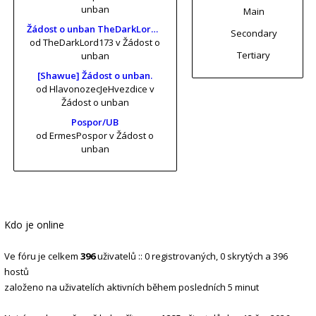
unban
Main
Žádost o unban TheDarkLord173 (risa11, KrtkuvDort, MrKrabs) [vol. 2]
Secondary
od TheDarkLord173
v Žádost o
Tertiary
unban
[Shawue] Žádost o unban.
od HlavonozecJeHvezdice
v
Žádost o unban
Pospor/UB
od ErmesPospor
v Žádost o
unban
Kdo je online
Ve fóru je celkem
396
uživatelů :: 0 registrovaných, 0 skrytých a 396
hostů
založeno na uživatelích aktivních během posledních 5 minut