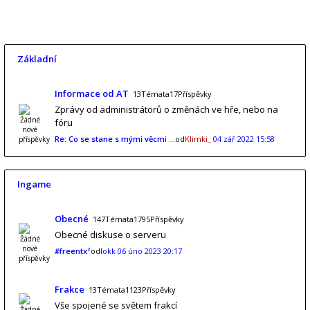
Základní
Informace od AT
13Témata17Příspěvky
Zprávy od administrátorů o změnách ve hře, nebo na
fóru
Re: Co se stane s mými věcmi …
od
Klimki_
04 zář 2022 15:58
Ingame
Obecné
147Témata1795Příspěvky
Obecné diskuse o serveru
#freentx²
od
lokk
06 úno 2023 20:17
Frakce
13Témata1123Příspěvky
Vše spojené se světem frakcí