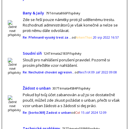
Bany & Jaily
79Témata866Příspěvky
Zde se řeší pouze námitky proti již udělenému trestu.
Rozhodnutí administrátorů je však konečné a nelze se
proti němu dále odvolávat.
Re: Přehnaně vysoký trest za …
od
ArkenThas
20 srp 2022 16:57
Soudní síň
124Témata2183Příspěvky
Slouží pro nahlášení porušení pravidel. Pozorně si
prosím přečtěte vzor nahlášení.
Re: Nechutné chování agresivn…
od
NesTriX
09 zář 2022 09:08
Žádost o unban
307Témata4584Příspěvky
Pokud byl tvůj účet zabanován a už jsi se dostatečně
poučil, můžeš zde zkusit požádat o unban, přečti si však
vzor unban žádosti a s žádostí si dej práci.
Re: [borko369] Zadost o unban
od
Col
15 zář 2024 12:09
Technické problémy
737Témata3359Příspěvky