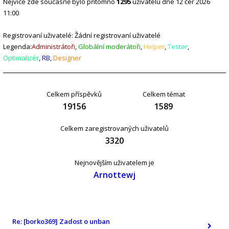
Nejvíce zde současně bylo přítomno
1295
uživatelů dne 12 čer 2026
11:00
Registrovaní uživatelé: Žádní registrovaní uživatelé
Legenda:
Administrátoři
,
Globální moderátoři
,
Helper
,
Tester
,
Optimalizér
,
RB
,
Designer
Celkem příspěvků
Celkem témat
19156
1589
Celkem zaregistrovaných uživatelů
3320
Nejnovějším uživatelem je
Arnottewj
Re: [borko369] Zadost o unban