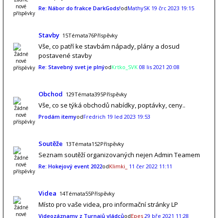
Re: Nábor do frakce DarkGods!
od
MathySK
19 črc 2023 19:15
Stavby
15Témata76Příspěvky
Vše, co patří ke stavbám nápady, plány a dosud
postavené stavby
Re: Stavebný svet je plný
od
Krtko_SVK
08 lis 2021 20:08
Obchod
129Témata395Příspěvky
Vše, co se týká obchodů nabídky, poptávky, ceny..
Prodám itemy
od
Fredrich
19 led 2023 19:53
Soutěže
13Témata152Příspěvky
Seznam soutěží organizovaných nejen Admin Teamem
Re: Hokejový event 2022
od
Klimki_
11 čer 2022 11:11
Videa
14Témata55Příspěvky
Místo pro vaše videa, pro informační stránky LP
Videozáznamy z Turnajů vládců
od
Epes
29 bře 2021 11:28