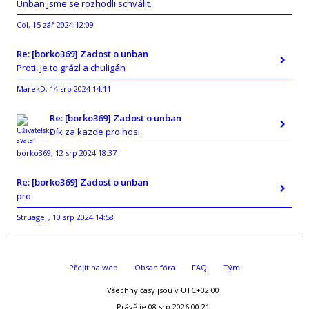
Unban jsme se rozhodli schválit.
Col
15 zář 2024 12:09
,
Re: [borko369] Zadost o unban
Proti, je to grázl a chuligán
MarekD
14 srp 2024 14:11
,
Re: [borko369] Zadost o unban
Dík za kazde pro hosi
borko369
12 srp 2024 18:37
,
Re: [borko369] Zadost o unban
pro
Struage_
10 srp 2024 14:58
,
Přejít na web
Obsah fóra
FAQ
Tým
Všechny časy jsou v
UTC+02:00
Právě je 08 srp 2026 00:21