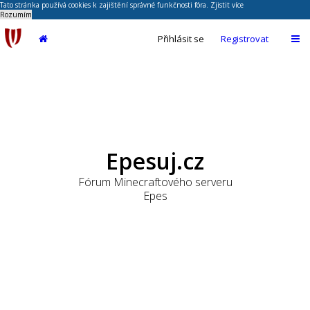
Tato stránka používá cookies k zajištění správné funkčnosti fóra.
Zjistit více
Rozumím
Přihlásit se
Registrovat
Epesuj.cz
Fórum Minecraftového serveru
Epes