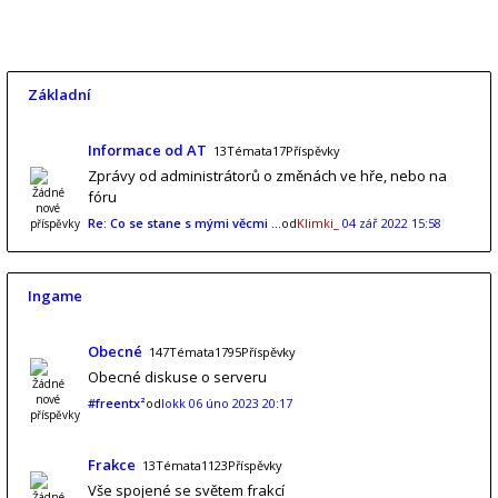
Základní
Informace od AT
13Témata17Příspěvky
Zprávy od administrátorů o změnách ve hře, nebo na
fóru
Re: Co se stane s mými věcmi …
od
Klimki_
04 zář 2022 15:58
Ingame
Obecné
147Témata1795Příspěvky
Obecné diskuse o serveru
#freentx²
od
lokk
06 úno 2023 20:17
Frakce
13Témata1123Příspěvky
Vše spojené se světem frakcí