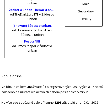
unban
Main
Žádost o unban TheDarkLord173 (risa11, KrtkuvDort, MrKrabs) [vol. 2]
Secondary
od TheDarkLord173
v Žádost o
Tertiary
unban
[Shawue] Žádost o unban.
od HlavonozecJeHvezdice
v
Žádost o unban
Pospor/UB
od ErmesPospor
v Žádost o
unban
Kdo je online
Ve fóru je celkem
36
uživatelů :: 0 registrovaných, 0 skrytých a 36 hostů
založeno na uživatelích aktivních během posledních 5 minut
Nejvíce zde současně bylo přítomno
1295
uživatelů dne 12 čer 2026