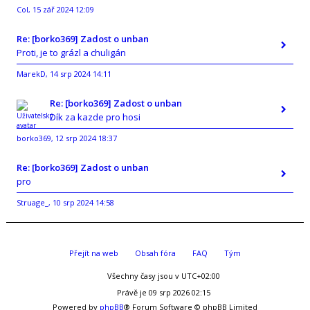
Col
15 zář 2024 12:09
,
Re: [borko369] Zadost o unban
Proti, je to grázl a chuligán
MarekD
14 srp 2024 14:11
,
Re: [borko369] Zadost o unban
Dík za kazde pro hosi
borko369
12 srp 2024 18:37
,
Re: [borko369] Zadost o unban
pro
Struage_
10 srp 2024 14:58
,
Přejít na web
Obsah fóra
FAQ
Tým
Všechny časy jsou v
UTC+02:00
Právě je 09 srp 2026 02:15
Powered by
phpBB
® Forum Software © phpBB Limited