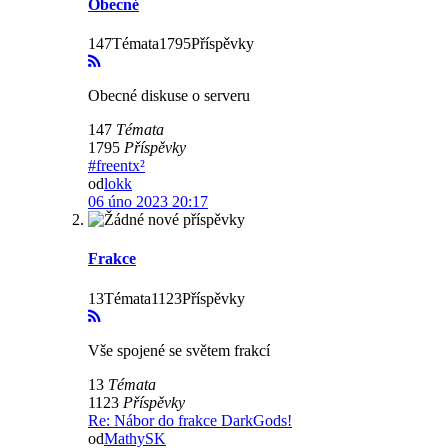
Obecné
147Témata1795Příspěvky
Obecné diskuse o serveru
147
Témata
1795
Příspěvky
#freentx²
od
lokk
06 úno 2023 20:17
Frakce
13Témata1123Příspěvky
Vše spojené se světem frakcí
13
Témata
1123
Příspěvky
Re: Nábor do frakce DarkGods!
od
MathySK