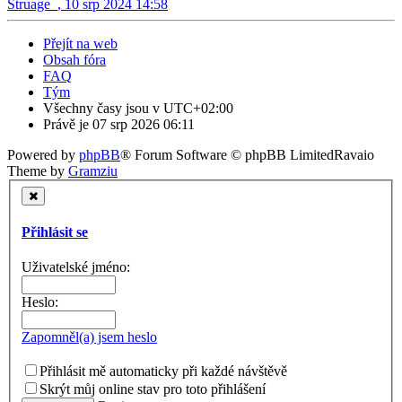
Struage_
,
10 srp 2024 14:58
Přejít na web
Obsah fóra
FAQ
Tým
Všechny časy jsou v
UTC+02:00
Právě je 07 srp 2026 06:11
Powered by
phpBB
® Forum Software © phpBB Limited
Ravaio
Theme by
Gramziu
Přihlásit se
Uživatelské jméno:
Heslo:
Zapomněl(a) jsem heslo
Přihlásit mě automaticky při každé návštěvě
Skrýt můj online stav pro toto přihlášení