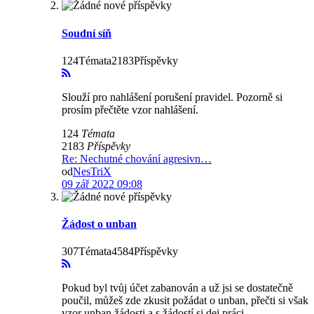
Soudní síň
124Témata2183Příspěvky
Slouží pro nahlášení porušení pravidel. Pozorně si
prosím přečtěte vzor nahlášení.
124
Témata
2183
Příspěvky
Re: Nechutné chování agresivn…
od
NesTriX
09 zář 2022 09:08
Žádost o unban
307Témata4584Příspěvky
Pokud byl tvůj účet zabanován a už jsi se dostatečně
poučil, můžeš zde zkusit požádat o unban, přečti si však
vzor unban žádosti a s žádostí si dej práci.