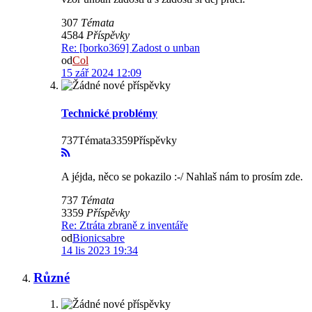
307
Témata
4584
Příspěvky
Re: [borko369] Zadost o unban
od
Col
15 zář 2024 12:09
Technické problémy
737Témata3359Příspěvky
A jéjda, něco se pokazilo :-/ Nahlaš nám to prosím zde.
737
Témata
3359
Příspěvky
Re: Ztráta zbraně z inventáře
od
Bionicsabre
14 lis 2023 19:34
Různé