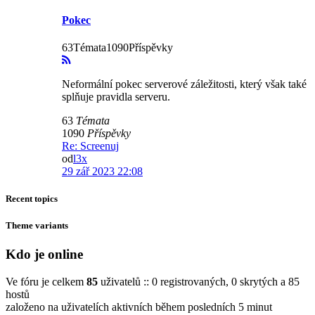
Pokec
63Témata1090Příspěvky
Neformální pokec serverové záležitosti, který však také
splňuje pravidla serveru.
63
Témata
1090
Příspěvky
Re: Screenuj
od
l3x
29 zář 2023 22:08
Recent topics
Theme variants
Kdo je online
Ve fóru je celkem
85
uživatelů :: 0 registrovaných, 0 skrytých a 85
hostů
založeno na uživatelích aktivních během posledních 5 minut