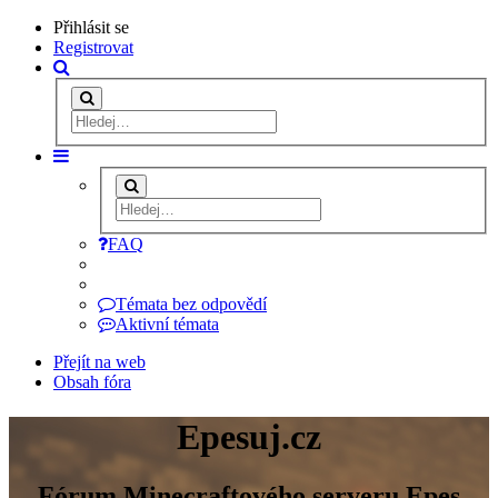
Přihlásit se
Registrovat
FAQ
Témata bez odpovědí
Aktivní témata
Přejít na web
Obsah fóra
Epesuj.cz
Fórum Minecraftového serveru Epes