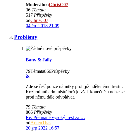
Moderátor:
ChrisC07
36
Témata
517
Příspěvky
od
ChrisC07
04 črc 2018 21:09
Problémy
Bany & Jaily
79Témata866Příspěvky
Zde se řeší pouze námitky proti již udělenému trestu.
Rozhodnutí administrátorů je však konečné a nelze se
proti němu dále odvolávat.
79
Témata
866
Příspěvky
Re: Přehnaně vysoký trest za …
od
ArkenThas
20 srp 2022 16:57