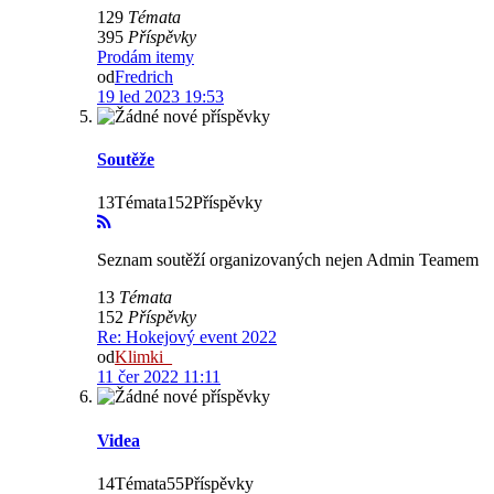
129
Témata
395
Příspěvky
Prodám itemy
od
Fredrich
19 led 2023 19:53
Soutěže
13Témata152Příspěvky
Seznam soutěží organizovaných nejen Admin Teamem
13
Témata
152
Příspěvky
Re: Hokejový event 2022
od
Klimki_
11 čer 2022 11:11
Videa
14Témata55Příspěvky