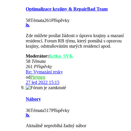
Optimalizace krajiny & RepairBad Team
58Témata261Příspěvky
Zde můžete posílat žádosti o úpravu krajiny a mazaní
residencí. Forum RB týmu, který pomáhá s opravou
krajiny, odstraňováním starých residencí apod.
Moderátor:
Krtko_SVK
58
Témata
261
Příspěvky
Re: Vymazání resky
od
Plejmen
27 led 2022 15:15
Nábory
36Témata517Příspěvky
Aktuálně neprobíhá žadný nábor