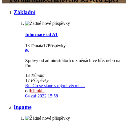
Základní
Informace od AT
13Témata17Příspěvky
Zprávy od administrátorů o změnách ve hře, nebo na
fóru
13
Témata
17
Příspěvky
Re: Co se stane s mými věcmi …
od
Klimki_
04 zář 2022 15:58
Ingame