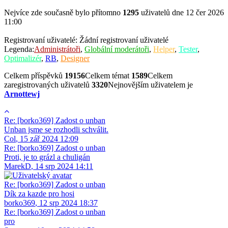
Nejvíce zde současně bylo přítomno
1295
uživatelů dne 12 čer 2026
11:00
Registrovaní uživatelé: Žádní registrovaní uživatelé
Legenda:
Administrátoři
,
Globální moderátoři
,
Helper
,
Tester
,
Optimalizér
,
RB
,
Designer
Celkem příspěvků
19156
Celkem témat
1589
Celkem
zaregistrovaných uživatelů
3320
Nejnovějším uživatelem je
Arnottewj
Re: [borko369] Zadost o unban
Unban jsme se rozhodli schválit.
Col
,
15 zář 2024 12:09
Re: [borko369] Zadost o unban
Proti, je to grázl a chuligán
MarekD
,
14 srp 2024 14:11
Re: [borko369] Zadost o unban
Dík za kazde pro hosi
borko369
,
12 srp 2024 18:37
Re: [borko369] Zadost o unban
pro