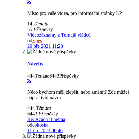
Místo pro vaše videa, pro informační stránky LP
14
Témata
55
Příspěvky
Videozáznamy z Turnajů vládců
od
Epes
29 bře 2021 11:28
Návrhy
444Témata6443Příspěvky
Něco bychom měli zlepšit, nebo změnit? Zde můžeš
napsat tvůj návrh
444
Témata
6443
Příspěvky
Re: Azach II helma
od
cokoska
11 črc 2023 00:46