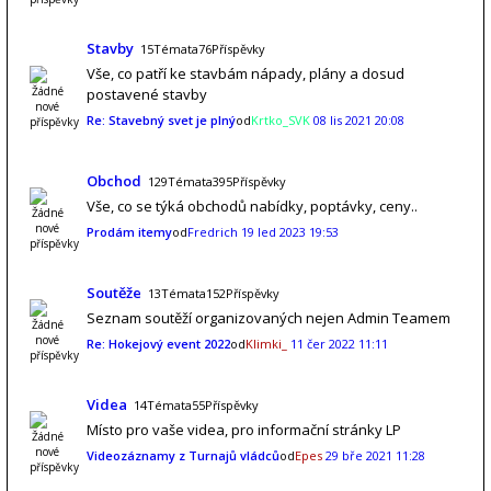
Stavby
15Témata76Příspěvky
Vše, co patří ke stavbám nápady, plány a dosud
postavené stavby
Re: Stavebný svet je plný
od
Krtko_SVK
08 lis 2021 20:08
Obchod
129Témata395Příspěvky
Vše, co se týká obchodů nabídky, poptávky, ceny..
Prodám itemy
od
Fredrich
19 led 2023 19:53
Soutěže
13Témata152Příspěvky
Seznam soutěží organizovaných nejen Admin Teamem
Re: Hokejový event 2022
od
Klimki_
11 čer 2022 11:11
Videa
14Témata55Příspěvky
Místo pro vaše videa, pro informační stránky LP
Videozáznamy z Turnajů vládců
od
Epes
29 bře 2021 11:28