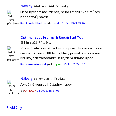
Návrhy
444Témata6443Příspěvky
Něco bychom měli zlepšit, nebo změnit? Zde můžeš
napsat tvůj návrh
Re: Azach II helma
od
cokoska
11 črc 2023 00:46
Optimalizace krajiny & RepairBad Team
58Témata261Příspěvky
Zde můžete posílat žádosti o úpravu krajiny a mazaní
residencí. Forum RB týmu, který pomáhá s opravou
krajiny, odstraňováním starých residencí apod.
Re: Vymazání resky
od
Plejmen
27 led 2022 15:15
Nábory
36Témata517Příspěvky
Aktuálně neprobíhá žadný nábor
od
ChrisC07
04 črc 2018 21:09
Problémy