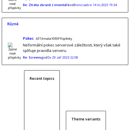
Re: Ztráta zbraně z inventáře
od
Bionicsabre
14 lis 2023 19:34
Různé
Pokec
63Témata1090Příspěvky
Neformální pokec serverové záležitosti, který však také
splňuje pravidla serveru.
Re: Screenuj
od
l3x
29 zář 2023 22:08
Recent topics
Theme variants