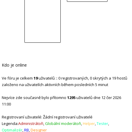
Kdo je online
Ve fóru je celkem
19
uživatelů :: 0 registrovaných, 0 skrytých a 19 hostů
založeno na uživatelích aktivních během posledních 5 minut
Nejvíce zde současně bylo přítomno
1295
uživatelů dne 12 čer 2026
11:00
Registrovaní uživatelé: Žádní registrovaní uživatelé
Legenda:
Administrátoři
,
Globální moderátoři
,
Helper
,
Tester
,
Optimalizér
,
RB
,
Designer