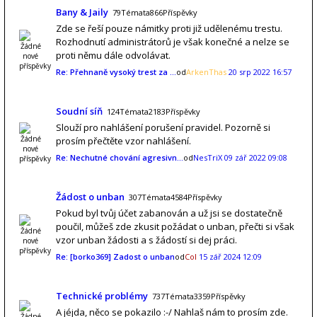
Bany & Jaily
79Témata866Příspěvky
Zde se řeší pouze námitky proti již udělenému trestu.
Rozhodnutí administrátorů je však konečné a nelze se
proti němu dále odvolávat.
Re: Přehnaně vysoký trest za …
od
ArkenThas
20 srp 2022 16:57
Soudní síň
124Témata2183Příspěvky
Slouží pro nahlášení porušení pravidel. Pozorně si
prosím přečtěte vzor nahlášení.
Re: Nechutné chování agresivn…
od
NesTriX
09 zář 2022 09:08
Žádost o unban
307Témata4584Příspěvky
Pokud byl tvůj účet zabanován a už jsi se dostatečně
poučil, můžeš zde zkusit požádat o unban, přečti si však
vzor unban žádosti a s žádostí si dej práci.
Re: [borko369] Zadost o unban
od
Col
15 zář 2024 12:09
Technické problémy
737Témata3359Příspěvky
A jéjda, něco se pokazilo :-/ Nahlaš nám to prosím zde.