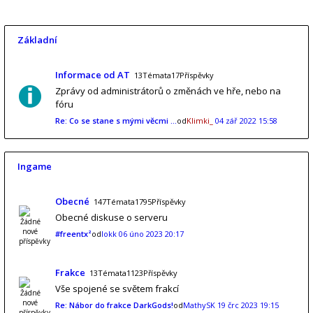
Základní
Informace od AT
13Témata17Příspěvky
Zprávy od administrátorů o změnách ve hře, nebo na
fóru
Re: Co se stane s mými věcmi …
od
Klimki_
04 zář 2022 15:58
Ingame
Obecné
147Témata1795Příspěvky
Obecné diskuse o serveru
#freentx²
od
lokk
06 úno 2023 20:17
Frakce
13Témata1123Příspěvky
Vše spojené se světem frakcí
Re: Nábor do frakce DarkGods!
od
MathySK
19 črc 2023 19:15