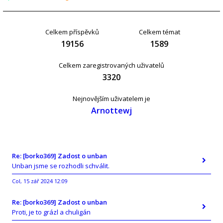
Celkem příspěvků
Celkem témat
19156
1589
Celkem zaregistrovaných uživatelů
3320
Nejnovějším uživatelem je
Arnottewj
Re: [borko369] Zadost o unban
Unban jsme se rozhodli schválit.
Col
15 zář 2024 12:09
,
Re: [borko369] Zadost o unban
Proti, je to grázl a chuligán