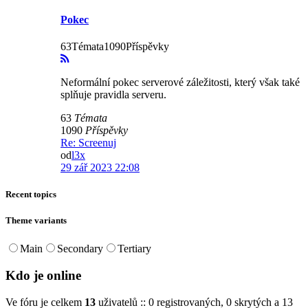
Pokec
63Témata1090Příspěvky
Neformální pokec serverové záležitosti, který však také
splňuje pravidla serveru.
63
Témata
1090
Příspěvky
Re: Screenuj
od
l3x
29 zář 2023 22:08
Recent topics
Theme variants
Main
Secondary
Tertiary
Kdo je online
Ve fóru je celkem
13
uživatelů :: 0 registrovaných, 0 skrytých a 13