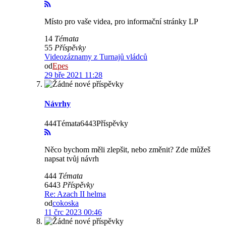
Místo pro vaše videa, pro informační stránky LP
14
Témata
55
Příspěvky
Videozáznamy z Turnajů vládců
od
Epes
29 bře 2021 11:28
Návrhy
444Témata6443Příspěvky
Něco bychom měli zlepšit, nebo změnit? Zde můžeš
napsat tvůj návrh
444
Témata
6443
Příspěvky
Re: Azach II helma
od
cokoska
11 črc 2023 00:46