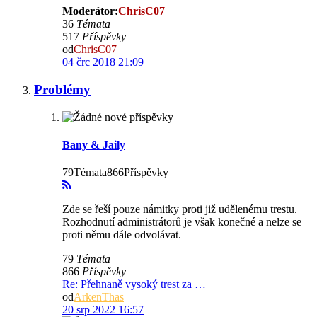
Moderátor:
ChrisC07
36
Témata
517
Příspěvky
od
ChrisC07
04 črc 2018 21:09
Problémy
Bany & Jaily
79Témata866Příspěvky
Zde se řeší pouze námitky proti již udělenému trestu.
Rozhodnutí administrátorů je však konečné a nelze se
proti němu dále odvolávat.
79
Témata
866
Příspěvky
Re: Přehnaně vysoký trest za …
od
ArkenThas
20 srp 2022 16:57