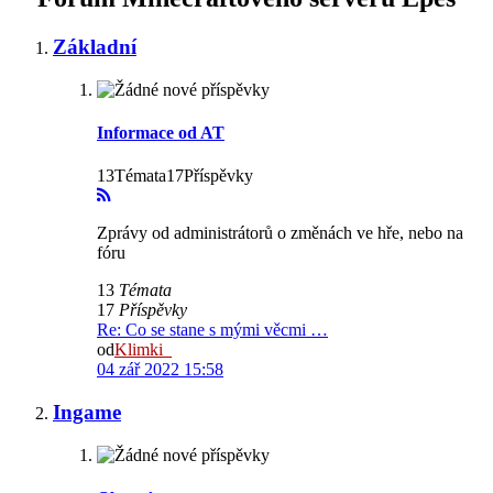
Základní
Informace od AT
13Témata17Příspěvky
Zprávy od administrátorů o změnách ve hře, nebo na
fóru
13
Témata
17
Příspěvky
Re: Co se stane s mými věcmi …
od
Klimki_
04 zář 2022 15:58
Ingame