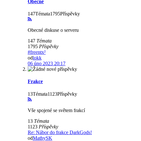
Obecné
147Témata1795Příspěvky
Obecné diskuse o serveru
147
Témata
1795
Příspěvky
#freentx²
od
lokk
06 úno 2023 20:17
Frakce
13Témata1123Příspěvky
Vše spojené se světem frakcí
13
Témata
1123
Příspěvky
Re: Nábor do frakce DarkGods!
od
MathySK