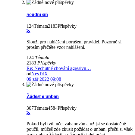
Soudní síň
124Témata2183Příspěvky
Slouží pro nahlášení porušení pravidel. Pozorně si
prosím přečtěte vzor nahlášení.
124
Témata
2183
Příspěvky
Re: Nechutné chování agresivn…
od
NesTriX
09 zář 2022 09:08
Žádost o unban
307Témata4584Příspěvky
Pokud byl tvůj účet zabanován a už jsi se dostatečně
poučil, můžeš zde zkusit požádat o unban, přečti si však
vzor unban žádosti a s žádostí si dej práci.