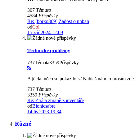
307
Témata
4584
Příspěvky
Re: [borko369] Zadost o unban
od
Col
15 zář 2024 12:09
Technické problémy
737Témata3359Příspěvky
A jéjda, něco se pokazilo :-/ Nahlaš nám to prosím zde.
737
Témata
3359
Příspěvky
Re: Ztráta zbraně z inventáře
od
Bionicsabre
14 lis 2023 19:34
Různé