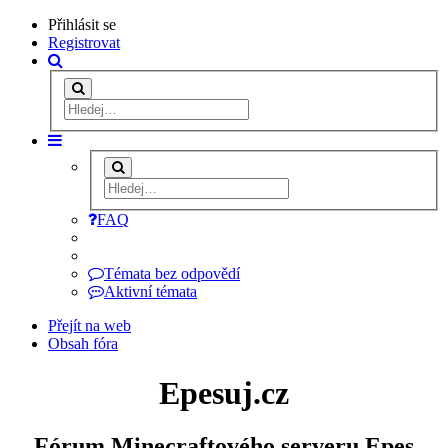
Přihlásit se
Registrovat
FAQ
Témata bez odpovědí
Aktivní témata
Přejít na web
Obsah fóra
Epesuj.cz
Fórum Minecraftového serveru Epes