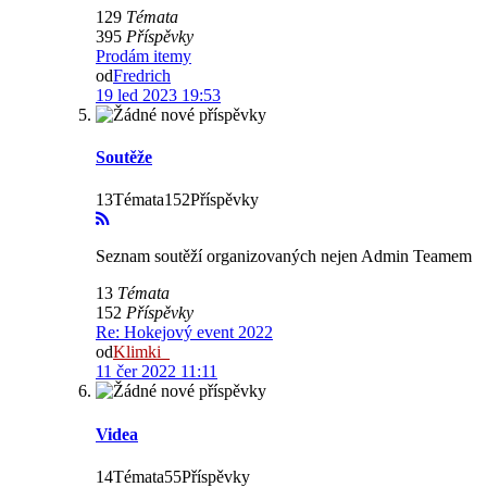
129
Témata
395
Příspěvky
Prodám itemy
od
Fredrich
19 led 2023 19:53
Soutěže
13Témata152Příspěvky
Seznam soutěží organizovaných nejen Admin Teamem
13
Témata
152
Příspěvky
Re: Hokejový event 2022
od
Klimki_
11 čer 2022 11:11
Videa
14Témata55Příspěvky