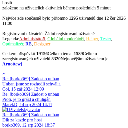
hostů
založeno na uživatelích aktivních během posledních 5 minut
Nejvíce zde současně bylo přítomno
1295
uživatelů dne 12 čer 2026
11:00
Registrovaní uživatelé: Žádní registrovaní uživatelé
Legenda:
Administrátoři
,
Globální moderátoři
,
Helper
,
Tester
,
Optimalizér
,
RB
,
Designer
Celkem příspěvků
19156
Celkem témat
1589
Celkem
zaregistrovaných uživatelů
3320
Nejnovějším uživatelem je
Arnottewj
Re: [borko369] Zadost o unban
Unban jsme se rozhodli schválit.
Col
,
15 zář 2024 12:09
Re: [borko369] Zadost o unban
Proti, je to grázl a chuligán
MarekD
,
14 srp 2024 14:11
Re: [borko369] Zadost o unban
Dík za kazde pro hosi
borko369
,
12 srp 2024 18:37