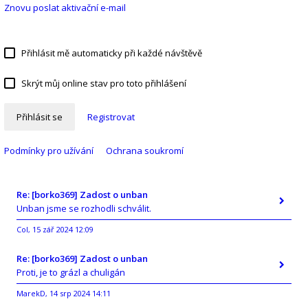
Znovu poslat aktivační e-mail
Přihlásit mě automaticky při každé návštěvě
Skrýt můj online stav pro toto přihlášení
Přihlásit se
Registrovat
Podmínky pro užívání
Ochrana soukromí
Re: [borko369] Zadost o unban
Unban jsme se rozhodli schválit.
Col
15 zář 2024 12:09
,
Re: [borko369] Zadost o unban
Proti, je to grázl a chuligán
MarekD
14 srp 2024 14:11
,