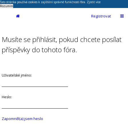
Tato stránka používá cookies k zajištění správné funkčnosti fóra.
Zjistit více
Rozumím
Registrovat
Musíte se přihlásit, pokud chcete posílat
příspěvky do tohoto fóra.
Uživatelské jméno:
Heslo:
Zapomněl(a) jsem heslo