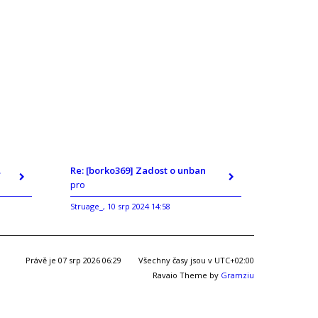
ban
Re: [borko369] Zadost o unban
pro
Struage_
10 srp 2024 14:58
,
Právě je 07 srp 2026 06:29
Všechny časy jsou v
UTC+02:00
Ravaio Theme by
Gramziu