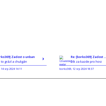
orko369] Zadost o unban
Re: [borko369] Zadost o un
e to grázl a chuligán
Dík za kazde pro hosi
14 srp 2024 14:11
borko369
12 srp 2024 18:37
,
,