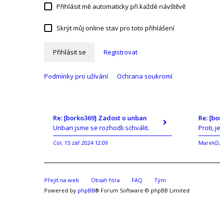
Přihlásit mě automaticky při každé návštěvě
Skrýt můj online stav pro toto přihlášení
Přihlásit se
Registrovat
Podmínky pro užívání
Ochrana soukromí
Re: [borko369] Zadost o unban
Re: [b
Unban jsme se rozhodli schválit.
Proti, j
Col
15 zář 2024 12:09
MarekD
,
Přejít na web
Obsah fóra
FAQ
Tým
Powered by
phpBB
® Forum Software © phpBB Limited