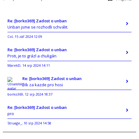
Re: [borko369] Zadost o unban
Unban jsme se rozhodli schválit.
Col
15 zář 2024 12:09
,
Re: [borko369] Zadost o unban
Proti, je to grázl a chuligán
MarekD
14 srp 2024 14:11
,
Re: [borko369] Zadost o unban
Dík za kazde pro hosi
borko369
12 srp 2024 18:37
,
Re: [borko369] Zadost o unban
pro
Struage_
10 srp 2024 14:58
,