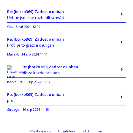
Re: [borko369] Zadost o unban
Unban jsme se rozhodli schválit.
Col
15 zář 2024 12:09
,
Re: [borko369] Zadost o unban
Proti, je to grázl a chuligán
MarekD
14 srp 2024 14:11
,
Re: [borko369] Zadost o unban
Dík za kazde pro hosi
borko369
12 srp 2024 18:37
,
Re: [borko369] Zadost o unban
pro
Struage_
10 srp 2024 14:58
,
Přejít na web
Obsah fóra
FAQ
Tým