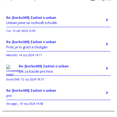
Re: [borko369] Zadost o unban
Unban jsme se rozhodli schválit.
Col
15 zář 2024 12:09
,
Re: [borko369] Zadost o unban
Proti, je to grázl a chuligán
MarekD
14 srp 2024 14:11
,
Re: [borko369] Zadost o unban
Dík za kazde pro hosi
borko369
12 srp 2024 18:37
,
Re: [borko369] Zadost o unban
pro
Struage_
10 srp 2024 14:58
,