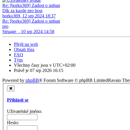
Re: [borko369] Zadost o unban
Dík za kazde pro hosi
borko369
,
12 srp 2024 18:37
Re: [borko369] Zadost o unban
pro
Struage_
,
10 srp 2024 14:58
Přejít na web
Obsah fóra
FAQ
Tým
Všechny časy jsou v
UTC+02:00
Právě je 07 srp 2026 16:15
Powered by
phpBB
® Forum Software © phpBB Limited
Ravaio Th
Přihlásit se
Uživatelské jméno:
Heslo: