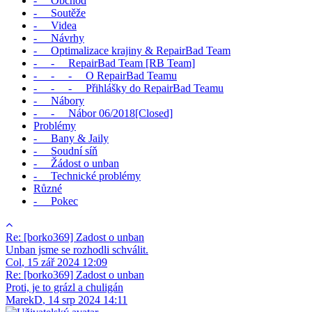
- Obchod
- Soutěže
- Videa
- Návrhy
- Optimalizace krajiny & RepairBad Team
- - RepairBad Team [RB Team]
- - - O RepairBad Teamu
- - - Přihlášky do RepairBad Teamu
- Nábory
- - Nábor 06/2018[Closed]
Problémy
- Bany & Jaily
- Soudní síň
- Žádost o unban
- Technické problémy
Různé
- Pokec
Re: [borko369] Zadost o unban
Unban jsme se rozhodli schválit.
Col
,
15 zář 2024 12:09
Re: [borko369] Zadost o unban
Proti, je to grázl a chuligán
MarekD
,
14 srp 2024 14:11