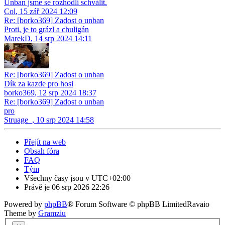
Unban jsme se rozhodli schválit.
Col
,
15 zář 2024 12:09
Re: [borko369] Zadost o unban
Proti, je to grázl a chuligán
MarekD
,
14 srp 2024 14:11
Re: [borko369] Zadost o unban
Dík za kazde pro hosi
borko369
,
12 srp 2024 18:37
Re: [borko369] Zadost o unban
pro
Struage_
,
10 srp 2024 14:58
Přejít na web
Obsah fóra
FAQ
Tým
Všechny časy jsou v
UTC+02:00
Právě je 06 srp 2026 22:26
Powered by
phpBB
® Forum Software © phpBB Limited
Ravaio
Theme by
Gramziu