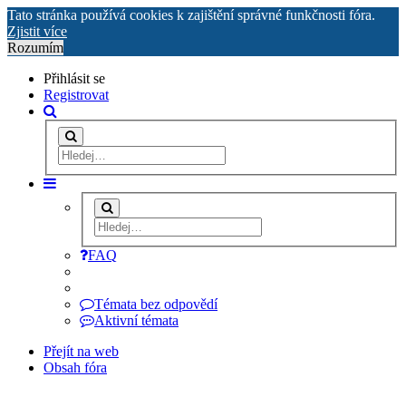
Tato stránka používá cookies k zajištění správné funkčnosti fóra.
Zjistit více
Rozumím
Přihlásit se
Registrovat
FAQ
Témata bez odpovědí
Aktivní témata
Přejít na web
Obsah fóra