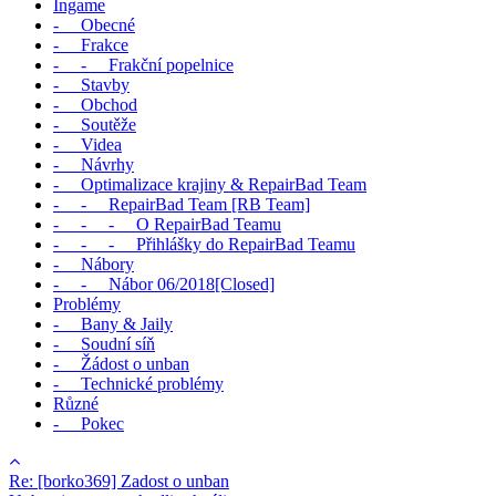
Ingame
- Obecné
- Frakce
- - Frakční popelnice
- Stavby
- Obchod
- Soutěže
- Videa
- Návrhy
- Optimalizace krajiny & RepairBad Team
- - RepairBad Team [RB Team]
- - - O RepairBad Teamu
- - - Přihlášky do RepairBad Teamu
- Nábory
- - Nábor 06/2018[Closed]
Problémy
- Bany & Jaily
- Soudní síň
- Žádost o unban
- Technické problémy
Různé
- Pokec
Re: [borko369] Zadost o unban