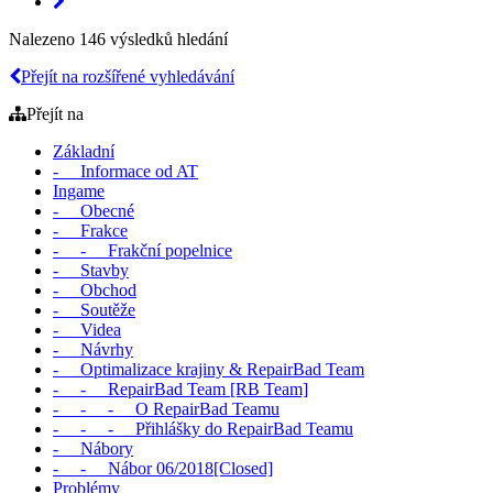
Nalezeno 146 výsledků hledání
Přejít na rozšířené vyhledávání
Přejít na
Základní
- Informace od AT
Ingame
- Obecné
- Frakce
- - Frakční popelnice
- Stavby
- Obchod
- Soutěže
- Videa
- Návrhy
- Optimalizace krajiny & RepairBad Team
- - RepairBad Team [RB Team]
- - - O RepairBad Teamu
- - - Přihlášky do RepairBad Teamu
- Nábory
- - Nábor 06/2018[Closed]
Problémy