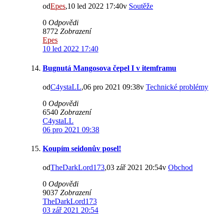
od
Epes
,10 led 2022 17:40v
Soutěže
0
Odpovědi
8772
Zobrazení
Epes
10 led 2022 17:40
Bugnutá Mangosova čepel I v itemframu
od
C4ystaLL
,06 pro 2021 09:38v
Technické problémy
0
Odpovědi
6540
Zobrazení
C4ystaLL
06 pro 2021 09:38
Koupím seidonův posel!
od
TheDarkLord173
,03 zář 2021 20:54v
Obchod
0
Odpovědi
9037
Zobrazení
TheDarkLord173
03 zář 2021 20:54