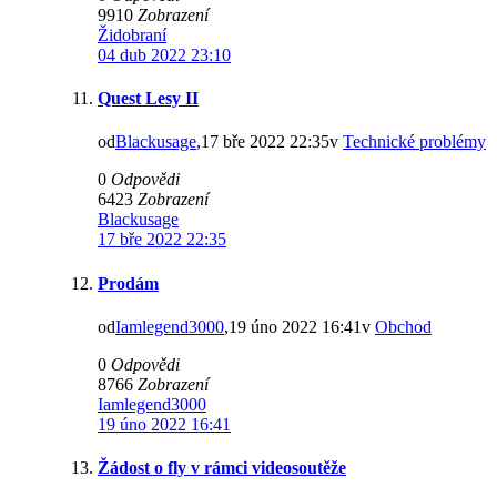
9910
Zobrazení
Židobraní
04 dub 2022 23:10
Quest Lesy II
od
Blackusage
,17 bře 2022 22:35v
Technické problémy
0
Odpovědi
6423
Zobrazení
Blackusage
17 bře 2022 22:35
Prodám
od
Iamlegend3000
,19 úno 2022 16:41v
Obchod
0
Odpovědi
8766
Zobrazení
Iamlegend3000
19 úno 2022 16:41
Žádost o fly v rámci videosoutěže