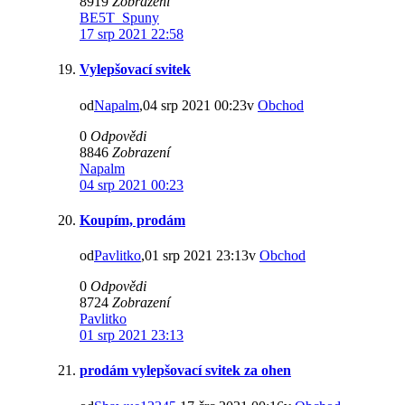
8919
Zobrazení
BE5T_Spuny
17 srp 2021 22:58
Vylepšovací svitek
od
Napalm
,04 srp 2021 00:23v
Obchod
0
Odpovědi
8846
Zobrazení
Napalm
04 srp 2021 00:23
Koupím, prodám
od
Pavlitko
,01 srp 2021 23:13v
Obchod
0
Odpovědi
8724
Zobrazení
Pavlitko
01 srp 2021 23:13
prodám vylepšovací svitek za ohen