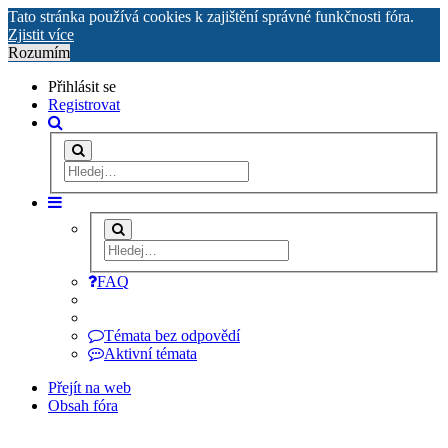
Tato stránka používá cookies k zajištění správné funkčnosti fóra.
Zjistit více
Rozumím
Přihlásit se
Registrovat
FAQ
Témata bez odpovědí
Aktivní témata
Přejít na web
Obsah fóra