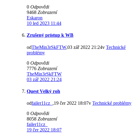
0
Odpovědi
9468
Zobrazení
Eskaron
10 led 2023 11:44
Zrušený prístup k WB
od
TheMin3rSkFTW
,03 zář 2022 21:24v
Technické
problémy
0
Odpovědi
7776
Zobrazení
TheMin3rSkFTW
03 zář 2022 21:24
Quest Velký roh
od
failer11cz_
,19 čer 2022 18:07v
Technické problémy
0
Odpovědi
8058
Zobrazení
failer11cz_
19 čer 2022 18:07