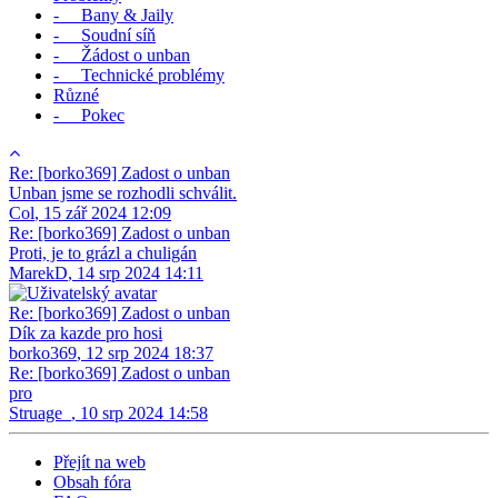
- Bany & Jaily
- Soudní síň
- Žádost o unban
- Technické problémy
Různé
- Pokec
Re: [borko369] Zadost o unban
Unban jsme se rozhodli schválit.
Col
,
15 zář 2024 12:09
Re: [borko369] Zadost o unban
Proti, je to grázl a chuligán
MarekD
,
14 srp 2024 14:11
Re: [borko369] Zadost o unban
Dík za kazde pro hosi
borko369
,
12 srp 2024 18:37
Re: [borko369] Zadost o unban
pro
Struage_
,
10 srp 2024 14:58
Přejít na web
Obsah fóra