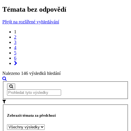
Témata bez odpovědí
Přejít na rozšířené vyhledávání
1
2
3
4
5
6
Nalezeno 146 výsledků hledání
Zobrazit témata za předchozí