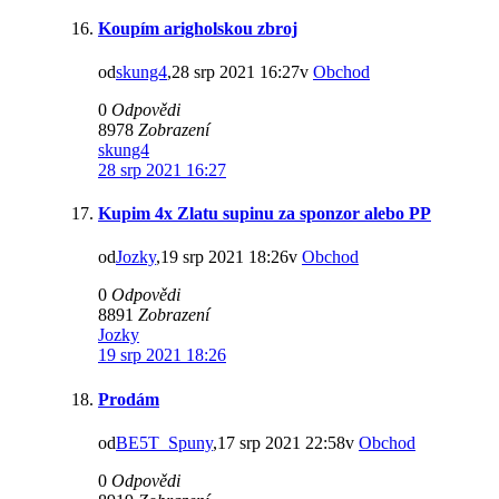
Koupím arigholskou zbroj
od
skung4
,28 srp 2021 16:27v
Obchod
0
Odpovědi
8978
Zobrazení
skung4
28 srp 2021 16:27
Kupim 4x Zlatu supinu za sponzor alebo PP
od
Jozky
,19 srp 2021 18:26v
Obchod
0
Odpovědi
8891
Zobrazení
Jozky
19 srp 2021 18:26
Prodám
od
BE5T_Spuny
,17 srp 2021 22:58v
Obchod
0
Odpovědi