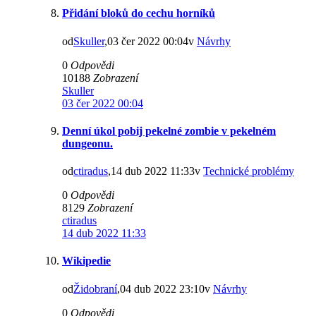
Přidání bloků do cechu horníků
od
Skuller
,03 čer 2022 00:04v
Návrhy
0
Odpovědi
10188
Zobrazení
Skuller
03 čer 2022 00:04
Denní úkol pobij pekelné zombie v pekelném
dungeonu.
od
ctiradus
,14 dub 2022 11:33v
Technické problémy
0
Odpovědi
8129
Zobrazení
ctiradus
14 dub 2022 11:33
Wikipedie
od
Židobraní
,04 dub 2022 23:10v
Návrhy
0
Odpovědi