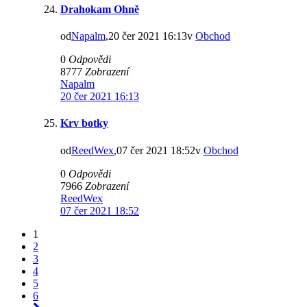
Drahokam Ohně
od
Napalm
,20 čer 2021 16:13v
Obchod
0
Odpovědi
8777
Zobrazení
Napalm
20 čer 2021 16:13
Krv botky
od
ReedWex
,07 čer 2021 18:52v
Obchod
0
Odpovědi
7966
Zobrazení
ReedWex
07 čer 2021 18:52
1
2
3
4
5
6