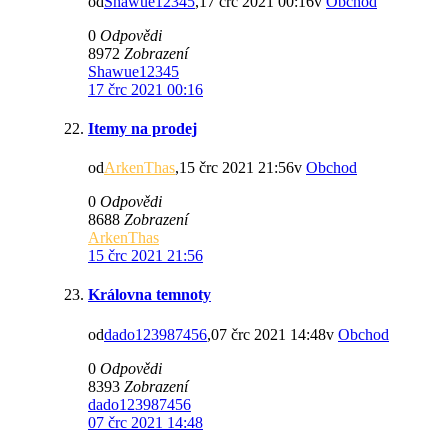
od
Shawue12345
,17 črc 2021 00:16v
Obchod
0
Odpovědi
8972
Zobrazení
Shawue12345
17 črc 2021 00:16
Itemy na prodej
od
ArkenThas
,15 črc 2021 21:56v
Obchod
0
Odpovědi
8688
Zobrazení
ArkenThas
15 črc 2021 21:56
Královna temnoty
od
dado123987456
,07 črc 2021 14:48v
Obchod
0
Odpovědi
8393
Zobrazení
dado123987456
07 črc 2021 14:48