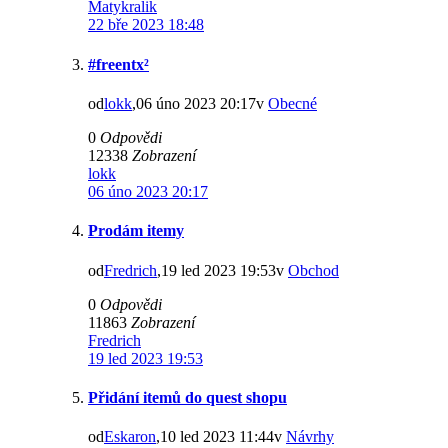
Matykralik
22 bře 2023 18:48
#freentx²
od
lokk
,06 úno 2023 20:17v
Obecné
0
Odpovědi
12338
Zobrazení
lokk
06 úno 2023 20:17
Prodám itemy
od
Fredrich
,19 led 2023 19:53v
Obchod
0
Odpovědi
11863
Zobrazení
Fredrich
19 led 2023 19:53
Přidání itemů do quest shopu
od
Eskaron
,10 led 2023 11:44v
Návrhy