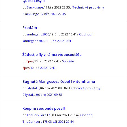
Quest Lesy II
od
Blackusage
,17 bře 2022 22:35v
Technické problémy
Blackusage
17 bře 2022 22:35
Prodám
od
Iamlegend3000
,19 úno 2022 16:41v
Obchod
Iamlegend3000
19 úno 2022 16:41
Žádost o fly v rámci videosoutěže
od
Epes
,10 led 2022 17:40v
Soutěže
Epes
10 led 2022 17:40
Bugnutá Mangosova čepel I v itemframu
od
C4ystaLL
,06 pro 2021 09:38v
Technické problémy
C4ystaLL
06 pro 2021 09:38
Koupím seidonův posel!
od
TheDarkLord173
,03 zář 2021 20:54v
Obchod
TheDarkLord173
03 zář 2021 20:54