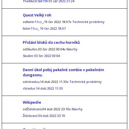
TheMin3rSkFTW
03 zář 2022 21:24
Quest Velký roh
od
failer11cz_
,19 čer 2022 18:07v
Technické problémy
failer11cz_
19 čer 2022 18:07
Přidání bloků do cechu horníků
od
Skuller
,03 čer 2022 00:04v
Návrhy
Skuller
03 čer 2022 00:04
Denní úkol pobij pekelné zombie v pekelném
dungeonu.
od
ctiradus
,14 dub 2022 11:33v
Technické problémy
ctiradus
14 dub 2022 11:33
Wikipedie
od
Židobraní
,04 dub 2022 23:10v
Návrhy
Židobraní
04 dub 2022 23:10