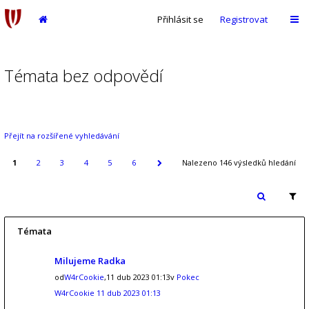
Přihlásit se
Registrovat
Témata bez odpovědí
Přejít na rozšířené vyhledávání
1
2
3
4
5
6
Nalezeno 146 výsledků hledání
Témata
Milujeme Radka
od
W4rCookie
,11 dub 2023 01:13v
Pokec
W4rCookie
11 dub 2023 01:13