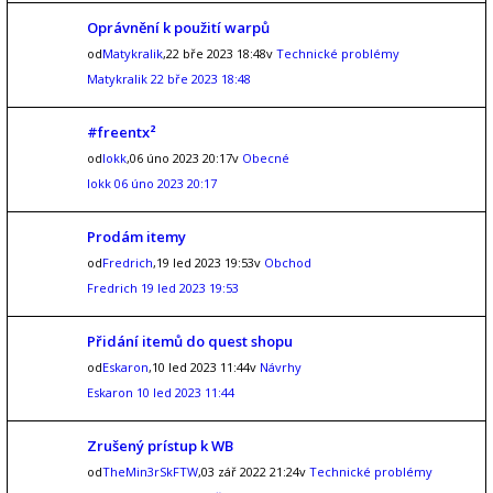
Oprávnění k použití warpů
od
Matykralik
,22 bře 2023 18:48v
Technické problémy
Matykralik
22 bře 2023 18:48
#freentx²
od
lokk
,06 úno 2023 20:17v
Obecné
lokk
06 úno 2023 20:17
Prodám itemy
od
Fredrich
,19 led 2023 19:53v
Obchod
Fredrich
19 led 2023 19:53
Přidání itemů do quest shopu
od
Eskaron
,10 led 2023 11:44v
Návrhy
Eskaron
10 led 2023 11:44
Zrušený prístup k WB
od
TheMin3rSkFTW
,03 zář 2022 21:24v
Technické problémy