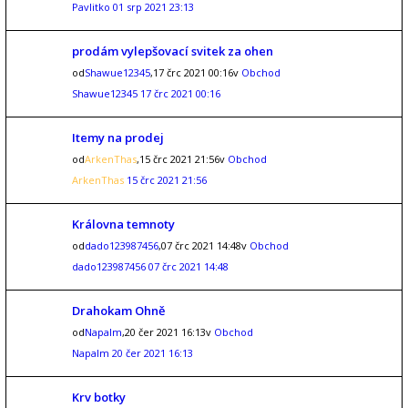
Pavlitko
01 srp 2021 23:13
prodám vylepšovací svitek za ohen
od
Shawue12345
,17 črc 2021 00:16v
Obchod
Shawue12345
17 črc 2021 00:16
Itemy na prodej
od
ArkenThas
,15 črc 2021 21:56v
Obchod
ArkenThas
15 črc 2021 21:56
Královna temnoty
od
dado123987456
,07 črc 2021 14:48v
Obchod
dado123987456
07 črc 2021 14:48
Drahokam Ohně
od
Napalm
,20 čer 2021 16:13v
Obchod
Napalm
20 čer 2021 16:13
Krv botky