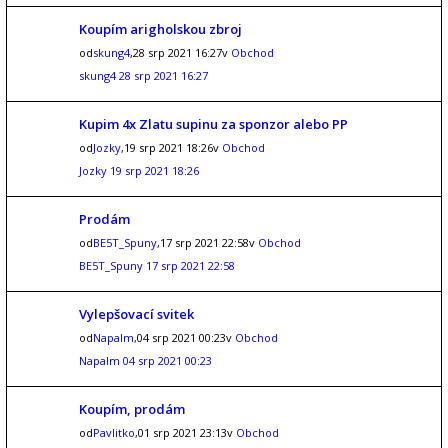
Koupím arigholskou zbroj
od
skung4
,28 srp 2021 16:27v
Obchod
skung4
28 srp 2021 16:27
Kupim 4x Zlatu supinu za sponzor alebo PP
od
Jozky
,19 srp 2021 18:26v
Obchod
Jozky
19 srp 2021 18:26
Prodám
od
BE5T_Spuny
,17 srp 2021 22:58v
Obchod
BE5T_Spuny
17 srp 2021 22:58
Vylepšovací svitek
od
Napalm
,04 srp 2021 00:23v
Obchod
Napalm
04 srp 2021 00:23
Koupím, prodám
od
Pavlitko
,01 srp 2021 23:13v
Obchod