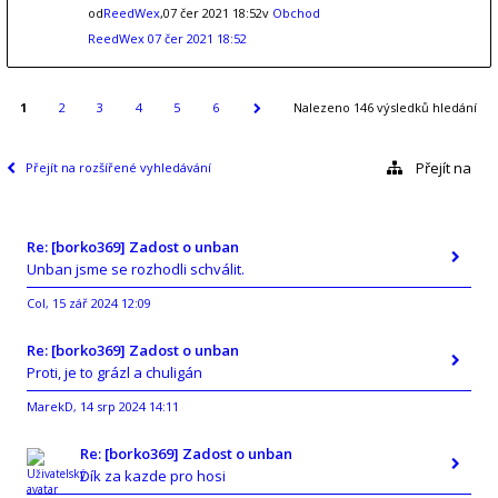
od
ReedWex
,07 čer 2021 18:52v
Obchod
ReedWex
07 čer 2021 18:52
1
2
3
4
5
6
Nalezeno 146 výsledků hledání
Přejít na
Přejít na rozšířené vyhledávání
Re: [borko369] Zadost o unban
Unban jsme se rozhodli schválit.
Col
15 zář 2024 12:09
,
Re: [borko369] Zadost o unban
Proti, je to grázl a chuligán
MarekD
14 srp 2024 14:11
,
Re: [borko369] Zadost o unban
Dík za kazde pro hosi