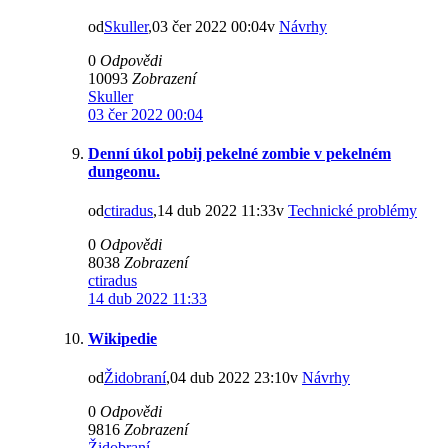
od
Skuller
,03 čer 2022 00:04v
Návrhy
0
Odpovědi
10093
Zobrazení
Skuller
03 čer 2022 00:04
Denní úkol pobij pekelné zombie v pekelném
dungeonu.
od
ctiradus
,14 dub 2022 11:33v
Technické problémy
0
Odpovědi
8038
Zobrazení
ctiradus
14 dub 2022 11:33
Wikipedie
od
Židobraní
,04 dub 2022 23:10v
Návrhy
0
Odpovědi
9816
Zobrazení
Židobraní