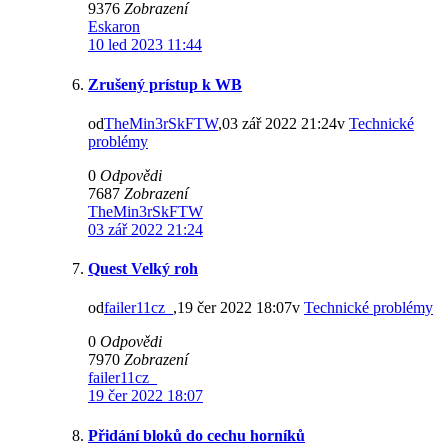
9376
Zobrazení
Eskaron
10 led 2023 11:44
Zrušený prístup k WB
od
TheMin3rSkFTW
,03 zář 2022 21:24v
Technické
problémy
0
Odpovědi
7687
Zobrazení
TheMin3rSkFTW
03 zář 2022 21:24
Quest Velký roh
od
failer11cz_
,19 čer 2022 18:07v
Technické problémy
0
Odpovědi
7970
Zobrazení
failer11cz_
19 čer 2022 18:07
Přidání bloků do cechu horníků