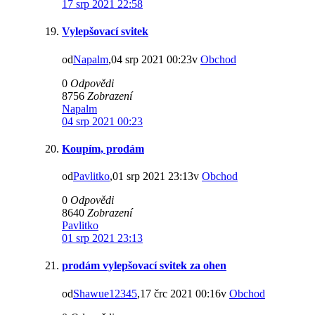
17 srp 2021 22:58
Vylepšovací svitek
od
Napalm
,04 srp 2021 00:23v
Obchod
0
Odpovědi
8756
Zobrazení
Napalm
04 srp 2021 00:23
Koupím, prodám
od
Pavlitko
,01 srp 2021 23:13v
Obchod
0
Odpovědi
8640
Zobrazení
Pavlitko
01 srp 2021 23:13
prodám vylepšovací svitek za ohen
od
Shawue12345
,17 črc 2021 00:16v
Obchod