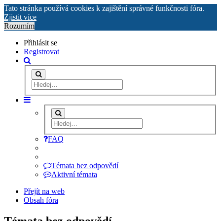
Tato stránka používá cookies k zajištění správné funkčnosti fóra.
Zjistit více
Rozumím
Přihlásit se
Registrovat
FAQ
Témata bez odpovědí
Aktivní témata
Přejít na web
Obsah fóra