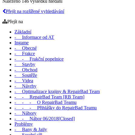
Nalezeno 146 výsledků hledání
Přejít na rozšířené vyhledávání
Přejít na
Základní
- Informace od AT
Ingame
- Obecné
- Frakce
- - Frakční popelnice
- Stavby
- Obchod
- Soutěže
- Videa
- Návrhy
- Optimalizace krajiny & RepairBad Team
- - RepairBad Team [RB Team]
- - - O RepairBad Teamu
- - - Přihlášky do RepairBad Teamu
- Nábory
- - Nábor 06/2018[Closed]
Problémy
- Bany & Jaily
- Soudní síň