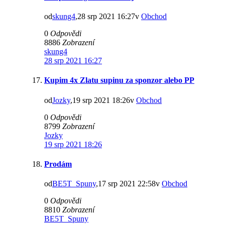
od
skung4
,28 srp 2021 16:27v
Obchod
0
Odpovědi
8886
Zobrazení
skung4
28 srp 2021 16:27
Kupim 4x Zlatu supinu za sponzor alebo PP
od
Jozky
,19 srp 2021 18:26v
Obchod
0
Odpovědi
8799
Zobrazení
Jozky
19 srp 2021 18:26
Prodám
od
BE5T_Spuny
,17 srp 2021 22:58v
Obchod
0
Odpovědi
8810
Zobrazení
BE5T_Spuny