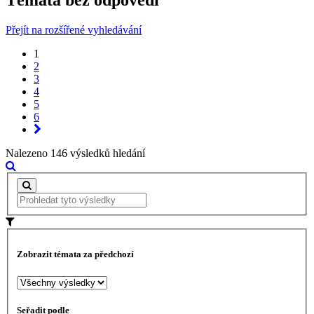
Témata bez odpovědí
Přejít na rozšířené vyhledávání
1
2
3
4
5
6
Nalezeno 146 výsledků hledání
Zobrazit témata za předchozí
Seřadit podle