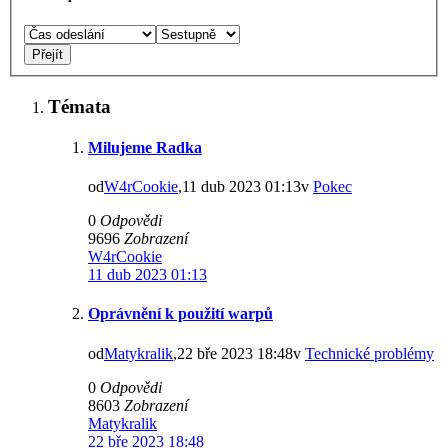
Témata
Milujeme Radka
od
W4rCookie
,11 dub 2023 01:13v
Pokec
0
Odpovědi
9696
Zobrazení
W4rCookie
11 dub 2023 01:13
Oprávnění k použití warpů
od
Matykralik
,22 bře 2023 18:48v
Technické problémy
0
Odpovědi
8603
Zobrazení
Matykralik
22 bře 2023 18:48