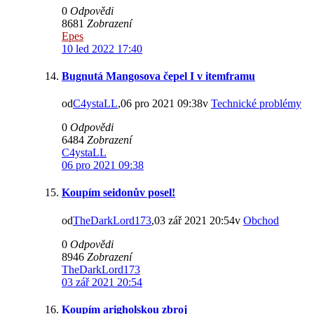
0
Odpovědi
8681
Zobrazení
Epes
10 led 2022 17:40
Bugnutá Mangosova čepel I v itemframu
od
C4ystaLL
,06 pro 2021 09:38v
Technické problémy
0
Odpovědi
6484
Zobrazení
C4ystaLL
06 pro 2021 09:38
Koupím seidonův posel!
od
TheDarkLord173
,03 zář 2021 20:54v
Obchod
0
Odpovědi
8946
Zobrazení
TheDarkLord173
03 zář 2021 20:54
Koupím arigholskou zbroj