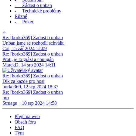
- Žádost o unban
- Technické problémy
Různé
- Pokec
Re: [borko369] Zadost o unban
Unban jsme se rozhodli schválit.
Col
,
15 zář 2024 12:09
Re: [borko369] Zadost o unban
Proti, je to grázl a chuligán
MarekD
,
14 srp 2024 14:11
Re: [borko369] Zadost o unban
Dík za kazde pro hosi
borko369
,
12 srp 2024 18:37
Re: [borko369] Zadost o unban
pro
Struage_
,
10 srp 2024 14:58
Přejít na web
Obsah fóra
FAQ
Tým