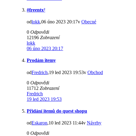
#freentx²
od
lokk
,06 úno 2023 20:17v
Obecné
0
Odpovědi
12196
Zobrazení
lokk
06 úno 2023 20:17
Prodám itemy
od
Fredrich
,19 led 2023 19:53v
Obchod
0
Odpovědi
11712
Zobrazení
Fredrich
19 led 2023 19:53
Přidání itemů do quest shopu
od
Eskaron
,10 led 2023 11:44v
Návrhy
0
Odpovědi