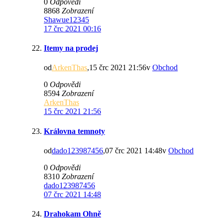
0
Odpovědi
8868
Zobrazení
Shawue12345
17 črc 2021 00:16
Itemy na prodej
od
ArkenThas
,15 črc 2021 21:56v
Obchod
0
Odpovědi
8594
Zobrazení
ArkenThas
15 črc 2021 21:56
Královna temnoty
od
dado123987456
,07 črc 2021 14:48v
Obchod
0
Odpovědi
8310
Zobrazení
dado123987456
07 črc 2021 14:48
Drahokam Ohně