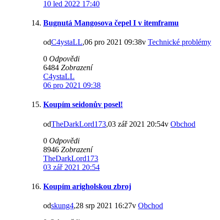
10 led 2022 17:40
Bugnutá Mangosova čepel I v itemframu
od
C4ystaLL
,06 pro 2021 09:38v
Technické problémy
0
Odpovědi
6484
Zobrazení
C4ystaLL
06 pro 2021 09:38
Koupím seidonův posel!
od
TheDarkLord173
,03 zář 2021 20:54v
Obchod
0
Odpovědi
8946
Zobrazení
TheDarkLord173
03 zář 2021 20:54
Koupím arigholskou zbroj
od
skung4
,28 srp 2021 16:27v
Obchod