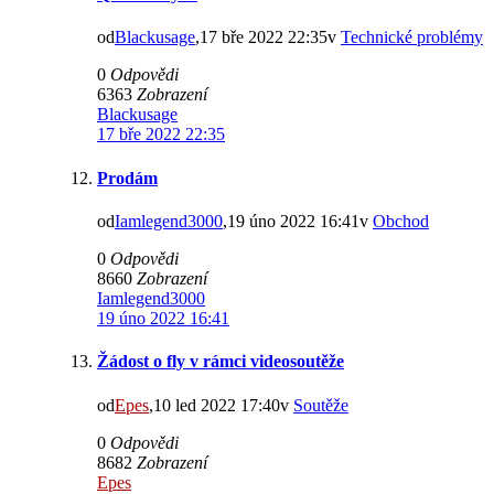
od
Blackusage
,17 bře 2022 22:35v
Technické problémy
0
Odpovědi
6363
Zobrazení
Blackusage
17 bře 2022 22:35
Prodám
od
Iamlegend3000
,19 úno 2022 16:41v
Obchod
0
Odpovědi
8660
Zobrazení
Iamlegend3000
19 úno 2022 16:41
Žádost o fly v rámci videosoutěže
od
Epes
,10 led 2022 17:40v
Soutěže
0
Odpovědi
8682
Zobrazení
Epes