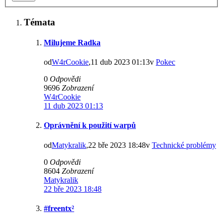
Témata
Milujeme Radka
od
W4rCookie
,11 dub 2023 01:13v
Pokec
0
Odpovědi
9696
Zobrazení
W4rCookie
11 dub 2023 01:13
Oprávnění k použití warpů
od
Matykralik
,22 bře 2023 18:48v
Technické problémy
0
Odpovědi
8604
Zobrazení
Matykralik
22 bře 2023 18:48
#freentx²