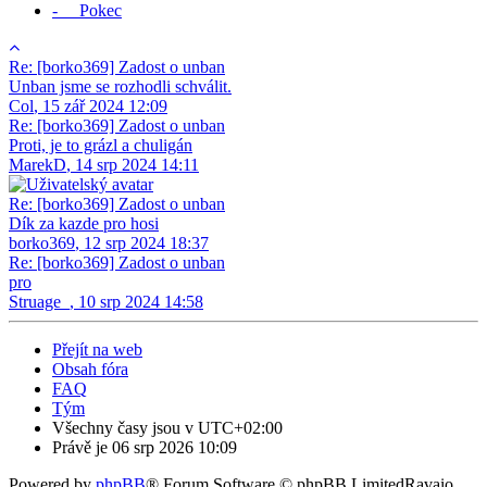
- Pokec
Re: [borko369] Zadost o unban
Unban jsme se rozhodli schválit.
Col
,
15 zář 2024 12:09
Re: [borko369] Zadost o unban
Proti, je to grázl a chuligán
MarekD
,
14 srp 2024 14:11
Re: [borko369] Zadost o unban
Dík za kazde pro hosi
borko369
,
12 srp 2024 18:37
Re: [borko369] Zadost o unban
pro
Struage_
,
10 srp 2024 14:58
Přejít na web
Obsah fóra
FAQ
Tým
Všechny časy jsou v
UTC+02:00
Právě je 06 srp 2026 10:09
Powered by
phpBB
® Forum Software © phpBB Limited
Ravaio