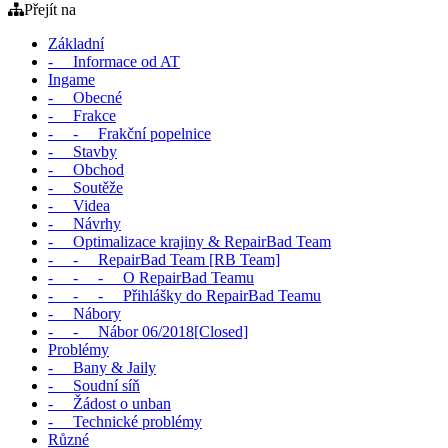
Přejít na
Základní
- Informace od AT
Ingame
- Obecné
- Frakce
- - Frakční popelnice
- Stavby
- Obchod
- Soutěže
- Videa
- Návrhy
- Optimalizace krajiny & RepairBad Team
- - RepairBad Team [RB Team]
- - - O RepairBad Teamu
- - - Přihlášky do RepairBad Teamu
- Nábory
- - Nábor 06/2018[Closed]
Problémy
- Bany & Jaily
- Soudní síň
- Žádost o unban
- Technické problémy
Různé