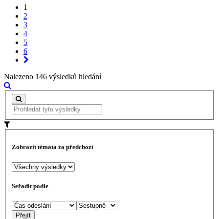
1
2
3
4
5
6
Nalezeno 146 výsledků hledání
Zobrazit témata za předchozí
Seřadit podle