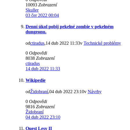
10093
Zobrazení
Skuller
03 čer 2022 00:04
Denní úkol pobij pekelné zombie v pekelném
dungeonu.
od
ctiradus
,14 dub 2022 11:33v
Technické problémy
0
Odpovědi
8038
Zobrazení
ctiradus
14 dub 2022 11:33
Wikipedie
od
Židobraní
,04 dub 2022 23:10v
Návrhy
0
Odpovědi
9816
Zobrazení
Židobraní
04 dub 2022 23:10
Quest Lesy II