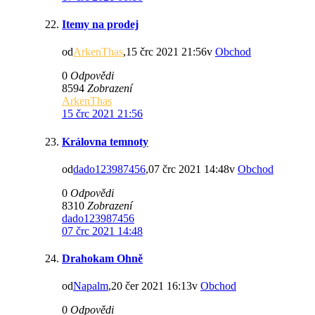
Itemy na prodej
od
ArkenThas
,15 črc 2021 21:56v
Obchod
0
Odpovědi
8594
Zobrazení
ArkenThas
15 črc 2021 21:56
Královna temnoty
od
dado123987456
,07 črc 2021 14:48v
Obchod
0
Odpovědi
8310
Zobrazení
dado123987456
07 črc 2021 14:48
Drahokam Ohně
od
Napalm
,20 čer 2021 16:13v
Obchod
0
Odpovědi