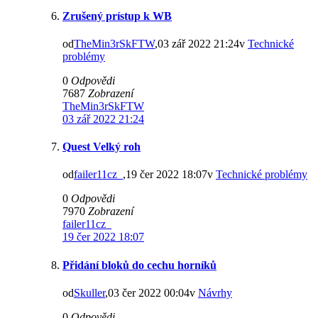
Zrušený prístup k WB
od
TheMin3rSkFTW
,03 zář 2022 21:24v
Technické
problémy
0
Odpovědi
7687
Zobrazení
TheMin3rSkFTW
03 zář 2022 21:24
Quest Velký roh
od
failer11cz_
,19 čer 2022 18:07v
Technické problémy
0
Odpovědi
7970
Zobrazení
failer11cz_
19 čer 2022 18:07
Přidání bloků do cechu horníků
od
Skuller
,03 čer 2022 00:04v
Návrhy
0
Odpovědi