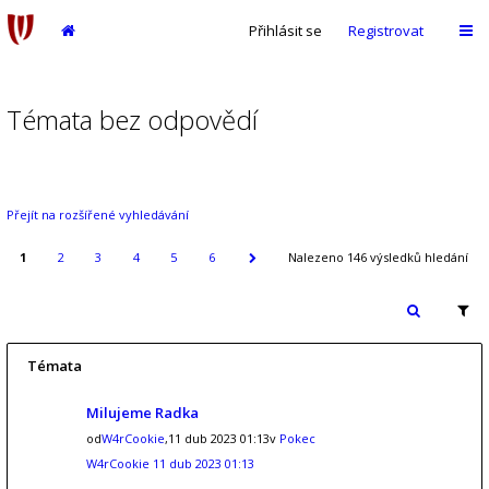
Přihlásit se
Registrovat
Témata bez odpovědí
Přejít na rozšířené vyhledávání
1
2
3
4
5
6
Nalezeno 146 výsledků hledání
Témata
Milujeme Radka
od
W4rCookie
,11 dub 2023 01:13v
Pokec
W4rCookie
11 dub 2023 01:13