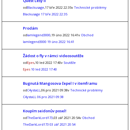
Quest Lesy II
od
Blackusage
,17 bře 2022 22:35v
Technické problémy
Blackusage
17 bře 2022 22:35
Prodám
od
Iamlegend3000
,19 úno 2022 16:41v
Obchod
Iamlegend3000
19 úno 2022 16:41
Žádost o fly v rámci videosoutěže
od
Epes
,10 led 2022 17:40v
Soutěže
Epes
10 led 2022 17:40
Bugnutá Mangosova čepel I v itemframu
od
C4ystaLL
,06 pro 2021 09:38v
Technické problémy
C4ystaLL
06 pro 2021 09:38
Koupím seidonův posel!
od
TheDarkLord173
,03 zář 2021 20:54v
Obchod
TheDarkLord173
03 zář 2021 20:54