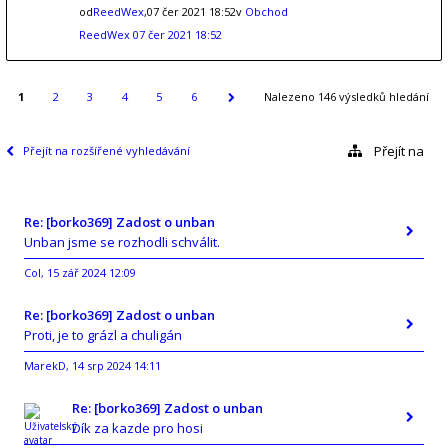
od
ReedWex
,07 čer 2021 18:52v
Obchod
ReedWex
07 čer 2021 18:52
1
2
3
4
5
6
Nalezeno 146 výsledků hledání
Přejít na
Přejít na rozšířené vyhledávání
Re: [borko369] Zadost o unban
Unban jsme se rozhodli schválit.
Col
15 zář 2024 12:09
,
Re: [borko369] Zadost o unban
Proti, je to grázl a chuligán
MarekD
14 srp 2024 14:11
,
Re: [borko369] Zadost o unban
Dík za kazde pro hosi