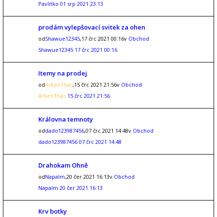
Pavlitko
01 srp 2021 23:13
prodám vylepšovací svitek za ohen
od
Shawue12345
,17 črc 2021 00:16v
Obchod
Shawue12345
17 črc 2021 00:16
Itemy na prodej
od
ArkenThas
,15 črc 2021 21:56v
Obchod
ArkenThas
15 črc 2021 21:56
Královna temnoty
od
dado123987456
,07 črc 2021 14:48v
Obchod
dado123987456
07 črc 2021 14:48
Drahokam Ohně
od
Napalm
,20 čer 2021 16:13v
Obchod
Napalm
20 čer 2021 16:13
Krv botky