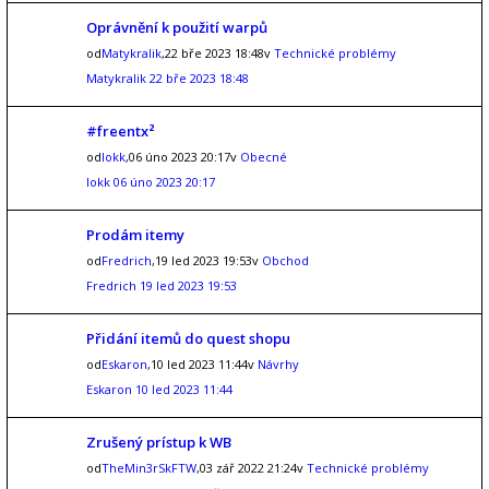
Oprávnění k použití warpů
od
Matykralik
,22 bře 2023 18:48v
Technické problémy
Matykralik
22 bře 2023 18:48
#freentx²
od
lokk
,06 úno 2023 20:17v
Obecné
lokk
06 úno 2023 20:17
Prodám itemy
od
Fredrich
,19 led 2023 19:53v
Obchod
Fredrich
19 led 2023 19:53
Přidání itemů do quest shopu
od
Eskaron
,10 led 2023 11:44v
Návrhy
Eskaron
10 led 2023 11:44
Zrušený prístup k WB
od
TheMin3rSkFTW
,03 zář 2022 21:24v
Technické problémy