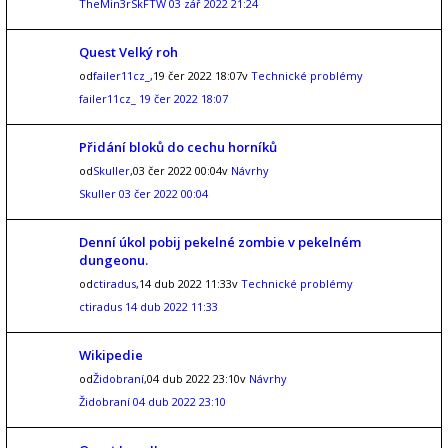
TheMin3rSkFTW
03 zář 2022 21:24
Quest Velký roh
od
failer11cz_
,19 čer 2022 18:07v
Technické problémy
failer11cz_
19 čer 2022 18:07
Přidání bloků do cechu horníků
od
Skuller
,03 čer 2022 00:04v
Návrhy
Skuller
03 čer 2022 00:04
Denní úkol pobij pekelné zombie v pekelném
dungeonu.
od
ctiradus
,14 dub 2022 11:33v
Technické problémy
ctiradus
14 dub 2022 11:33
Wikipedie
od
Židobraní
,04 dub 2022 23:10v
Návrhy
Židobraní
04 dub 2022 23:10