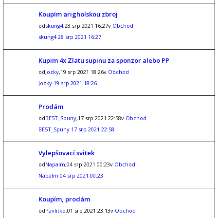
Koupím arigholskou zbroj
od
skung4
,28 srp 2021 16:27v
Obchod
skung4
28 srp 2021 16:27
Kupim 4x Zlatu supinu za sponzor alebo PP
od
Jozky
,19 srp 2021 18:26v
Obchod
Jozky
19 srp 2021 18:26
Prodám
od
BE5T_Spuny
,17 srp 2021 22:58v
Obchod
BE5T_Spuny
17 srp 2021 22:58
Vylepšovací svitek
od
Napalm
,04 srp 2021 00:23v
Obchod
Napalm
04 srp 2021 00:23
Koupím, prodám
od
Pavlitko
,01 srp 2021 23:13v
Obchod