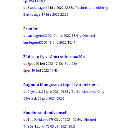
Quest Lesy II
od
Blackusage
,17 bře 2022 22:35v
Technické problémy
Blackusage
17 bře 2022 22:35
Prodám
od
Iamlegend3000
,19 úno 2022 16:41v
Obchod
Iamlegend3000
19 úno 2022 16:41
Žádost o fly v rámci videosoutěže
od
Epes
,10 led 2022 17:40v
Soutěže
Epes
10 led 2022 17:40
Bugnutá Mangosova čepel I v itemframu
od
C4ystaLL
,06 pro 2021 09:38v
Technické problémy
C4ystaLL
06 pro 2021 09:38
Koupím seidonův posel!
od
TheDarkLord173
,03 zář 2021 20:54v
Obchod
TheDarkLord173
03 zář 2021 20:54