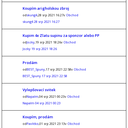
Koupím arigholskou zbroj
od
skung4
,28 srp 2021 16:27v
Obchod
skung4
28 srp 2021 16:27
Kupim 4x Zlatu supinu za sponzor alebo PP
od
Jozky
,19 srp 2021 18:26v
Obchod
Jozky
19 srp 2021 18:26
Prodám
od
BE5T_Spuny
,17 srp 2021 22:58v
Obchod
BE5T_Spuny
17 srp 2021 22:58
Vylepšovací svitek
od
Napalm
,04 srp 2021 00:23v
Obchod
Napalm
04 srp 2021 00:23
Koupím, prodám
od
Pavlitko
,01 srp 2021 23:13v
Obchod