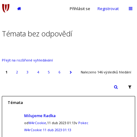
Přihlásit se
Registrovat
Témata bez odpovědí
Přejít na rozšířené vyhledávání
1
2
3
4
5
6
Nalezeno 146 výsledků hledání
Témata
Milujeme Radka
od
W4rCookie
,11 dub 2023 01:13v
Pokec
W4rCookie
11 dub 2023 01:13