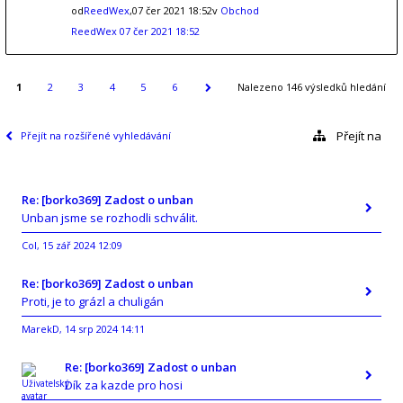
od
ReedWex
,07 čer 2021 18:52v
Obchod
ReedWex
07 čer 2021 18:52
1
2
3
4
5
6
Nalezeno 146 výsledků hledání
Přejít na
Přejít na rozšířené vyhledávání
Re: [borko369] Zadost o unban
Unban jsme se rozhodli schválit.
Col
15 zář 2024 12:09
,
Re: [borko369] Zadost o unban
Proti, je to grázl a chuligán
MarekD
14 srp 2024 14:11
,
Re: [borko369] Zadost o unban
Dík za kazde pro hosi