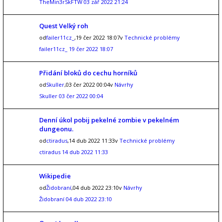
TheMin3rSkFTW
03 zář 2022 21:24
Quest Velký roh
od
failer11cz_
,19 čer 2022 18:07v
Technické problémy
failer11cz_
19 čer 2022 18:07
Přidání bloků do cechu horníků
od
Skuller
,03 čer 2022 00:04v
Návrhy
Skuller
03 čer 2022 00:04
Denní úkol pobij pekelné zombie v pekelném
dungeonu.
od
ctiradus
,14 dub 2022 11:33v
Technické problémy
ctiradus
14 dub 2022 11:33
Wikipedie
od
Židobraní
,04 dub 2022 23:10v
Návrhy
Židobraní
04 dub 2022 23:10