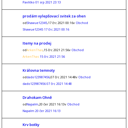
Pavlitko
01 srp 2021 23:13
prodám vylepšovací svitek za ohen
od
Shawue12345
,17 črc 2021 00:16v
Obchod
Shawue12345
17 črc 2021 00:16
Itemy na prodej
od
ArkenThas
,15 črc 2021 21:56v
Obchod
ArkenThas
15 črc 2021 21:56
Královna temnoty
od
dado123987456
,07 črc 2021 14:48v
Obchod
dado123987456
07 črc 2021 14:48
Drahokam Ohně
od
Napalm
,20 čer 2021 16:13v
Obchod
Napalm
20 čer 2021 16:13
Krv botky