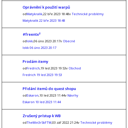
Oprávnění k použití warpů
od
Matykralik
,22 bře 2023 18:48v
Technické problémy
Matykralik
22 bře 2023 18:48
#freentx²
od
lokk
,06 úno 2023 20:17v
Obecné
lokk
06 úno 2023 20:17
Prodám itemy
od
Fredrich
,19 led 2023 19:53v
Obchod
Fredrich
19 led 2023 19:53
Přidání itemů do quest shopu
od
Eskaron
,10 led 2023 11:44v
Návrhy
Eskaron
10 led 2023 11:44
Zrušený prístup k WB
od
TheMin3rSkFTW
,03 zář 2022 21:24v
Technické problémy