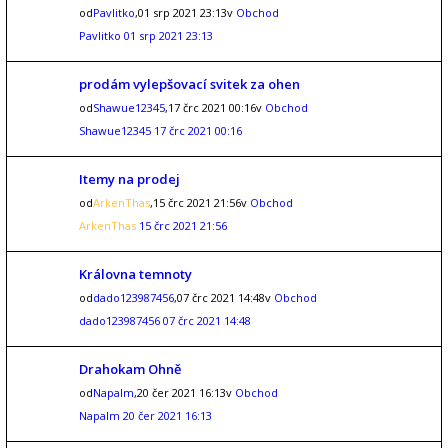
od
Pavlitko
,01 srp 2021 23:13v
Obchod
Pavlitko
01 srp 2021 23:13
prodám vylepšovací svitek za ohen
od
Shawue12345
,17 črc 2021 00:16v
Obchod
Shawue12345
17 črc 2021 00:16
Itemy na prodej
od
ArkenThas
,15 črc 2021 21:56v
Obchod
ArkenThas
15 črc 2021 21:56
Královna temnoty
od
dado123987456
,07 črc 2021 14:48v
Obchod
dado123987456
07 črc 2021 14:48
Drahokam Ohně
od
Napalm
,20 čer 2021 16:13v
Obchod
Napalm
20 čer 2021 16:13