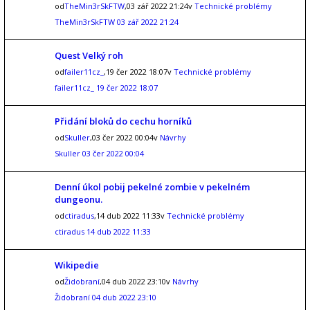
od
TheMin3rSkFTW
,03 zář 2022 21:24v
Technické problémy
TheMin3rSkFTW
03 zář 2022 21:24
Quest Velký roh
od
failer11cz_
,19 čer 2022 18:07v
Technické problémy
failer11cz_
19 čer 2022 18:07
Přidání bloků do cechu horníků
od
Skuller
,03 čer 2022 00:04v
Návrhy
Skuller
03 čer 2022 00:04
Denní úkol pobij pekelné zombie v pekelném
dungeonu.
od
ctiradus
,14 dub 2022 11:33v
Technické problémy
ctiradus
14 dub 2022 11:33
Wikipedie
od
Židobraní
,04 dub 2022 23:10v
Návrhy
Židobraní
04 dub 2022 23:10