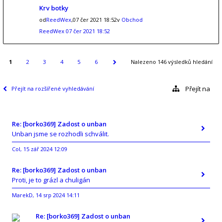
Krv botky
od
ReedWex
,07 čer 2021 18:52v
Obchod
ReedWex
07 čer 2021 18:52
1
2
3
4
5
6
Nalezeno 146 výsledků hledání
Přejít na
Přejít na rozšířené vyhledávání
Re: [borko369] Zadost o unban
Unban jsme se rozhodli schválit.
Col
15 zář 2024 12:09
,
Re: [borko369] Zadost o unban
Proti, je to grázl a chuligán
MarekD
14 srp 2024 14:11
,
Re: [borko369] Zadost o unban