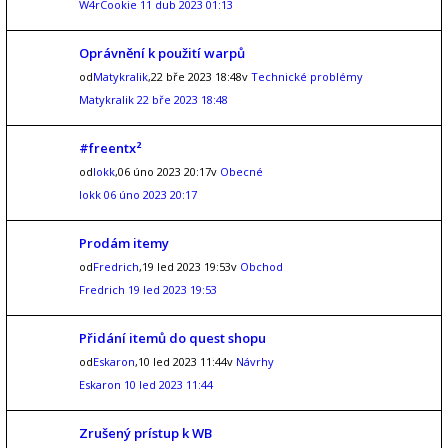
W4rCookie
11 dub 2023 01:13
Oprávnění k použití warpů
od
Matykralik
,22 bře 2023 18:48v
Technické problémy
Matykralik
22 bře 2023 18:48
#freentx²
od
lokk
,06 úno 2023 20:17v
Obecné
lokk
06 úno 2023 20:17
Prodám itemy
od
Fredrich
,19 led 2023 19:53v
Obchod
Fredrich
19 led 2023 19:53
Přidání itemů do quest shopu
od
Eskaron
,10 led 2023 11:44v
Návrhy
Eskaron
10 led 2023 11:44
Zrušený prístup k WB