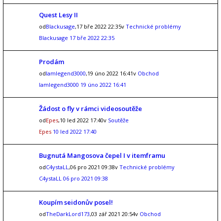
Quest Lesy II
od
Blackusage
,17 bře 2022 22:35v
Technické problémy
Blackusage
17 bře 2022 22:35
Prodám
od
Iamlegend3000
,19 úno 2022 16:41v
Obchod
Iamlegend3000
19 úno 2022 16:41
Žádost o fly v rámci videosoutěže
od
Epes
,10 led 2022 17:40v
Soutěže
Epes
10 led 2022 17:40
Bugnutá Mangosova čepel I v itemframu
od
C4ystaLL
,06 pro 2021 09:38v
Technické problémy
C4ystaLL
06 pro 2021 09:38
Koupím seidonův posel!
od
TheDarkLord173
,03 zář 2021 20:54v
Obchod