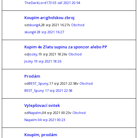
TheDarkLord173
03 zář 2021 20:54
Koupím arigholskou zbroj
od
skung4
,28 srp 2021 16:27v
Obchod
skung4
28 srp 2021 16:27
Kupim 4x Zlatu supinu za sponzor alebo PP
od
Jozky
,19 srp 2021 18:26v
Obchod
Jozky
19 srp 2021 18:26
Prodám
od
BE5T_Spuny
,17 srp 2021 22:58v
Obchod
BE5T_Spuny
17 srp 2021 22:58
Vylepšovací svitek
od
Napalm
,04 srp 2021 00:23v
Obchod
Napalm
04 srp 2021 00:23
Koupím, prodám