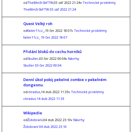
od
TheMin3rSkFTW
,03 zář 2022 21:24v
Technické problémy
TheMin3rSkFTW
03 zář 2022 21:24
Quest Velký roh
od
failer11cz_
,19 čer 2022 18:07v
Technické problémy
failer11cz_
19 čer 2022 18:07
Přidání bloků do cechu horníků
od
Skuller
,03 čer 2022 00:04v
Návrhy
Skuller
03 čer 2022 00:04
Denní úkol pobij pekelné zombie v pekelném
dungeonu.
od
ctiradus
,14 dub 2022 11:33v
Technické problémy
ctiradus
14 dub 2022 11:33
Wikipedie
od
Židobraní
,04 dub 2022 23:10v
Návrhy
Židobraní
04 dub 2022 23:10