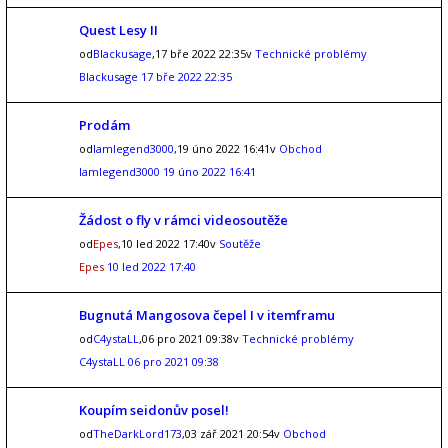
Quest Lesy II
od
Blackusage
,17 bře 2022 22:35v
Technické problémy
Blackusage
17 bře 2022 22:35
Prodám
od
Iamlegend3000
,19 úno 2022 16:41v
Obchod
Iamlegend3000
19 úno 2022 16:41
Žádost o fly v rámci videosoutěže
od
Epes
,10 led 2022 17:40v
Soutěže
Epes
10 led 2022 17:40
Bugnutá Mangosova čepel I v itemframu
od
C4ystaLL
,06 pro 2021 09:38v
Technické problémy
C4ystaLL
06 pro 2021 09:38
Koupím seidonův posel!
od
TheDarkLord173
,03 zář 2021 20:54v
Obchod