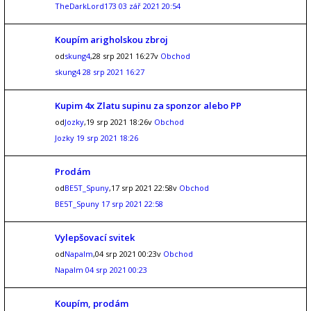
TheDarkLord173
03 zář 2021 20:54
Koupím arigholskou zbroj
od
skung4
,28 srp 2021 16:27v
Obchod
skung4
28 srp 2021 16:27
Kupim 4x Zlatu supinu za sponzor alebo PP
od
Jozky
,19 srp 2021 18:26v
Obchod
Jozky
19 srp 2021 18:26
Prodám
od
BE5T_Spuny
,17 srp 2021 22:58v
Obchod
BE5T_Spuny
17 srp 2021 22:58
Vylepšovací svitek
od
Napalm
,04 srp 2021 00:23v
Obchod
Napalm
04 srp 2021 00:23
Koupím, prodám