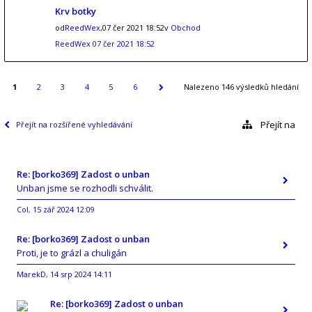
Krv botky
od
ReedWex
,07 čer 2021 18:52v
Obchod
ReedWex
07 čer 2021 18:52
1
2
3
4
5
6
Nalezeno 146 výsledků hledání
Přejít na
Přejít na rozšířené vyhledávání
Re: [borko369] Zadost o unban
Unban jsme se rozhodli schválit.
Col
15 zář 2024 12:09
,
Re: [borko369] Zadost o unban
Proti, je to grázl a chuligán
MarekD
14 srp 2024 14:11
,
Re: [borko369] Zadost o unban