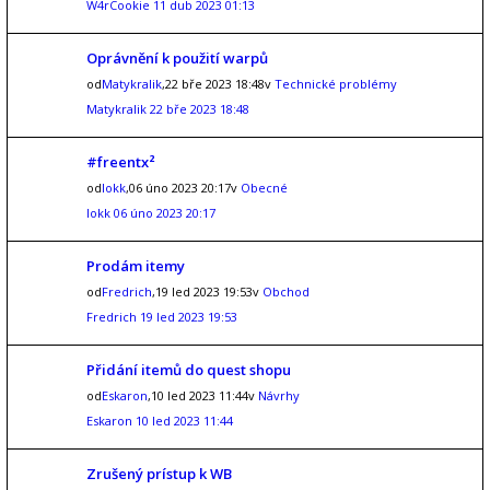
W4rCookie
11 dub 2023 01:13
Oprávnění k použití warpů
od
Matykralik
,22 bře 2023 18:48v
Technické problémy
Matykralik
22 bře 2023 18:48
#freentx²
od
lokk
,06 úno 2023 20:17v
Obecné
lokk
06 úno 2023 20:17
Prodám itemy
od
Fredrich
,19 led 2023 19:53v
Obchod
Fredrich
19 led 2023 19:53
Přidání itemů do quest shopu
od
Eskaron
,10 led 2023 11:44v
Návrhy
Eskaron
10 led 2023 11:44
Zrušený prístup k WB