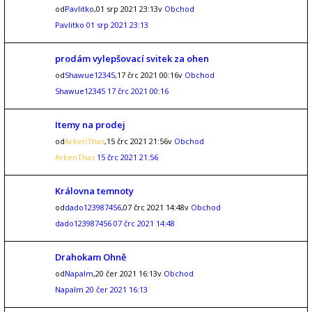
od
Pavlitko
,01 srp 2021 23:13v
Obchod
Pavlitko
01 srp 2021 23:13
prodám vylepšovací svitek za ohen
od
Shawue12345
,17 črc 2021 00:16v
Obchod
Shawue12345
17 črc 2021 00:16
Itemy na prodej
od
ArkenThas
,15 črc 2021 21:56v
Obchod
ArkenThas
15 črc 2021 21:56
Královna temnoty
od
dado123987456
,07 črc 2021 14:48v
Obchod
dado123987456
07 črc 2021 14:48
Drahokam Ohně
od
Napalm
,20 čer 2021 16:13v
Obchod
Napalm
20 čer 2021 16:13