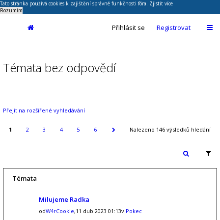
Tato stránka používá cookies k zajištění správné funkčnosti fóra.
Zjistit více
Rozumím
Přihlásit se
Registrovat
Témata bez odpovědí
Přejít na rozšířené vyhledávání
1
2
3
4
5
6
Nalezeno 146 výsledků hledání
Témata
Milujeme Radka
od
W4rCookie
,11 dub 2023 01:13v
Pokec