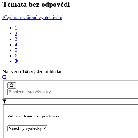
Témata bez odpovědí
Přejít na rozšířené vyhledávání
1
2
3
4
5
6
Nalezeno 146 výsledků hledání
Zobrazit témata za předchozí