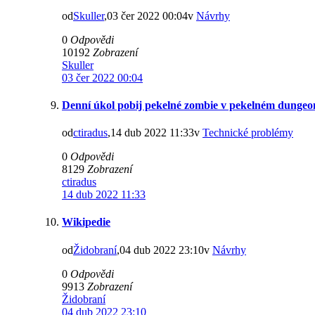
od
Skuller
,03 čer 2022 00:04v
Návrhy
0
Odpovědi
10192
Zobrazení
Skuller
03 čer 2022 00:04
Denní úkol pobij pekelné zombie v pekelném dungeo
od
ctiradus
,14 dub 2022 11:33v
Technické problémy
0
Odpovědi
8129
Zobrazení
ctiradus
14 dub 2022 11:33
Wikipedie
od
Židobraní
,04 dub 2022 23:10v
Návrhy
0
Odpovědi
9913
Zobrazení
Židobraní
04 dub 2022 23:10