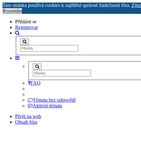
Tato stránka používá cookies k zajištění správné funkčnosti fóra.
Zjist
Rozumím
Přihlásit se
Registrovat
FAQ
Témata bez odpovědí
Aktivní témata
Přejít na web
Obsah fóra