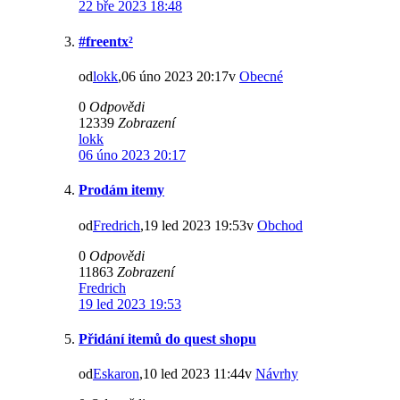
22 bře 2023 18:48
#freentx²
od
lokk
,06 úno 2023 20:17v
Obecné
0
Odpovědi
12339
Zobrazení
lokk
06 úno 2023 20:17
Prodám itemy
od
Fredrich
,19 led 2023 19:53v
Obchod
0
Odpovědi
11863
Zobrazení
Fredrich
19 led 2023 19:53
Přidání itemů do quest shopu
od
Eskaron
,10 led 2023 11:44v
Návrhy