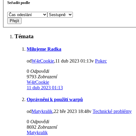
Seřadit podle
Témata
Milujeme Radka
od
W4rCookie
,11 dub 2023 01:13v
Pokec
0
Odpovědi
9793
Zobrazení
W4rCookie
11 dub 2023 01:13
Oprávnění k použití warpů
od
Matykralik
,22 bře 2023 18:48v
Technické problémy
0
Odpovědi
8692
Zobrazení
Matykralik