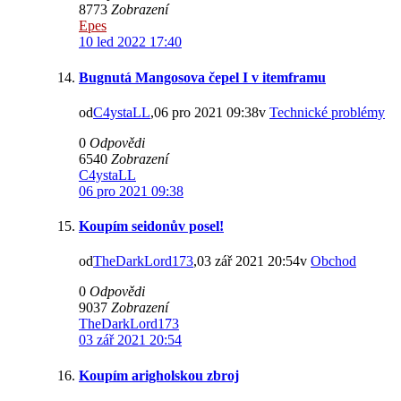
8773
Zobrazení
Epes
10 led 2022 17:40
Bugnutá Mangosova čepel I v itemframu
od
C4ystaLL
,06 pro 2021 09:38v
Technické problémy
0
Odpovědi
6540
Zobrazení
C4ystaLL
06 pro 2021 09:38
Koupím seidonův posel!
od
TheDarkLord173
,03 zář 2021 20:54v
Obchod
0
Odpovědi
9037
Zobrazení
TheDarkLord173
03 zář 2021 20:54
Koupím arigholskou zbroj