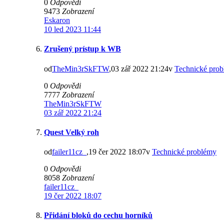
0
Odpovědi
9473
Zobrazení
Eskaron
10 led 2023 11:44
Zrušený prístup k WB
od
TheMin3rSkFTW
,03 zář 2022 21:24v
Technické pro
0
Odpovědi
7777
Zobrazení
TheMin3rSkFTW
03 zář 2022 21:24
Quest Velký roh
od
failer11cz_
,19 čer 2022 18:07v
Technické problémy
0
Odpovědi
8058
Zobrazení
failer11cz_
19 čer 2022 18:07
Přidání bloků do cechu horníků