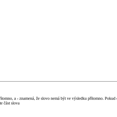
řítomno, a
-
znamená, že slovo nemá být ve výsledku přítomno. Pokud ch
te část slova