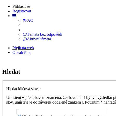
Přihlásit se
Registrovat
FAQ
Témata bez odpovědí
Aktivní témata
Přejít na web
Obsah fóra
Hledat
Hledat klíčová slova:
Umístění
+
před slovem znamená, že slovo musí být ve výsledku p
slov, umístěte je do závorek oddělené znakem
|
. Použitím * nahradí