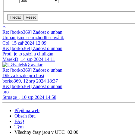
Re: [borko369] Zadost o unban
Unban jsme se rozhodli schválit.
Col
,
15 zář 2024 12:09
Re: [borko369] Zadost o unban
Proti, je to grázl a chuligán
MarekD
,
14 srp 2024 14:11
Re: [borko369] Zadost o unban
Dík za kazde pro hosi
borko369
,
12 srp 2024 18:37
Re: [borko369] Zadost o unban
pro
Struage_
,
10 srp 2024 14:58
Přejít na web
Obsah fóra
FAQ
Tým
Všechny časy jsou v
UTC+02:00