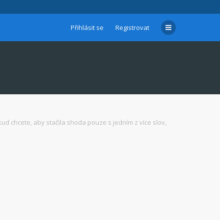
Přihlásit se
Registrovat
d chcete, aby stačila shoda pouze s jedním z více slov,