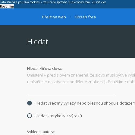
Tato stránka používá cookies k zajištění správné funkčnosti fóra.
Zjistit více
Rozumím
Přejít na web
Obsah fóra
Hledat
Hledat klíčová slova:
Umístění
+
před slovem znamená, že slovo musí být ve výs
umístěte je do závorek oddělené znakem
|
. Použitím * nah
Hledat všechny výrazy nebo přesnou shodu s dotaze
Hledat kterýkoliv z výrazů
Vyhledat autora: