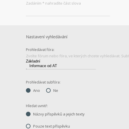
Zadáním * nahradíte část slova
Nastavení vyhledávání
Prohledávat fóra:
Zvolte fórum nebo fóra, ve kterých chcete vyhledávat. Sub
Prohledávat subfóra:
Ano
Ne
Hledat uvnitř:
Názvy příspěvků a jejich texty
Pouze text příspěvku