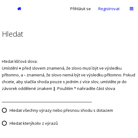
Přihlásit se
Registrovat
Hledat
Hledat klíčová slova:
Umístění
+
před slovem znamená, že slovo musí být ve výsledku
přítomno, a
-
znamená, že slovo nemá být ve výsledku přítomno. Pokud
chcete, aby stačila shoda pouze s jedním z více slov, umístěte je do
závorek oddělené znakem
|
. Použitím * nahradíte část slova
Hledat všechny výrazy nebo přesnou shodu s dotazem
Hledat kterýkoliv z výrazů