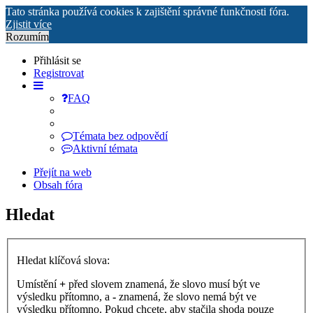
Tato stránka používá cookies k zajištění správné funkčnosti fóra.
Zjistit více
Rozumím
Přihlásit se
Registrovat
FAQ
Témata bez odpovědí
Aktivní témata
Přejít na web
Obsah fóra
Hledat
Hledat klíčová slova:
Umístění
+
před slovem znamená, že slovo musí být ve
výsledku přítomno, a
-
znamená, že slovo nemá být ve
výsledku přítomno. Pokud chcete, aby stačila shoda pouze