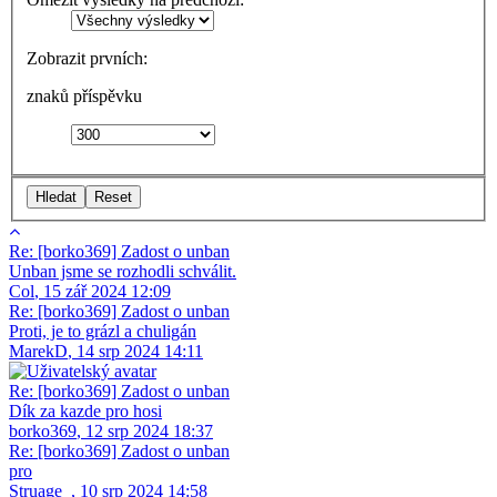
Zobrazit prvních:
znaků příspěvku
Re: [borko369] Zadost o unban
Unban jsme se rozhodli schválit.
Col
,
15 zář 2024 12:09
Re: [borko369] Zadost o unban
Proti, je to grázl a chuligán
MarekD
,
14 srp 2024 14:11
Re: [borko369] Zadost o unban
Dík za kazde pro hosi
borko369
,
12 srp 2024 18:37
Re: [borko369] Zadost o unban
pro
Struage_
,
10 srp 2024 14:58