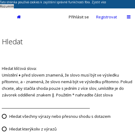
Tato stránka používá cookies k zajištění správné funkčnosti fóra.
Zjistit více
Rozumím
Přihlásit se
Registrovat
Hledat
Hledat klíčová slova:
Umístění
+
před slovem znamená, že slovo musí být ve výsledku
přítomno, a
-
znamená, že slovo nemá být ve výsledku přítomno. Pokud
chcete, aby stačila shoda pouze s jedním z více slov, umístěte je do
závorek oddělené znakem
|
. Použitím * nahradíte část slova
Hledat všechny výrazy nebo přesnou shodu s dotazem
Hledat kterýkoliv z výrazů