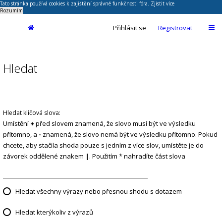
Tato stránka používá cookies k zajištění správné funkčnosti fóra.
Zjistit více
Rozumím
Přihlásit se
Registrovat
Hledat
Hledat klíčová slova:
Umístění
+
před slovem znamená, že slovo musí být ve výsledku
přítomno, a
-
znamená, že slovo nemá být ve výsledku přítomno. Pokud
chcete, aby stačila shoda pouze s jedním z více slov, umístěte je do
závorek oddělené znakem
|
. Použitím * nahradíte část slova
Hledat všechny výrazy nebo přesnou shodu s dotazem
Hledat kterýkoliv z výrazů