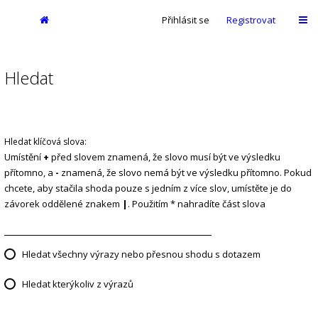
Přihlásit se
Registrovat
Hledat
Hledat klíčová slova:
Umístění
+
před slovem znamená, že slovo musí být ve výsledku
přítomno, a
-
znamená, že slovo nemá být ve výsledku přítomno. Pokud
chcete, aby stačila shoda pouze s jedním z více slov, umístěte je do
závorek oddělené znakem
|
. Použitím * nahradíte část slova
Hledat všechny výrazy nebo přesnou shodu s dotazem
Hledat kterýkoliv z výrazů