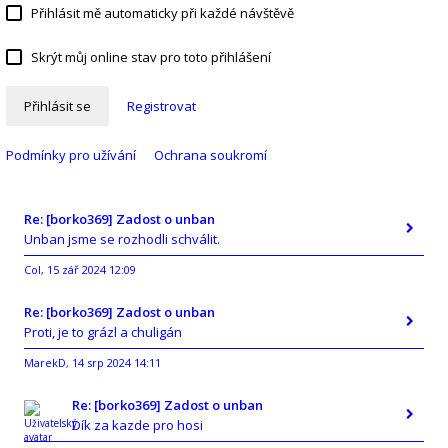
Přihlásit mě automaticky při každé návštěvě
Skrýt můj online stav pro toto přihlášení
Přihlásit se
Registrovat
Podmínky pro užívání
Ochrana soukromí
Re: [borko369] Zadost o unban
Unban jsme se rozhodli schválit.
Col
15 zář 2024 12:09
,
Re: [borko369] Zadost o unban
Proti, je to grázl a chuligán
MarekD
14 srp 2024 14:11
,
Re: [borko369] Zadost o unban
Dík za kazde pro hosi