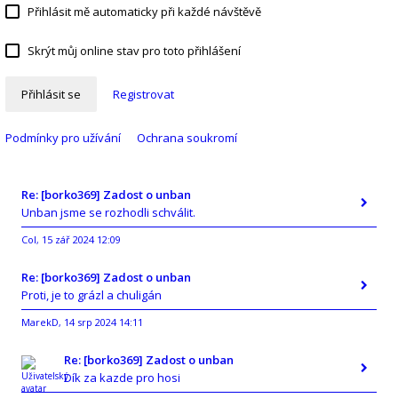
Přihlásit mě automaticky při každé návštěvě
Skrýt můj online stav pro toto přihlášení
Přihlásit se
Registrovat
Podmínky pro užívání
Ochrana soukromí
Re: [borko369] Zadost o unban
Unban jsme se rozhodli schválit.
Col
15 zář 2024 12:09
,
Re: [borko369] Zadost o unban
Proti, je to grázl a chuligán
MarekD
14 srp 2024 14:11
,
Re: [borko369] Zadost o unban
Dík za kazde pro hosi