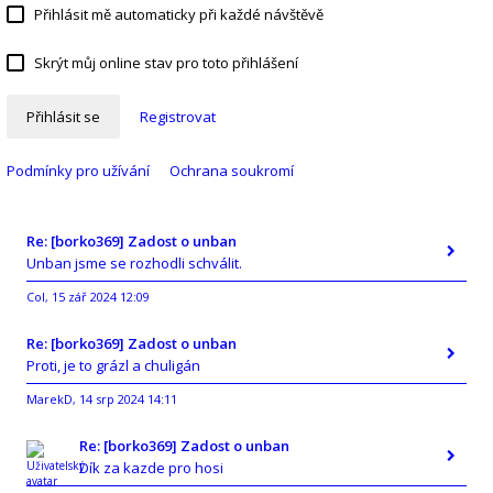
Přihlásit mě automaticky při každé návštěvě
Skrýt můj online stav pro toto přihlášení
Přihlásit se
Registrovat
Podmínky pro užívání
Ochrana soukromí
Re: [borko369] Zadost o unban
Unban jsme se rozhodli schválit.
Col
15 zář 2024 12:09
,
Re: [borko369] Zadost o unban
Proti, je to grázl a chuligán
MarekD
14 srp 2024 14:11
,
Re: [borko369] Zadost o unban
Dík za kazde pro hosi