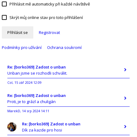
Přihlásit mě automaticky při každé návštěvě
Skrýt můj online stav pro toto přihlášení
Přihlásit se
Registrovat
Podmínky pro užívání
Ochrana soukromí
Re: [borko369] Zadost o unban
Unban jsme se rozhodli schválit.
Col
15 zář 2024 12:09
,
Re: [borko369] Zadost o unban
Proti, je to grázl a chuligán
MarekD
14 srp 2024 14:11
,
Re: [borko369] Zadost o unban
Dík za kazde pro hosi