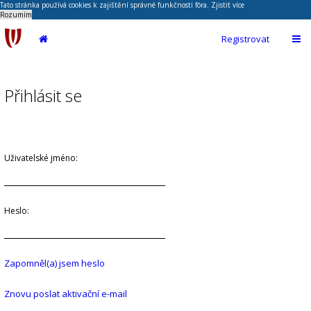
Tato stránka používá cookies k zajištění správné funkčnosti fóra.
Zjistit více
Rozumím
Registrovat
Přihlásit se
Uživatelské jméno:
Heslo:
Zapomněl(a) jsem heslo
Znovu poslat aktivační e-mail