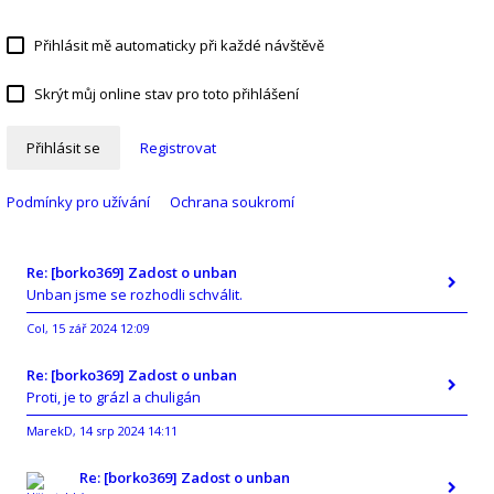
Přihlásit mě automaticky při každé návštěvě
Skrýt můj online stav pro toto přihlášení
Přihlásit se
Registrovat
Podmínky pro užívání
Ochrana soukromí
Re: [borko369] Zadost o unban
Unban jsme se rozhodli schválit.
Col
15 zář 2024 12:09
,
Re: [borko369] Zadost o unban
Proti, je to grázl a chuligán
MarekD
14 srp 2024 14:11
,
Re: [borko369] Zadost o unban