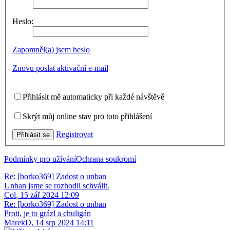
Heslo:
Zapomněl(a) jsem heslo
Znovu poslat aktivační e-mail
Přihlásit mě automaticky při každé návštěvě
Skrýt můj online stav pro toto přihlášení
Registrovat
Přihlásit se
Podmínky pro užívání
Ochrana soukromí
Re: [borko369] Zadost o unban
Unban jsme se rozhodli schválit.
Col
,
15 zář 2024 12:09
Re: [borko369] Zadost o unban
Proti, je to grázl a chuligán
MarekD
,
14 srp 2024 14:11