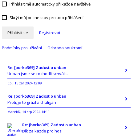
Přihlásit mě automaticky při každé návštěvě
Skrýt můj online stav pro toto přihlášení
Přihlásit se
Registrovat
Podmínky pro užívání
Ochrana soukromí
Re: [borko369] Zadost o unban
Unban jsme se rozhodli schválit.
Col
15 zář 2024 12:09
,
Re: [borko369] Zadost o unban
Proti, je to grázl a chuligán
MarekD
14 srp 2024 14:11
,
Re: [borko369] Zadost o unban
Dík za kazde pro hosi