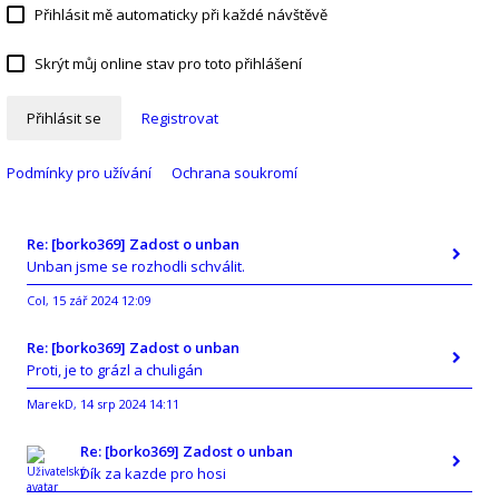
Přihlásit mě automaticky při každé návštěvě
Skrýt můj online stav pro toto přihlášení
Přihlásit se
Registrovat
Podmínky pro užívání
Ochrana soukromí
Re: [borko369] Zadost o unban
Unban jsme se rozhodli schválit.
Col
15 zář 2024 12:09
,
Re: [borko369] Zadost o unban
Proti, je to grázl a chuligán
MarekD
14 srp 2024 14:11
,
Re: [borko369] Zadost o unban
Dík za kazde pro hosi