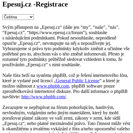
Epesuj.cz -Registrace
Svým přístupem na „Epesuj.cz“ (dále jen “my”, “naše”, “nás”,
“Epesuj.cz”, “https://www.epesuj.cz/forum”), souhlasíte
s následujícími podmínkami. Pokud nesouhlasíte, neprodleně
opusťte „Epesuj.cz“, nevstupujte na něj a nepoužívejte jej.
Vyhrazujeme si právo tyto podmínky kdykoliv změnit a učiníme vše
potřebné pro to, abychom vás o této změně informovali. Přesto je
rozumné tyto podmínky průběžně sledovat vzhledem k tomu, že
používáním „Epesuj.cz“ s nimi souhlasíte.
Naše fóra beží na systému phpBB, což je řešení internetového fóra,
které je vydané pod licencí „
General Public License
“ a které je
možno stáhnout z
www.phpbb.com
. phpBB software pouze
zprostředkovává internetové diskuze. Pro další informace o phpBB
navštivte:
http://www.phpbb.com/
.
Zavazujete se nepřispívat na fórum pohoršujícím, hanlivým,
nevhodným, vulgárním nebo jiným materiálem, který by mohl
porušovat platné zákony ve vaší zemi, zákony v zemi, kde sídlí
„Epesuj.cz“, nebo platné mezinárodní právo. Tato činnost může vést
k okamžitému a trvalému vykázání z fóra a/nebo upozornění vašeho