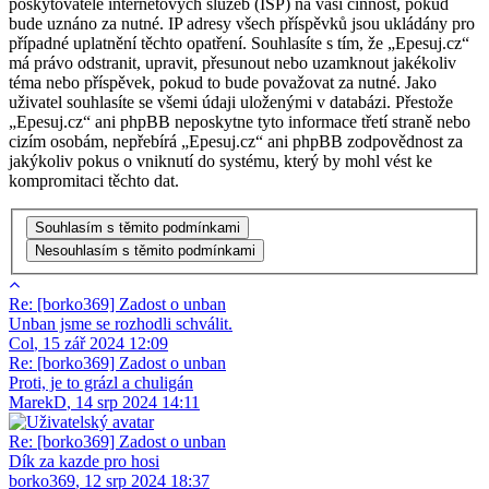
poskytovatele internetových služeb (ISP) na vaši činnost, pokud
bude uznáno za nutné. IP adresy všech příspěvků jsou ukládány pro
případné uplatnění těchto opatření. Souhlasíte s tím, že „Epesuj.cz“
má právo odstranit, upravit, přesunout nebo uzamknout jakékoliv
téma nebo příspěvek, pokud to bude považovat za nutné. Jako
uživatel souhlasíte se všemi údaji uloženými v databázi. Přestože
„Epesuj.cz“ ani phpBB neposkytne tyto informace třetí straně nebo
cizím osobám, nepřebírá „Epesuj.cz“ ani phpBB zodpovědnost za
jakýkoliv pokus o vniknutí do systému, který by mohl vést ke
kompromitaci těchto dat.
Re: [borko369] Zadost o unban
Unban jsme se rozhodli schválit.
Col
,
15 zář 2024 12:09
Re: [borko369] Zadost o unban
Proti, je to grázl a chuligán
MarekD
,
14 srp 2024 14:11
Re: [borko369] Zadost o unban
Dík za kazde pro hosi
borko369
,
12 srp 2024 18:37