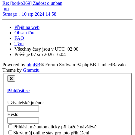
Re: [borko369] Zadost o unban
pro
Struage_
,
10 srp 2024 14:58
Přejít na web
Obsah fóra
FAQ
Tým
Všechny časy jsou v
UTC+02:00
Právě je 07 srp 2026 16:04
Powered by
phpBB
® Forum Software © phpBB Limited
Ravaio
Theme by
Gramziu
Přihlásit se
Uživatelské jméno:
Heslo:
Přihlásit mě automaticky při každé návštěvě
Skrýt můj online stav pro toto přihlášení