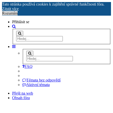
Tato stránka používá cookies k zajištění správné funkčnosti fóra.
Zjistit více
Rozumím
Přihlásit se
FAQ
Témata bez odpovědí
Aktivní témata
Přejít na web
Obsah fóra