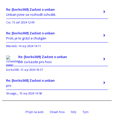
Re: [borko369] Zadost o unban
Unban jsme se rozhodli schválit.
Col
15 zář 2024 12:09
,
Re: [borko369] Zadost o unban
Proti, je to grázl a chuligán
MarekD
14 srp 2024 14:11
,
Re: [borko369] Zadost o unban
Dík za kazde pro hosi
borko369
12 srp 2024 18:37
,
Re: [borko369] Zadost o unban
pro
Struage_
10 srp 2024 14:58
,
Přejít na web
Obsah fóra
FAQ
Tým