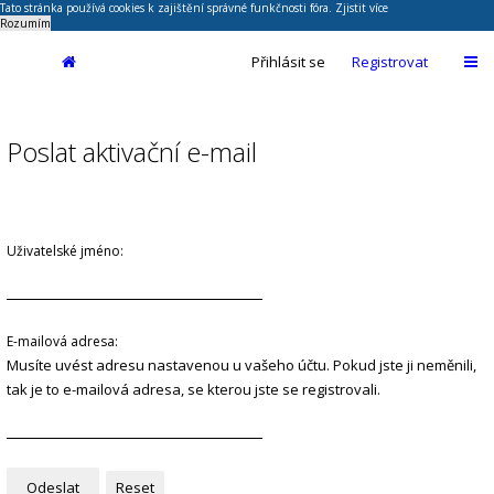
Tato stránka používá cookies k zajištění správné funkčnosti fóra.
Zjistit více
Rozumím
Přihlásit se
Registrovat
Poslat aktivační e-mail
Uživatelské jméno:
E-mailová adresa:
Musíte uvést adresu nastavenou u vašeho účtu. Pokud jste ji neměnili,
tak je to e-mailová adresa, se kterou jste se registrovali.