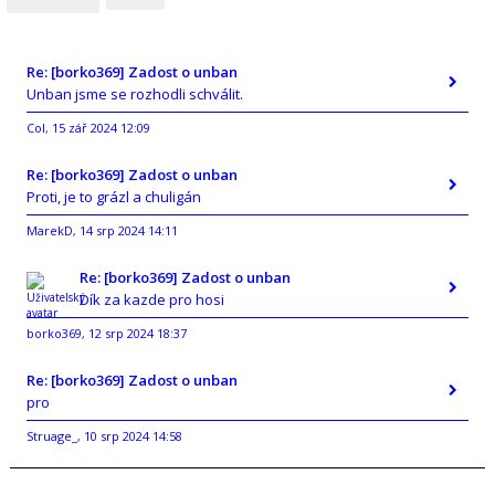
Re: [borko369] Zadost o unban
Unban jsme se rozhodli schválit.
Col
15 zář 2024 12:09
,
Re: [borko369] Zadost o unban
Proti, je to grázl a chuligán
MarekD
14 srp 2024 14:11
,
Re: [borko369] Zadost o unban
Dík za kazde pro hosi
borko369
12 srp 2024 18:37
,
Re: [borko369] Zadost o unban
pro
Struage_
10 srp 2024 14:58
,