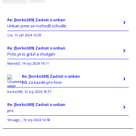
Re: [borko369] Zadost o unban
Unban jsme se rozhodli schválit.
Col
15 zář 2024 12:09
,
Re: [borko369] Zadost o unban
Proti, je to grázl a chuligán
MarekD
14 srp 2024 14:11
,
Re: [borko369] Zadost o unban
Dík za kazde pro hosi
borko369
12 srp 2024 18:37
,
Re: [borko369] Zadost o unban
pro
Struage_
10 srp 2024 14:58
,