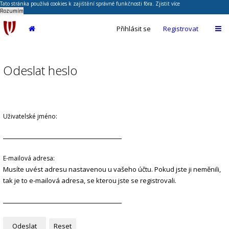
Tato stránka používá cookies k zajištění správné funkčnosti fóra.
Zjistit více
Rozumím
Přihlásit se
Registrovat
Odeslat heslo
Uživatelské jméno:
E-mailová adresa:
Musíte uvést adresu nastavenou u vašeho účtu. Pokud jste ji neměnili,
tak je to e-mailová adresa, se kterou jste se registrovali.