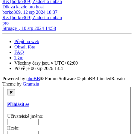
Re: [borko369] Zadost o unban
Dík za kazde pro hosi
borko369
,
12 srp 2024 18:37
Re: [borko369] Zadost o unban
pro
Struage_
,
10 srp 2024 14:58
Přejít na web
Obsah fóra
FAQ
Tým
Všechny časy jsou v
UTC+02:00
Právě je 06 srp 2026 13:41
Powered by
phpBB
® Forum Software © phpBB Limited
Ravaio
Theme by
Gramziu
Přihlásit se
Uživatelské jméno:
Heslo: