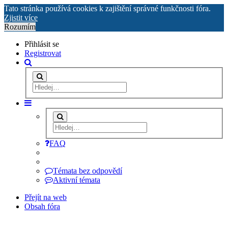
Tato stránka používá cookies k zajištění správné funkčnosti fóra.
Zjistit více
Rozumím
Přihlásit se
Registrovat
FAQ
Témata bez odpovědí
Aktivní témata
Přejít na web
Obsah fóra