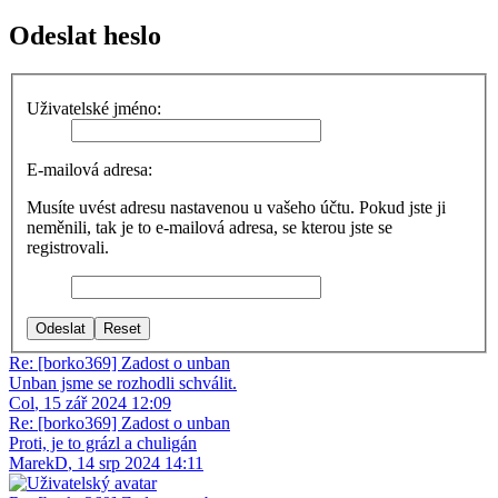
Odeslat heslo
Uživatelské jméno:
E-mailová adresa:
Musíte uvést adresu nastavenou u vašeho účtu. Pokud jste ji
neměnili, tak je to e-mailová adresa, se kterou jste se
registrovali.
Re: [borko369] Zadost o unban
Unban jsme se rozhodli schválit.
Col
,
15 zář 2024 12:09
Re: [borko369] Zadost o unban
Proti, je to grázl a chuligán
MarekD
,
14 srp 2024 14:11