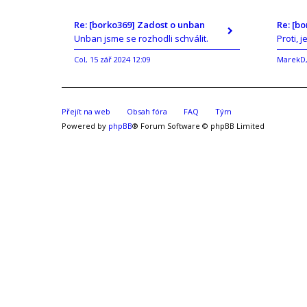
Re: [borko369] Zadost o unban
Re: [b
Unban jsme se rozhodli schválit.
Proti, j
Col
15 zář 2024 12:09
MarekD
,
Přejít na web
Obsah fóra
FAQ
Tým
Powered by
phpBB
® Forum Software © phpBB Limited