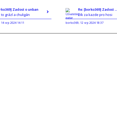
orko369] Zadost o unban
Re: [borko369] Zadost o un
e to grázl a chuligán
Dík za kazde pro hosi
14 srp 2024 14:11
borko369
12 srp 2024 18:37
,
,